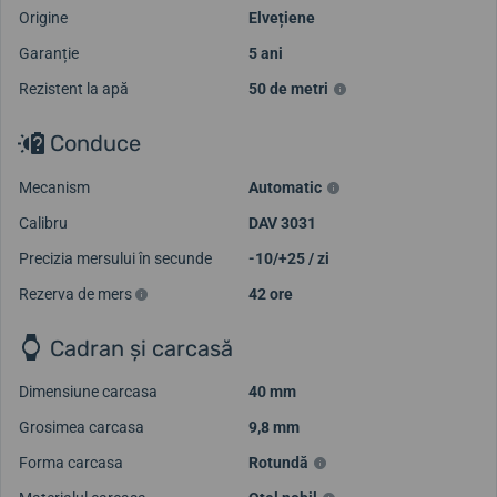
Origine
Elvețiene
Garanție
5 ani
Rezistent la apă
50 de metri
Conduce
Mecanism
Automatic
Calibru
DAV 3031
Precizia mersului în secunde
-10/+25 / zi
Rezerva de mers
42 ore
Cadran și carcasă
Dimensiune carcasa
40 mm
Grosimea carcasa
9,8 mm
Forma carcasa
Rotundă