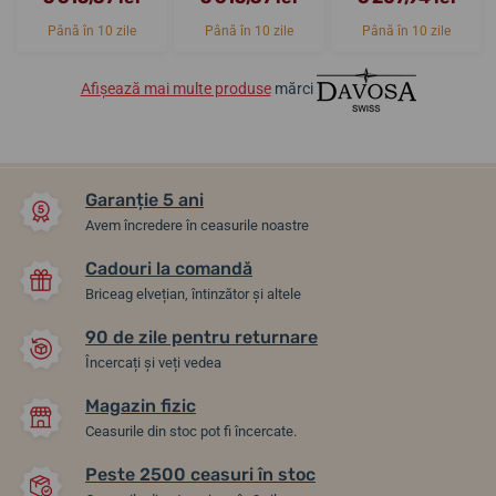
Până în 10 zile
Până în 10 zile
Până în 10 zile
Afișează mai multe produse
mărci
Garanție 5 ani
Avem încredere în ceasurile noastre
Cadouri la comandă
Briceag elvețian, întinzător și altele
90 de zile pentru returnare
Încercați și veți vedea
Magazin fizic
Ceasurile din stoc pot fi încercate.
Peste 2500 ceasuri în stoc