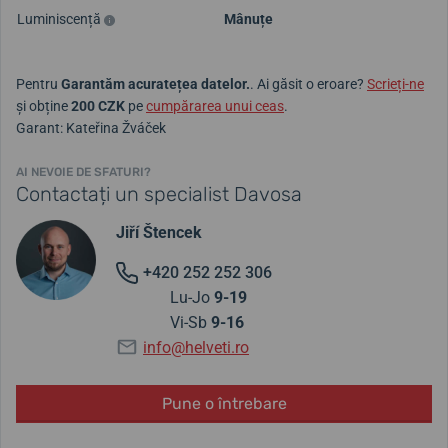
Luminiscență
Mânuțe
Pentru
Garantăm acuratețea datelor.
. Ai găsit o eroare?
Scrieți-ne
și obține
200 CZK
pe
cumpărarea unui ceas
.
Garant: Kateřina Žváček
AI NEVOIE DE SFATURI?
Contactați un specialist Davosa
Jiří Štencek
+420 252 252 306
Lu-Jo
9-19
Vi-Sb
9-16
info@helveti.ro
Pune o întrebare