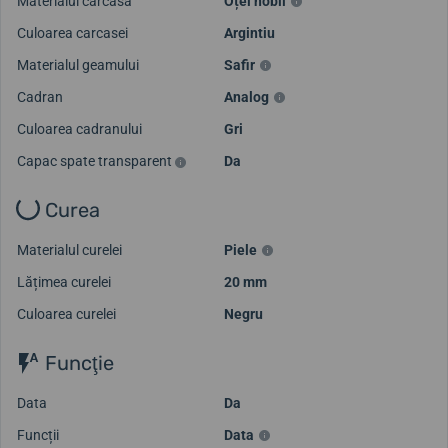
Materialul carcasa
Oțel nobil
Culoarea carcasei
Argintiu
Materialul geamului
Safir
Cadran
Analog
Culoarea cadranului
Gri
Capac spate transparent
Da
Curea
Materialul curelei
Piele
Lățimea curelei
20 mm
Culoarea curelei
Negru
Funcţie
Data
Da
Funcții
Data