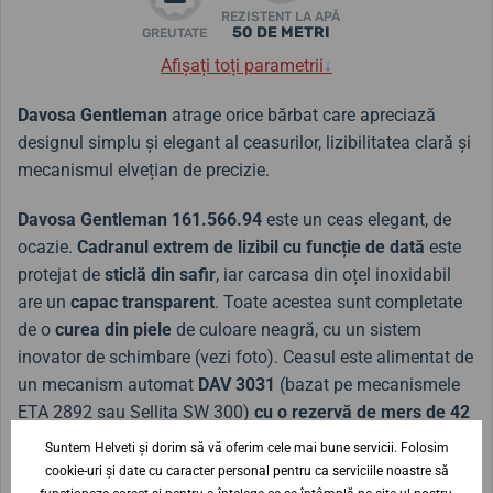
REZISTENT LA APĂ
50 DE METRI
GREUTATE
Afișați toți parametrii
↓
Davosa Gentleman
atrage orice bărbat care apreciază
designul simplu și elegant al ceasurilor, lizibilitatea clară și
mecanismul elvețian de precizie.
Davosa Gentleman 161.566.94
este un ceas elegant, de
ocazie.
Cadranul extrem de lizibil cu funcție de dată
este
protejat de
sticlă din safir
, iar carcasa din oțel inoxidabil
are un
capac transparent
. Toate acestea sunt completate
de o
curea din piele
de culoare neagră, cu un sistem
inovator de schimbare (vezi foto). Ceasul este alimentat de
un mecanism automat
DAV 3031
(bazat pe mecanismele
ETA 2892 sau Sellita SW 300)
cu o rezervă de mers de 42
de ore
. Ceasul are o rezistență la apă de 5 ATM.
Suntem Helveti și dorim să vă oferim cele mai bune servicii. Folosim
cookie-uri și date cu caracter personal pentru ca serviciile noastre să