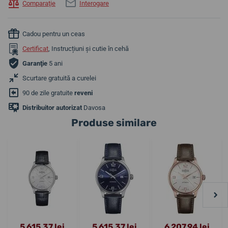
Comparaţie
Interogare
Cadou pentru un ceas
Certificat
, Instrucțiuni și cutie în cehă
Garanţie
5 ani
Scurtare gratuită a curelei
90 de zile gratuite
reveni
Distribuitor autorizat
Davosa
Produse similare
5 615,37 lei
5 615,37 lei
6 207,94 lei