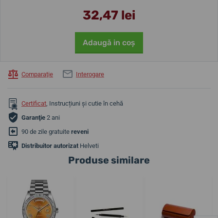
32,47 lei
Adaugă in coş
Comparaţie
Interogare
Certificat
, Instrucțiuni și cutie în cehă
Garanţie
2 ani
90 de zile gratuite
reveni
Distribuitor autorizat
Helveti
Produse similare