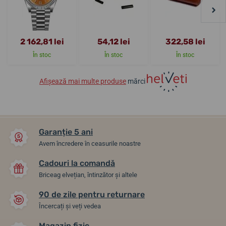
2 162,81 lei
54,12 lei
322,58 lei
În stoc
În stoc
În stoc
Afișează mai multe produse
mărci
Garanție 5 ani
Avem încredere în ceasurile noastre
Cadouri la comandă
Briceag elvețian, întinzător și altele
90 de zile pentru returnare
Încercați și veți vedea
Magazin fizic