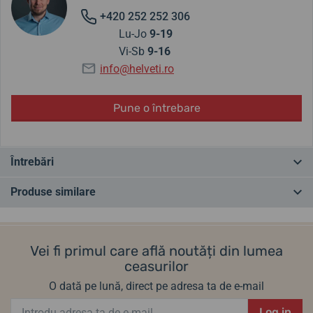
+420 252 252 306
Lu-Jo
9-19
Vi-Sb
9-16
info@helveti.ro
Pune o întrebare
Întrebări
Produse similare
Ai o întrebare? Lasă-ne un comentariu
CEL MAI VÂNDUT
ÎN MAGAZIN
+ CADOU
ÎN MAGAZIN
Adăugați o întrebare
Vei fi primul care află noutăți din lumea
ceasurilor
O dată pe lună, direct pe adresa ta de e-mail
Log in