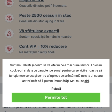
Ceasurile din stoc pot fi încercate.
Peste 2500 ceasuri în stoc
Ceasurile din stoc ajung în 3 zile.
Vă sfătuiesc experții
Suntem specialiști în mărcile noastre
Cont VIP = 10% reducere
Ne răsfățăm clienții fideli
Transport gratuit
Suntem Helveti și dorim să vă oferim cele mai bune servicii. Folosim
La toate produsele de la 1470 lei.
cookie-uri și date cu caracter personal pentru ca serviciile noastre să
funcționeze corect și pentru a înțelege ce se întâmplă pe site-ul nostru,
astfel încât să îl putem îmbunătăți. Mai multe
aici
.
Descriere produs
Refuză
Permite tot
Geantă practică din pânză cu un motiv de ceas pe spate.
Ideală pentru oraș, pentru cumpărături sau exerciții fizice.