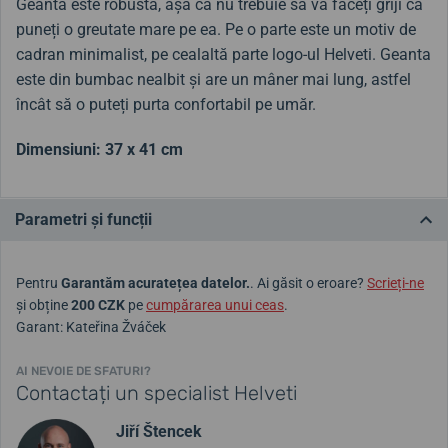
Geanta este robustă, așa că nu trebuie să vă faceți griji că
puneți o greutate mare pe ea. Pe o parte este un motiv de
cadran minimalist, pe cealaltă parte logo-ul Helveti. Geanta
este din bumbac nealbit și are un mâner mai lung, astfel
încât să o puteți purta confortabil pe umăr.
Dimensiuni: 37 x 41 cm
Parametri și funcții
Pentru
Garantăm acuratețea datelor.
. Ai găsit o eroare?
Scrieți-ne
și obține
200 CZK
pe
cumpărarea unui ceas
.
Garant: Kateřina Žváček
AI NEVOIE DE SFATURI?
Contactați un specialist Helveti
Jiří Štencek