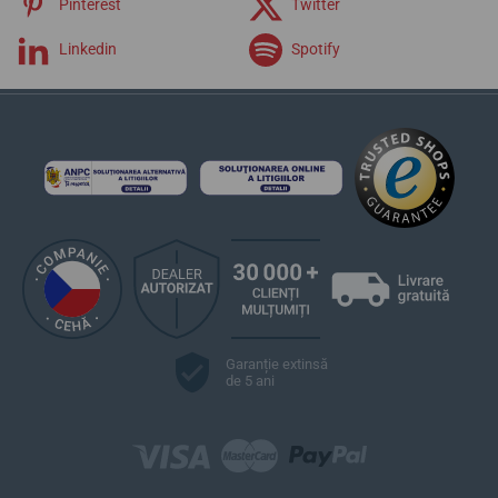
Pinterest
Twitter
Linkedin
Spotify
Garanție extinsă
de 5 ani