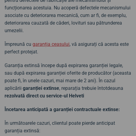
pentru defectele de fabricație ale mecanismului și
funcționarea acestuia. Nu acoperă defectele mecanismului
asociate cu deteriorarea mecanică, cum ar fi, de exemplu,
deteriorarea cauzată de căderi, lovituri sau pătrunderea
umezelii.
Împreună cu
garanția ceasului
, vă asigurați că acesta este
perfect protejat.
Garanția extinsă începe după expirarea garanției legale,
sau după expirarea garanției oferite de producător (aceasta
poate fi, în unele cazuri, mai mare de 2 ani). În cazul
aplicării
garanției extinse
, reparația trebuie întotdeauna
rezolvată direct cu service-ul Helveti
Încetarea anticipată a garanției contractuale extinse:
În următoarele cazuri, clientul poate pierde anticipat
garanția extinsă: