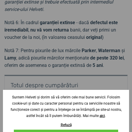
garanției extinse și trebuie efectuată prin intermediul
service-ului Helveti.
Notă 6: În cadrul
garanției extinse
- dacă
defectul este
iremediabil
,
nu vă vom returna
banii, dar veți primi un
voucher de la noi, (în valoarea ceasului
original
)
Notă 7: Pentru pixurile de lux mărcile
Parker
,
Waterman
și
Lamy
, adică pixurile mărcilor menționate
de peste 320 lei
,
oferim de asemenea o garanție extinsă de
5 ani
.
Totul despre cumpărături
Cum să cumpărați de la noi
Suntem Helveti și dorim să vă oferim cele mai bune servicii. Folosim
cookie-uri și date cu caracter personal pentru ca serviciile noastre să
Cum să alegi un ceas
funcționeze corect și pentru a înțelege ce se întâmplă pe site-ul nostru,
De ce să cumpărați de la noi?
astfel încât să îl putem îmbunătăți. Mai multe
aici
.
Livrare
Refuză
Garanția originalității