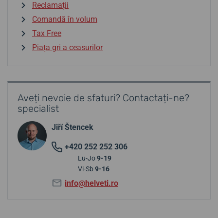
Reclamații
Comandă în volum
Tax Free
Piața gri a ceasurilor
Aveți nevoie de sfaturi? Contactați-ne?
specialist
Jiří Štencek
+420 252 252 306
Lu-Jo
9-19
Vi-Sb
9-16
info@helveti.ro