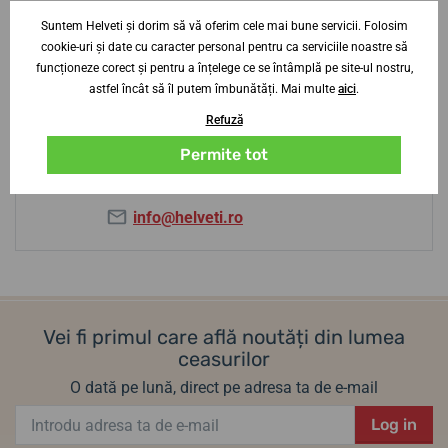
Suntem Helveti și dorim să vă oferim cele mai bune servicii. Folosim
Aveți nevoie de sfaturi? Contactați-ne?
cookie-uri și date cu caracter personal pentru ca serviciile noastre să
specialist
funcționeze corect și pentru a înțelege ce se întâmplă pe site-ul nostru,
astfel încât să îl putem îmbunătăți. Mai multe
aici
.
Jiří Štencek
Refuză
+420 252 252 306
Permite tot
Lu-Jo
9-19
Vi-Sb
9-16
info@helveti.ro
Vei fi primul care află noutăți din lumea
ceasurilor
O dată pe lună, direct pe adresa ta de e-mail
Log in