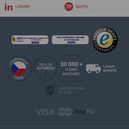
Linkedin
Spotify
Garanție extinsă
de 5 ani