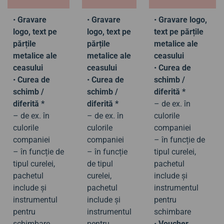
•
Gravare
•
Gravare
•
Gravare logo,
logo, text pe
logo, text pe
text pe părțile
părțile
părțile
metalice ale
metalice ale
metalice ale
ceasului
ceasului
ceasului
•
Curea de
•
Curea de
•
Curea de
schimb /
schimb /
schimb /
diferită *
diferită *
diferită *
– de ex. în
– de ex. în
– de ex. în
culorile
culorile
culorile
companiei
companiei
companiei
– în funcție de
– în funcție de
– în funcție
tipul curelei,
tipul curelei,
de tipul
pachetul
pachetul
curelei,
include și
include și
pachetul
instrumentul
instrumentul
include și
pentru
pentru
instrumentul
schimbare
schimbare
pentru
•
Voucher