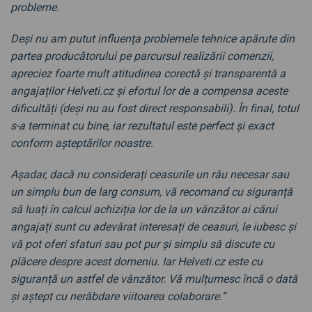
probleme.
Deși nu am putut influența problemele tehnice apărute din
partea producătorului pe parcursul realizării comenzii,
apreciez foarte mult atitudinea corectă și transparentă a
angajaților Helveti.cz și efortul lor de a compensa aceste
dificultăți (deși nu au fost direct responsabili). În final, totul
s-a terminat cu bine, iar rezultatul este perfect și exact
conform așteptărilor noastre.
Așadar, dacă nu considerați ceasurile un rău necesar sau
un simplu bun de larg consum, vă recomand cu siguranță
să luați în calcul achiziția lor de la un vânzător ai cărui
angajați sunt cu adevărat interesați de ceasuri, le iubesc și
vă pot oferi sfaturi sau pot pur și simplu să discute cu
plăcere despre acest domeniu. Iar Helveti.cz este cu
siguranță un astfel de vânzător. Vă mulțumesc încă o dată
și aștept cu nerăbdare viitoarea colaborare.”