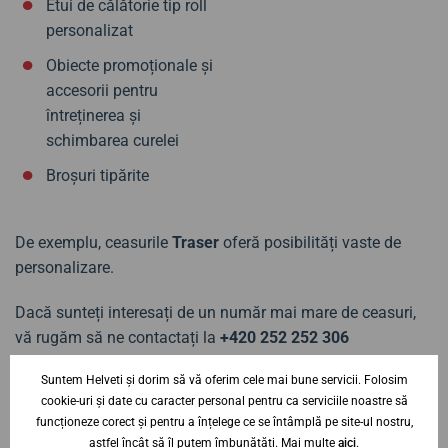
Etui de călătorie tip roll
personalizat
Obiecte promoționale și
accesorii pentru
întreținerea și
schimbarea curelei
Broșuri tipărite
De exemplu, ceasurile
Traser
oferă posibilități vaste de
personalizare.
Dacă sunteți interesați de un număr mai mare de ceasuri,
vă rugăm să ne contactați la
+420 252 252 306
(comunicare în limba engleză) sau prin e-mail la
Suntem Helveti și dorim să vă oferim cele mai bune servicii. Folosim
info@helveti.ro
.
cookie-uri și date cu caracter personal pentru ca serviciile noastre să
funcționeze corect și pentru a înțelege ce se întâmplă pe site-ul nostru,
Contactați-ne
astfel încât să îl putem îmbunătăți. Mai multe
aici
.