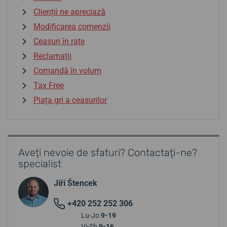
Clienții ne apreciază
Modificarea comenzii
Ceasuri în rate
Reclamații
Comandă în volum
Tax Free
Piața gri a ceasurilor
Aveți nevoie de sfaturi? Contactați-ne?
specialist
Jiří Štencek
+420 252 252 306
Lu-Jo
9-19
Vi-Sb
9-16