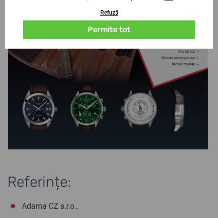
Refuză
Permite tot
Referințe:
Adama CZ s.r.o.,