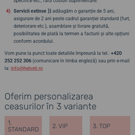
specifice etc., fără costuri suplimentare.
Servicii extinse ⟩⟩
adăugăm o garanție de 5 ani,
asigurare de 2 ani peste cadrul garanției standard (furt,
deteriorare etc.), asamblare și livrare gratuită,
posibilitatea de plată la termen a facturii și alte opțiuni
conform acordului.
Vom pune la punct toate detaliile împreună la tel.:
+420
252 252 306
(comunicare în limba engleză) sau prin e-mail
la:
info@helveti.ro
Oferim personalizarea
ceasurilor în 3 variante
1.
2. VIP
3. TOP
STANDARD