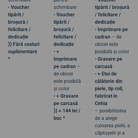
•
Voucher
schimbare
tipărit / broșură
tipărit /
•
Voucher
/ felicitare /
broșură /
tipărit /
dedicație
felicitare /
broșură /
•
Imprimare pe
dedicație
felicitare /
cadran
– de
⟩⟩ Fără costuri
dedicație
obicei este
suplimentare
•
+
posibilă și color
*
Imprimare
•
Gravare pe
pe cadran
–
carcasă
de obicei
•
+ Etui de
este posibilă
călătorie din
și color
piele, tip roll,
•
+ Gravare
fabricat în
pe carcasă
Cehia
⟩⟩ + 144 lei /
– posibilitatea
buc *
de a alege
culoarea pielii, a
căptușelii și a