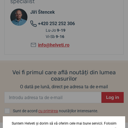
specialist
Jiří Štencek
+420 252 252 306
Lu-Jo
9-19
Vi-Sb
9-16
info@helveti.ro
Vei fi primul care află noutăți din lumea
ceasurilor
O dată pe lună, direct pe adresa ta de e-mail
Log in
Sunt de acord
cu primirea
noutăților interesante.
Suntem Helveti și dorim să vă oferim cele mai bune servicii. Folosim