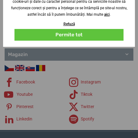
cookie-uri și date cu caracter personal pentru ca serviciile noastre să
Serviciu clienți
funcționeze corect și pentru a înțelege ce se întâmplă pe site-ul nostru,
astfel încât să îl putem îmbunătăți. Mai multe
aici
.
Informații utile
Refuză
Permite tot
Contactaţi-ne
Magazin
Facebook
Instagram
Youtube
Tiktok
Pinterest
Twitter
Linkedin
Spotify