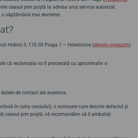
mite ceasul prin poștă la adresa unui service autorizat.
tiv o săptămână mai devreme.
mat?
kých Hrdinů 3, 170 00 Praga 7 – Holešovice (
detaliu magazin
)
te că reclamația va fi procesată cu aproximativ o
i datele de contact ale acestora.
clusă în cutia ceasului), o scrisoare care descrie defectul și
eți ceasul prin poștă, vă recomandăm să îl ambalați