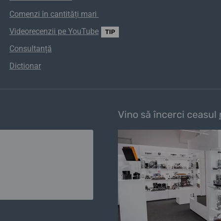
Comenzi
în
cantități
mari
Videorecenzii pe YouTube
TIP
Consultanță
Dictionar
Vino să încerci ceasul