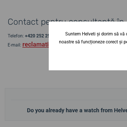
Contact pentru consultanță în 
Suntem Helveti și dorim să vă o
Telefon:
+420 252 252 309
noastre să funcționeze corect și pe
reclamatii@helveti.ro
E-mail:
Do you already have a watch from Helve