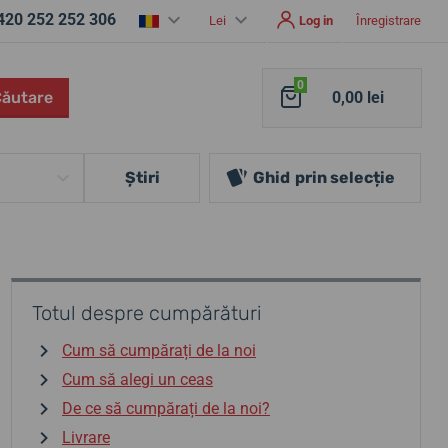
420 252 252 306
Lei
Log in
Înregistrare
0
Căutare
0,00 lei
Ştiri
Ghid
prin selecție
Totul despre cumpărături
Cum să cumpărați de la noi
Cum să alegi un ceas
De ce să cumpărați de la noi?
Livrare