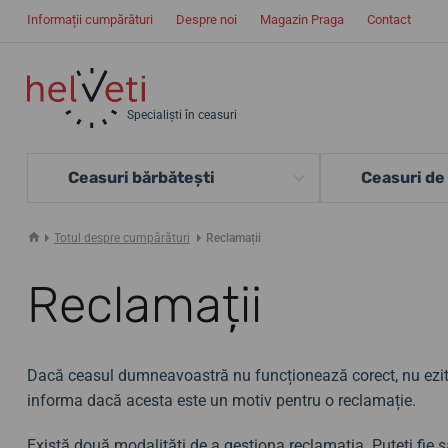
Informații cumpărături
Despre noi
Magazin Praga
Contact
Specialiști în ceasuri
Ceasuri bărbătești
Ceasuri de
Totul despre cumpărături
Reclamații
Reclamații
Dacă ceasul dumneavoastră nu funcționează corect, nu ezit
informa dacă acesta este un motiv pentru o reclamație.
Există două modalități de a gestiona reclamația. Puteți fie 