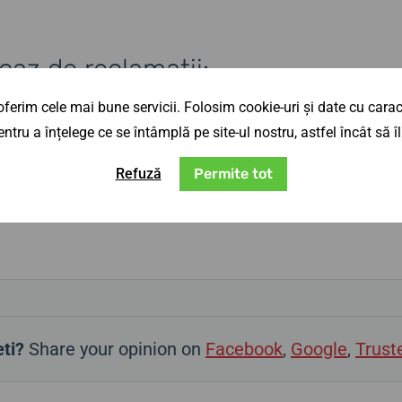
caz de reclamații:
ferim cele mai bune servicii. Folosim cookie-uri și date cu caract
ntru a înțelege ce se întâmplă pe site-ul nostru, astfel încât să
Refuză
Permite tot
ti?
Share your opinion on
Facebook
,
Google
,
Trust