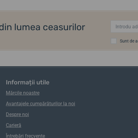
i din lumea ceasurilor
Sunt de 
Informații utile
Mărcile noastre
Avantajele cumpărăturilor la noi
Despre noi
Carieră
Întrebări frecvente