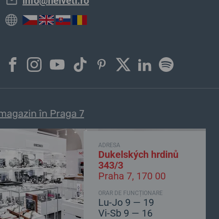
info@helveti.ro
magazin în Praga 7
ADRESA
Dukelských hrdinů
343/3
Praha 7, 170 00
ORAR DE FUNCȚIONARE
Lu-Jo 9 — 19
Vi-Sb 9 — 16