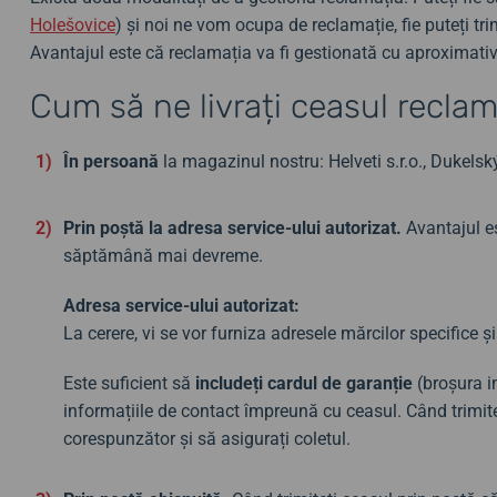
Holešovice
) și noi ne vom ocupa de reclamație, fie puteți tri
Avantajul este că reclamația va fi gestionată cu aproxima
Cum să ne livrați ceasul recla
În persoană
la magazinul nostru: Helveti s.r.o., Dukels
Prin poștă la adresa service-ului autorizat.
Avantajul es
săptămână mai devreme.
Adresa service-ului autorizat:
La cerere, vi se vor furniza adresele mărcilor specifice ș
Este suficient să
includeți cardul de garanție
(broșura in
informațiile de contact împreună cu ceasul. Când trimit
corespunzător și să asigurați coletul.