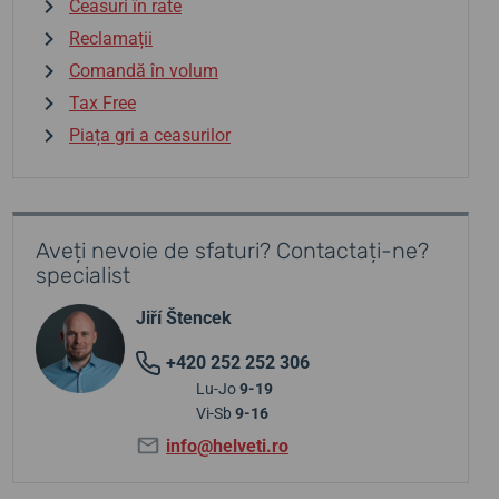
Ceasuri în rate
Reclamații
Comandă în volum
Tax Free
Piața gri a ceasurilor
Aveți nevoie de sfaturi? Contactați-ne?
specialist
Jiří Štencek
+420 252 252 306
Lu-Jo
9-19
Vi-Sb
9-16
info@helveti.ro