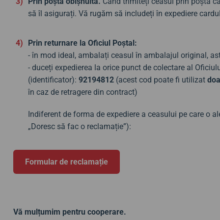
Prin poștă obișnuită.
Când trimiteți ceasul prin poștă c
să îl asigurați. Vă rugăm să includeți în expediere card
Prin returnare la Oficiul Poștal:
- în mod ideal, ambalați ceasul în ambalajul original, as
- duceți expedierea la orice punct de colectare al Oficiu
(identificator):
92194812
(acest cod poate fi utilizat
doa
în caz de retragere din contract)
Indiferent de forma de expediere a ceasului pe care o ale
„Doresc să fac o reclamație”):
Formular de reclamație
Vă mulțumim pentru cooperare.