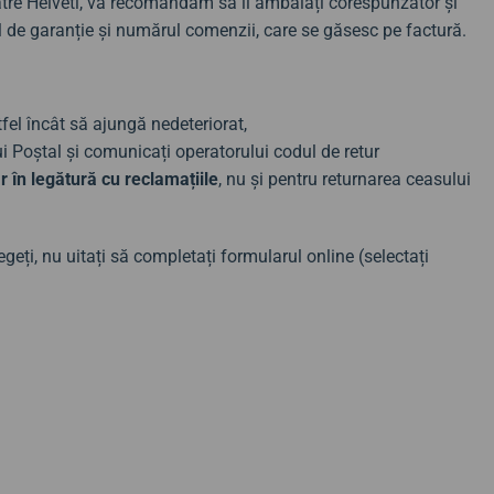
ătre Helveti, vă recomandăm să îl ambalați corespunzător și
ul de garanție și numărul comenzii, care se găsesc pe factură.
tfel încât să ajungă nedeteriorat,
lui Poștal și comunicați operatorului codul de retur
r în legătură cu reclamațiile
, nu și pentru returnarea ceasului
geți, nu uitați să completați formularul online (selectați