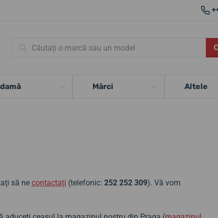
+
 damă
Mărci
Altele
ați să ne
contactați
(telefonic:
252 252 309
). Vă vom
să aduceți ceasul la magazinul nostru din Praga (
magazinul