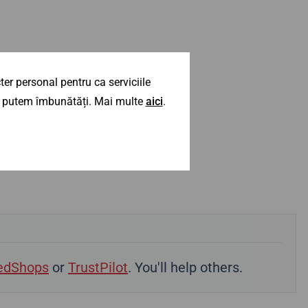
er personal pentru ca serviciile
 îl putem îmbunătăți. Mai multe
aici
.
edShops
or
TrustPilot
. You'll help others.