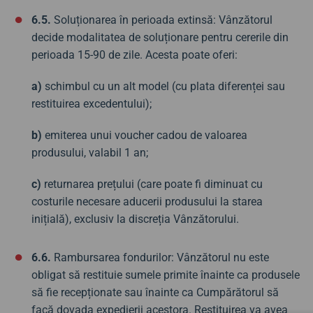
6.5.
Soluționarea în perioada extinsă: Vânzătorul
decide modalitatea de soluționare pentru cererile din
perioada 15-90 de zile. Acesta poate oferi:
a)
schimbul cu un alt model (cu plata diferenței sau
restituirea excedentului);
b)
emiterea unui voucher cadou de valoarea
produsului, valabil 1 an;
c)
returnarea prețului (care poate fi diminuat cu
costurile necesare aducerii produsului la starea
inițială), exclusiv la discreția Vânzătorului.
6.6.
Rambursarea fondurilor: Vânzătorul nu este
obligat să restituie sumele primite înainte ca produsele
să fie recepționate sau înainte ca Cumpărătorul să
facă dovada expedierii acestora. Restituirea va avea