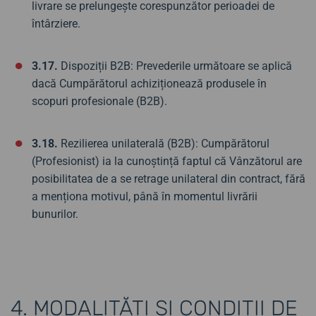
livrare se prelungește corespunzător perioadei de
întârziere.
3.17.
Dispoziții B2B: Prevederile următoare se aplică
dacă Cumpărătorul achiziționează produsele în
scopuri profesionale (B2B).
3.18.
Rezilierea unilaterală (B2B): Cumpărătorul
(Profesionist) ia la cunoștință faptul că Vânzătorul are
posibilitatea de a se retrage unilateral din contract, fără
a menționa motivul, până în momentul livrării
bunurilor.
4. MODALITĂȚI ȘI CONDIȚII DE