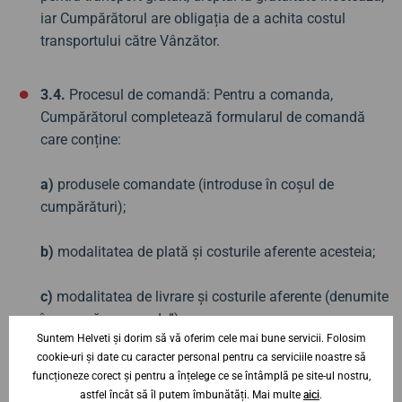
iar Cumpărătorul are obligația de a achita costul
transportului către Vânzător.
3.4.
Procesul de comandă: Pentru a comanda,
Cumpărătorul completează formularul de comandă
care conține:
a)
produsele comandate (introduse în coșul de
cumpărături);
b)
modalitatea de plată și costurile aferente acesteia;
c)
modalitatea de livrare și costurile aferente (denumite
împreună „comanda”).
Suntem Helveti și dorim să vă oferim cele mai bune servicii. Folosim
cookie-uri și date cu caracter personal pentru ca serviciile noastre să
3.5.
Mijloace de comunicare la distanță: Cumpărătorul
funcționeze corect și pentru a înțelege ce se întâmplă pe site-ul nostru,
este de acord cu utilizarea mijloacelor de comunicare
astfel încât să îl putem îmbunătăți. Mai multe
aici
.