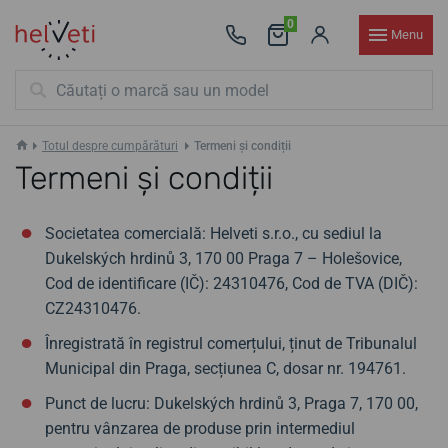
0
Menu
Totul despre cumpărături
Termeni și condiții
Termeni și condiții
Societatea comercială: Helveti s.r.o., cu sediul la
Dukelských hrdinů 3, 170 00 Praga 7 – Holešovice,
Cod de identificare (IČ): 24310476, Cod de TVA (DIČ):
CZ24310476.
Înregistrată în registrul comerțului, ținut de Tribunalul
Municipal din Praga, secțiunea C, dosar nr. 194761.
Punct de lucru: Dukelských hrdinů 3, Praga 7, 170 00,
pentru vânzarea de produse prin intermediul