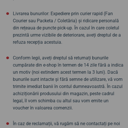
Livrarea bunurilor: Expediere prin curier rapid (Fan
Courier sau Packeta / Coletăria) și ridicare personală
din rețeaua de puncte pick-up. În cazul în care coletul
prezintă urme vizibile de deteriorare, aveți dreptul de a
refuza recepția acestuia.
Conform legii, aveți dreptul să returnați bunurile
cumpărate din e-shop în termen de 14 zile fără a indica
un motiv (noi extindem acest termen la 3 luni). Dacă
bunurile sunt intacte și fără semne de utilizare, vă vom
trimite imediat banii în contul dumneavoastră. În cazul
achiziționării produsului din magazin, peste cadrul
legal, îl vom schimba cu altul sau vom emite un
voucher în valoarea comenzii.
În caz de reclamații, vă rugăm să ne contactați pe noi