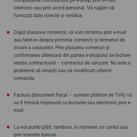
completarea formularului pe e-shop, prin e-mail,
telefonic sau prin acord personal. Vă rugăm să
furnizați date corecte și veridice.
După plasarea comenzii, vă vom informa prin e-mail
sau telefon despre primirea comenzii și termenul de
livrare a ceasurilor. Prin plasarea comenzii și
confirmarea ulterioară din partea e-shopului se încheie
relația contractuală – contractul de vânzare. Nu este o
problemă să anulați sau să modificați ulterior
comanda.
Factura (document fiscal – suntem plătitori de TVA) vă
va fi trimisă împreună cu bunurile sau electronic prin e-
mail.
La noi puteți plăti: ramburs, în numerar, cu cardul sau
prin transfer bancar.