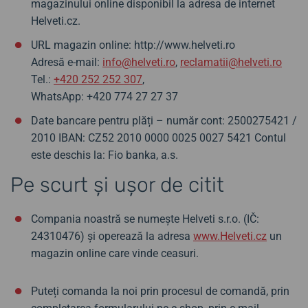
magazinului online disponibil la adresa de internet
Helveti.cz.
URL magazin online: http://www.helveti.ro
Adresă e-mail:
info@helveti.ro
,
reclamatii@helveti.ro
Tel.:
+420 252 252 307
,
WhatsApp: +420 774 27 27 37
Date bancare pentru plăți – număr cont: 2500275421 /
2010 IBAN: CZ52 2010 0000 0025 0027 5421 Contul
este deschis la: Fio banka, a.s.
Pe scurt și ușor de citit
Compania noastră se numește Helveti s.r.o. (IČ:
24310476) și operează la adresa
www.Helveti.cz
un
magazin online care vinde ceasuri.
Puteți comanda la noi prin procesul de comandă, prin