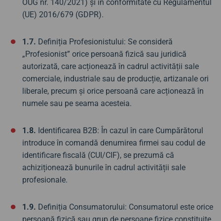
OUG nr. 140/2021) și în conformitate cu Regulamentul
(UE) 2016/679 (GDPR).
1.7.
Definiția Profesionistului: Se consideră
„Profesionist” orice persoană fizică sau juridică
autorizată, care acționează în cadrul activității sale
comerciale, industriale sau de producție, artizanale ori
liberale, precum și orice persoană care acționează în
numele sau pe seama acesteia.
1.8.
Identificarea B2B: În cazul în care Cumpărătorul
introduce în comandă denumirea firmei sau codul de
identificare fiscală (CUI/CIF), se prezumă că
achiziționează bunurile în cadrul activității sale
profesionale.
1.9.
Definiția Consumatorului: Consumatorul este
orice
persoană fizică sau grup de persoane fizice constituite