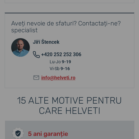
Aveți nevoie de sfaturi? Contactați-ne?
specialist
Jiří Štencek
+420 252 252 306
Lu-Jo
9-19
Vi-Sb
9-16
info@helveti.ro
15 ALTE MOTIVE PENTRU
CARE HELVETI
5 ani garanție