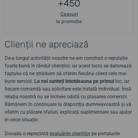
+450
Ceasuri
la promoție
Clienții ne apreciază
De-a lungul activității noastre ne-am construit o reputație
foarte bună în rândul clienților, iar acest lucru se datorează
faptului că ne străduim să oferim fiecărui client cele mai
bune servicii.
La noi sunteți întotdeauna pe primul
loc, iar
fiecare comandă sau solicitare este tratată individual. Însă
relația noastră nu se încheie odată cu plasarea comenzii.
Rămânem în continuare la dispoziția dumneavoastră și vă
oferim cu plăcere sfaturi, explicații suplimentare sau ajutor
în orice situație.
Dovada o reprezintă
evaluările clienților
pe portalurile