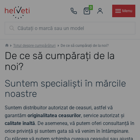
0
Menu
Totul despre cumpărături
De ce să cumpărați de la noi?
De ce să cumpărați de la
noi?
Suntem specialiști în mărcile
noastre
Suntem distribuitor autorizat de ceasuri, astfel vă
garantăm
originalitatea ceasurilor
, service autorizat și
calitate înaltă
. De asemenea, vă putem oferi consultanță în
orice privință și suntem gata să vă venim în întâmpinare.
Cu plăcere vă putem schimba cureaua ceasului sau ajusta