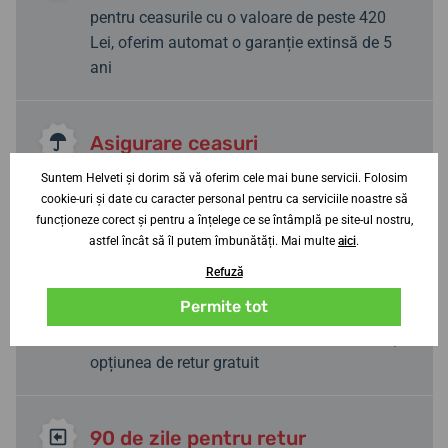
pentru ceasurile cu o valoare de peste 420
Lei, oferim automat o garanție extinsă de 5
ani
Asigurare ceasuri
asigurare inclusă pentru ceasuri peste 415 Lei
Suntem Helveti și dorim să vă oferim cele mai bune servicii. Folosim
cookie-uri și date cu caracter personal pentru ca serviciile noastre să
(furt și deteriorare)
funcționeze corect și pentru a înțelege ce se întâmplă pe site-ul nostru,
astfel încât să îl putem îmbunătăți. Mai multe
aici
.
Refuză
Livrare gratuită
Permite tot
livrăm gratuit în toată Cehia și Slovacia
coletele în valoare de peste 626 lei. Oferim și
opțiunea de retur gratuit
90 de zile pentru retur