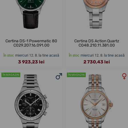
Certina DS-1 Powermatic 80
Certina DS Action Quartz
C029.207.16.091.00
C048.210.11.381.00
miercuri 12. 8. la tine acasă
miercuri 12. 8. la tine acasă
În stoc
În stoc
3 923,23 lei
2 730,43 lei
ÎN MAGAZIN
ÎN MAGAZIN