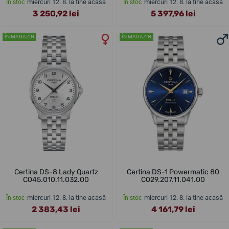
miercuri 12. 8. la tine acasă
miercuri 12. 8. la tine acasă
În stoc
În stoc
3 250,92 lei
5 397,96 lei
ÎN MAGAZIN
ÎN MAGAZIN
Certina DS-8 Lady Quartz
Certina DS-1 Powermatic 80
C045.010.11.032.00
C029.207.11.041.00
miercuri 12. 8. la tine acasă
miercuri 12. 8. la tine acasă
În stoc
În stoc
2 383,43 lei
4 161,79 lei