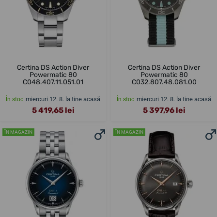
Certina DS Action Diver
Certina DS Action Diver
Powermatic 80
Powermatic 80
C048.407.11.051.01
C032.807.48.081.00
miercuri 12. 8. la tine acasă
miercuri 12. 8. la tine acasă
În stoc
În stoc
5 419,65 lei
5 397,96 lei
ÎN MAGAZIN
ÎN MAGAZIN