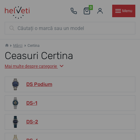
0
Menu
Mărci
Certina
Ceasuri Certina
Mai multe despre categorie
DS Podium
DS-1
DS-2