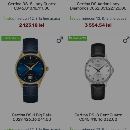
Certina DS-8 Lady Quartz
Certina DS Action Lady
C045.010.16.111.00
Diamonds C032.051.22.126.00
miercuri 12. 8. la tine acasă
miercuri 12. 8. la tine acasă
În stoc
În stoc
2 123,18 lei
3 554,54 lei
ÎN MAGAZIN
ÎN MAGAZIN
Certina DS-1 Big Date
Certina DS-8 Gent Quartz
C029.426.36.041.00
C045.410.16.032.00
miercuri 12. 8. la tine acasă
miercuri 12. 8. la tine acasă
În stoc
În stoc