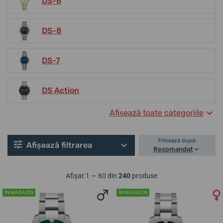
DS-6
DS-8
DS-7
DS Action
Afișează toate categoriile
Filtrează după:
Afișează filtrarea
Recomandat
Afișat 1 — 60 din
240
produse
ÎN MAGAZIN
ÎN MAGAZIN