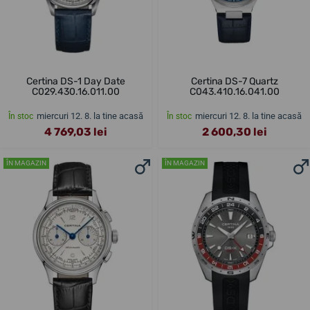
Certina DS-1 Day Date
Certina DS-7 Quartz
C029.430.16.011.00
C043.410.16.041.00
miercuri 12. 8. la tine acasă
miercuri 12. 8. la tine acasă
În stoc
În stoc
4 769,03 lei
2 600,30 lei
ÎN MAGAZIN
ÎN MAGAZIN