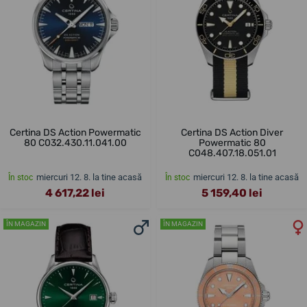
Certina DS Action Powermatic
Certina DS Action Diver
80 C032.430.11.041.00
Powermatic 80
C048.407.18.051.01
miercuri 12. 8. la tine acasă
miercuri 12. 8. la tine acasă
În stoc
În stoc
4 617,22 lei
5 159,40 lei
ÎN MAGAZIN
ÎN MAGAZIN