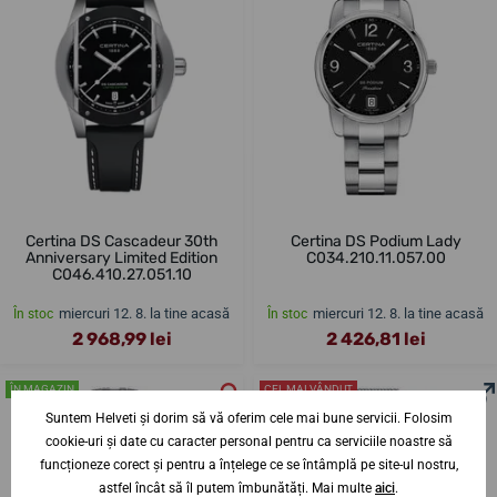
Certina DS Cascadeur 30th
Certina DS Podium Lady
Anniversary Limited Edition
C034.210.11.057.00
C046.410.27.051.10
miercuri 12. 8. la tine acasă
miercuri 12. 8. la tine acasă
În stoc
În stoc
2 968,99 lei
2 426,81 lei
ÎN MAGAZIN
CEL MAI VÂNDUT
ÎN MAGAZIN
Suntem Helveti și dorim să vă oferim cele mai bune servicii. Folosim
cookie-uri și date cu caracter personal pentru ca serviciile noastre să
funcționeze corect și pentru a înțelege ce se întâmplă pe site-ul nostru,
astfel încât să îl putem îmbunătăți. Mai multe
aici
.