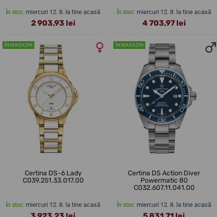
miercuri 12. 8. la tine acasă
miercuri 12. 8. la tine acasă
În stoc
În stoc
2 903,93 lei
4 703,97 lei
ÎN MAGAZIN
ÎN MAGAZIN
Certina DS-6 Lady
Certina DS Action Diver
C039.251.33.017.00
Powermatic 80
C032.607.11.041.00
miercuri 12. 8. la tine acasă
miercuri 12. 8. la tine acasă
În stoc
În stoc
3 923,23 lei
5 831,71 lei