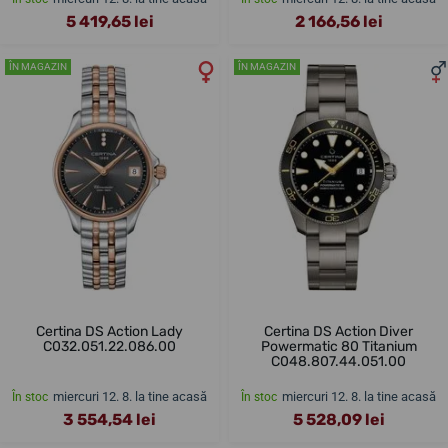
5 419,65 lei
2 166,56 lei
ÎN MAGAZIN
ÎN MAGAZIN
Certina DS Action Lady
Certina DS Action Diver
C032.051.22.086.00
Powermatic 80 Titanium
C048.807.44.051.00
miercuri 12. 8. la tine acasă
miercuri 12. 8. la tine acasă
În stoc
În stoc
3 554,54 lei
5 528,09 lei