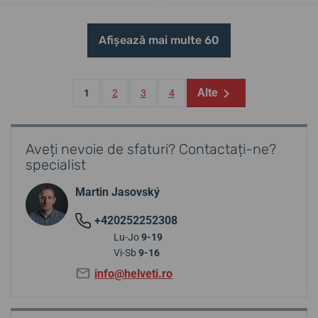
Afișează mai multe 60
Alte
1
2
3
4
Aveți nevoie de sfaturi? Contactați-ne?
specialist
Martin Jasovský
+420252252308
Lu-Jo
9-19
Vi-Sb
9-16
info@helveti.ro