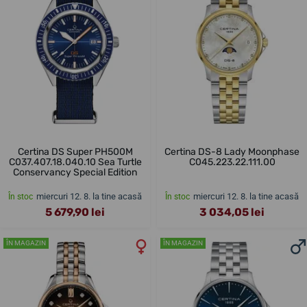
Certina DS Super PH500M
Certina DS-8 Lady Moonphase
C037.407.18.040.10 Sea Turtle
C045.223.22.111.00
Conservancy Special Edition
miercuri 12. 8. la tine acasă
miercuri 12. 8. la tine acasă
În stoc
În stoc
5 679,90 lei
3 034,05 lei
ÎN MAGAZIN
ÎN MAGAZIN