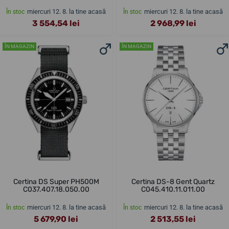
miercuri 12. 8. la tine acasă
miercuri 12. 8. la tine acasă
În stoc
În stoc
3 554,54 lei
2 968,99 lei
ÎN MAGAZIN
ÎN MAGAZIN
Certina DS Super PH500M
Certina DS-8 Gent Quartz
C037.407.18.050.00
C045.410.11.011.00
miercuri 12. 8. la tine acasă
miercuri 12. 8. la tine acasă
În stoc
În stoc
5 679,90 lei
2 513,55 lei