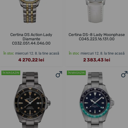
Certina DS Action Lady
Certina DS-8 Lady Moonphase
Diamante
C045.223.16.131.00
C032.051.44.046.00
miercuri 12. 8. la tine acasă
miercuri 12. 8. la tine acasă
În stoc
În stoc
4 270,22 lei
2 383,43 lei
ÎN MAGAZIN
ÎN MAGAZIN