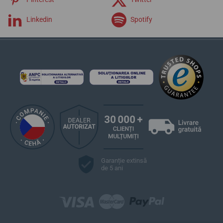
Linkedin
Spotify
Garanție extinsă
de 5 ani