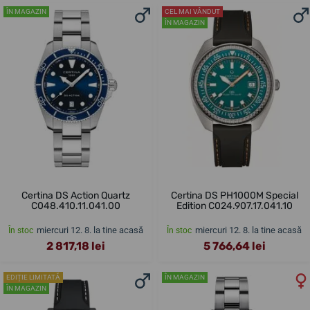
ÎN MAGAZIN
CEL MAI VÂNDUT
ÎN MAGAZIN
Certina DS Action Quartz
Certina DS PH1000M Special
C048.410.11.041.00
Edition C024.907.17.041.10
miercuri 12. 8. la tine acasă
miercuri 12. 8. la tine acasă
În stoc
În stoc
2 817,18 lei
5 766,64 lei
EDIȚIE LIMITATĂ
ÎN MAGAZIN
ÎN MAGAZIN