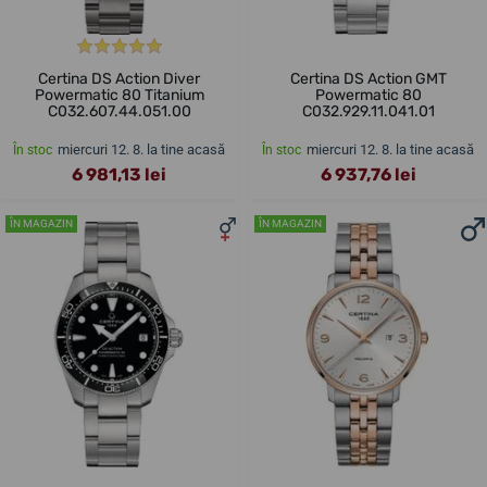
Certina DS Action Diver
Certina DS Action GMT
Powermatic 80 Titanium
Powermatic 80
C032.607.44.051.00
C032.929.11.041.01
miercuri 12. 8. la tine acasă
miercuri 12. 8. la tine acasă
În stoc
În stoc
6 981,13 lei
6 937,76 lei
ÎN MAGAZIN
ÎN MAGAZIN