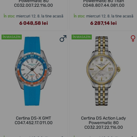
Powermatic 80
Powermatic 80 Titan
C032.007.22.116.00
C048.807.44.081.00
miercuri 12. 8. la tine acasă
miercuri 12. 8. la tine acasă
În stoc
În stoc
6 048,58 lei
6 287,14 lei
ÎN MAGAZIN
ÎN MAGAZIN
Certina DS-X GMT
Certina DS Action Lady
C047.452.17.011.00
Powermatic 80
C032.207.22.116.00