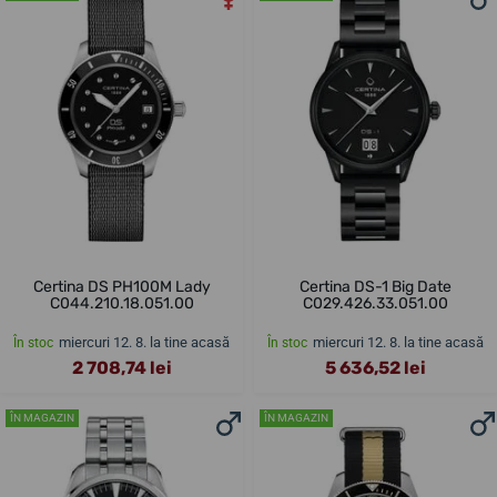
Certina DS PH100M Lady
Certina DS-1 Big Date
C044.210.18.051.00
C029.426.33.051.00
miercuri 12. 8. la tine acasă
miercuri 12. 8. la tine acasă
În stoc
În stoc
2 708,74 lei
5 636,52 lei
ÎN MAGAZIN
ÎN MAGAZIN