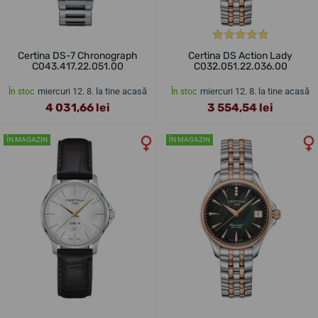
Certina DS-7 Chronograph
Certina DS Action Lady
C043.417.22.051.00
C032.051.22.036.00
miercuri 12. 8. la tine acasă
miercuri 12. 8. la tine acasă
În stoc
În stoc
4 031,66 lei
3 554,54 lei
ÎN MAGAZIN
ÎN MAGAZIN