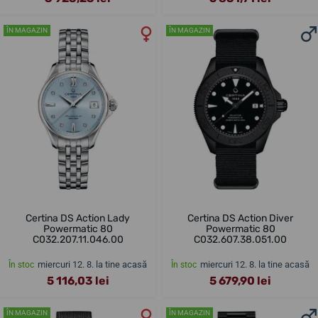
ÎN MAGAZIN
ÎN MAGAZIN
Certina DS Action Lady
Certina DS Action Diver
Powermatic 80
Powermatic 80
C032.207.11.046.00
C032.607.38.051.00
miercuri 12. 8. la tine acasă
miercuri 12. 8. la tine acasă
În stoc
În stoc
5 116,03 lei
5 679,90 lei
ÎN MAGAZIN
ÎN MAGAZIN