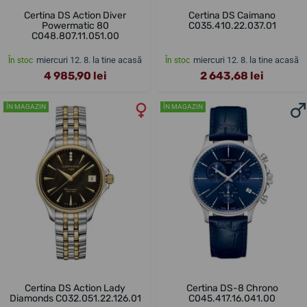
Certina DS Action Diver
Certina DS Caimano
Powermatic 80
C035.410.22.037.01
C048.807.11.051.00
miercuri 12. 8. la tine acasă
miercuri 12. 8. la tine acasă
În stoc
În stoc
4 985,90 lei
2 643,68 lei
ÎN MAGAZIN
ÎN MAGAZIN
Certina DS Action Lady
Certina DS-8 Chrono
Diamonds C032.051.22.126.01
C045.417.16.041.00