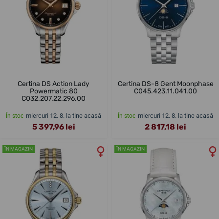
Certina DS Action Lady
Certina DS-8 Gent Moonphase
Powermatic 80
C045.423.11.041.00
C032.207.22.296.00
miercuri 12. 8. la tine acasă
miercuri 12. 8. la tine acasă
În stoc
În stoc
5 397,96 lei
2 817,18 lei
ÎN MAGAZIN
ÎN MAGAZIN