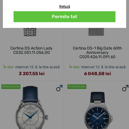
Refuză
Permite tot
Certina DS Action Lady
Certina DS-1 Big Date 60th
C032.051.11.056.00
Anniversary
C029.426.11.091.60
miercuri 12. 8. la tine acasă
miercuri 12. 8. la tine acasă
În stoc
În stoc
3 207,55 lei
6 048,58 lei
ÎN MAGAZIN
ÎN MAGAZIN