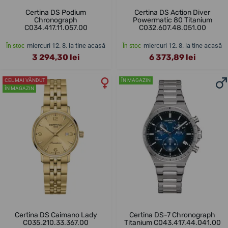
Certina DS Podium
Certina DS Action Diver
Chronograph
Powermatic 80 Titanium
C034.417.11.057.00
C032.607.48.051.00
miercuri 12. 8. la tine acasă
miercuri 12. 8. la tine acasă
În stoc
În stoc
3 294,30 lei
6 373,89 lei
CEL MAI VÂNDUT
ÎN MAGAZIN
ÎN MAGAZIN
Certina DS Caimano Lady
Certina DS-7 Chronograph
C035.210.33.367.00
Titanium C043.417.44.041.00