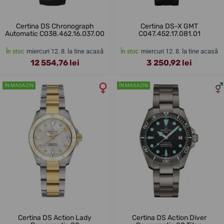
Certina DS Chronograph
Certina DS-X GMT
Automatic C038.462.16.037.00
C047.452.17.081.01
miercuri 12. 8. la tine acasă
miercuri 12. 8. la tine acasă
În stoc
În stoc
12 554,76 lei
3 250,92 lei
ÎN MAGAZIN
ÎN MAGAZIN
Certina DS Action Lady
Certina DS Action Diver