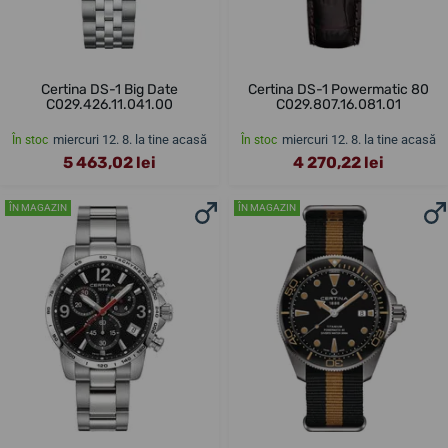
Certina DS-1 Big Date
Certina DS-1 Powermatic 80
C029.426.11.041.00
C029.807.16.081.01
miercuri 12. 8. la tine acasă
miercuri 12. 8. la tine acasă
În stoc
În stoc
5 463,02 lei
4 270,22 lei
ÎN MAGAZIN
ÎN MAGAZIN