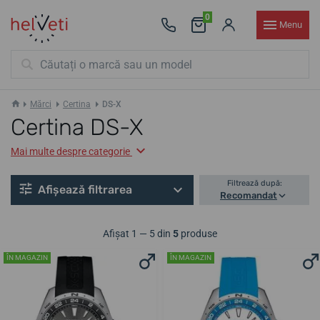
0
Menu
Mărci
Certina
DS-X
Certina DS-X
Mai multe despre categorie
Filtrează după:
Afișează filtrarea
Recomandat
Afișat 1 — 5 din
5
produse
ÎN MAGAZIN
ÎN MAGAZIN