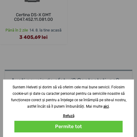
Certina DS-X GMT
C047.452.11.081.00
14. 8. la tine acasă
Până în 2 zile
3 405,69 lei
Aveți nevoie de sfaturi? Contactați-ne?
specialist
Suntem Helveti și dorim să vă oferim cele mai bune servicii. Folosim
cookie-uri și date cu caracter personal pentru ca serviciile noastre să
Jiří Štencek
funcționeze corect și pentru a înțelege ce se întâmplă pe site-ul nostru,
astfel încât să îl putem îmbunătăți. Mai multe
aici
.
+420 252 252 306
Refuză
Lu-Jo
9-19
Vi-Sb
9-16
Permite tot
info@helveti.ro