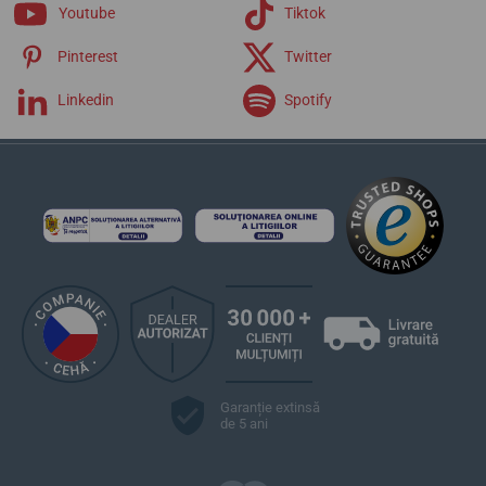
Youtube
Tiktok
Pinterest
Twitter
Linkedin
Spotify
Garanție extinsă
de 5 ani