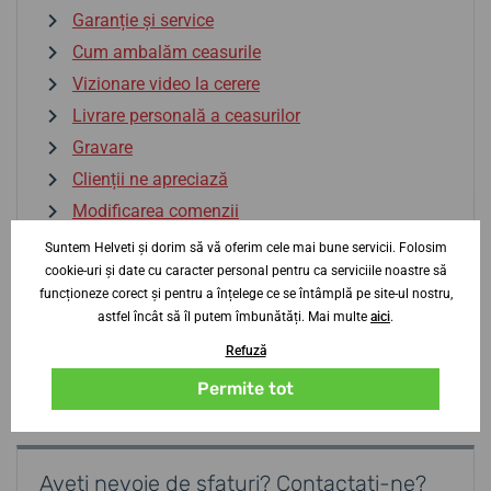
Garanție și service
Cum ambalăm ceasurile
Vizionare video la cerere
Livrare personală a ceasurilor
Gravare
Clienții ne apreciază
Modificarea comenzii
Ceasuri în rate
Suntem Helveti și dorim să vă oferim cele mai bune servicii. Folosim
cookie-uri și date cu caracter personal pentru ca serviciile noastre să
Reclamații
funcționeze corect și pentru a înțelege ce se întâmplă pe site-ul nostru,
Comandă în volum
astfel încât să îl putem îmbunătăți. Mai multe
aici
.
Tax Free
Refuză
Piața gri a ceasurilor
Permite tot
Aveți nevoie de sfaturi? Contactați-ne?