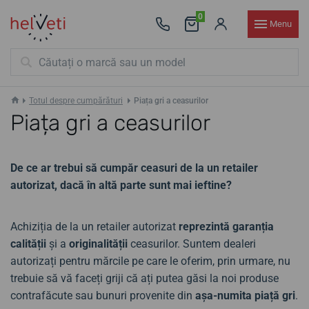
0
Menu
Totul despre cumpărături
Piața gri a ceasurilor
Piața gri a ceasurilor
De ce ar trebui să cumpăr ceasuri de la un retailer
autorizat, dacă în altă parte sunt mai ieftine?
Achiziția de la un retailer autorizat
reprezintă garanția
calității
și a
originalității
ceasurilor. Suntem dealeri
autorizați pentru mărcile pe care le oferim, prin urmare, nu
trebuie să vă faceți griji că ați putea găsi la noi produse
contrafăcute sau bunuri provenite din
așa-numita piață gri
.