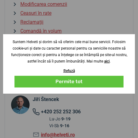
Modificarea comenzii
Ceasuri în rate
Reclamații
Comandă în volum
Tax Free
Suntem Helveti și dorim să vă oferim cele mai bune servicii. Folosim
Piața gri a ceasurilor
cookie-uri și date cu caracter personal pentru ca serviciile noastre să
funcționeze corect și pentru a înțelege ce se întâmplă pe site-ul nostru,
astfel încât să îl putem îmbunătăți. Mai multe
aici
.
Refuză
Aveți nevoie de sfaturi? Contactați-ne?
Permite tot
specialist
Jiří Štencek
+420 252 252 306
Lu-Jo
9-19
Vi-Sb
9-16
info@helveti.ro