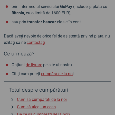
prin intermediul serviciului
GoPay
(include și plata cu
Bitcoin
, cu o limită de 1600 EUR),
sau prin
transfer bancar
clasic în cont.
Dacă aveți nevoie de orice fel de asistență privind plata, nu
ezitați să ne
contactați
Ce urmează?
Opțiuni
de livrare
pe site-ul nostru
Citiți cum puteți
cumpăra de la no
i
Totul despre cumpărături
Cum să cumpărați de la noi
Cum să alegi un ceas
De ce să cumpărați de la noi?