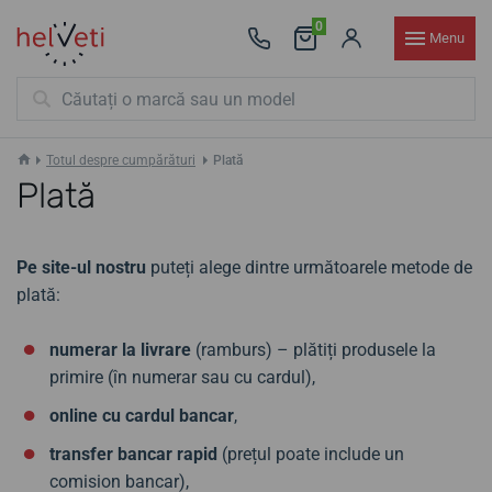
0
Menu
Totul despre cumpărături
Plată
Plată
Pe site-ul nostru
puteți alege dintre următoarele metode de
plată:
numerar la livrare
(ramburs) – plătiți produsele la
primire (în numerar sau cu cardul),
online cu cardul bancar
,
transfer bancar rapid
(prețul poate include un
comision bancar),