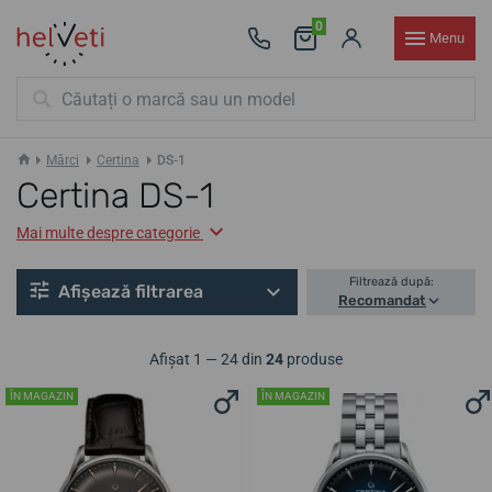
0
Menu
Mărci
Certina
DS-1
Certina DS-1
Mai multe despre categorie
Filtrează după:
Afișează filtrarea
Recomandat
Afișat 1 — 24 din
24
produse
ÎN MAGAZIN
ÎN MAGAZIN