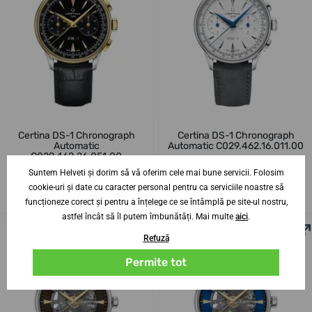
Certina DS-1 Chronograph
Certina DS-1 Chronograph
Automatic
Automatic C029.462.16.011.00
C029.462.26.051.00
Suntem Helveti și dorim să vă oferim cele mai bune servicii. Folosim
17. 8. la tine acasă
17. 8. la tine acasă
Până în 2 zile
Până în 2 zile
cookie-uri și date cu caracter personal pentru ca serviciile noastre să
11 255,68 lei
10 822,69 lei
funcționeze corect și pentru a înțelege ce se întâmplă pe site-ul nostru,
astfel încât să îl putem îmbunătăți. Mai multe
aici
.
Refuză
Permite tot