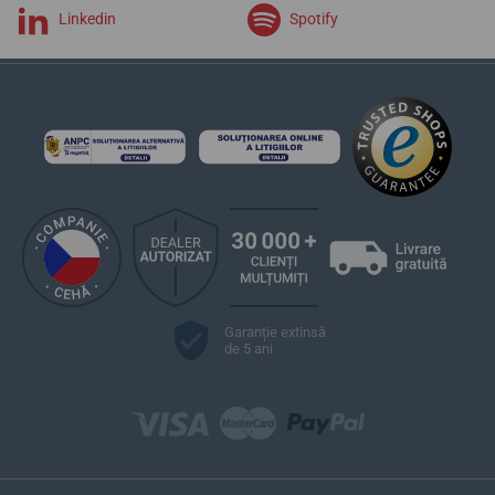
Linkedin
Spotify
Garanție extinsă
de 5 ani