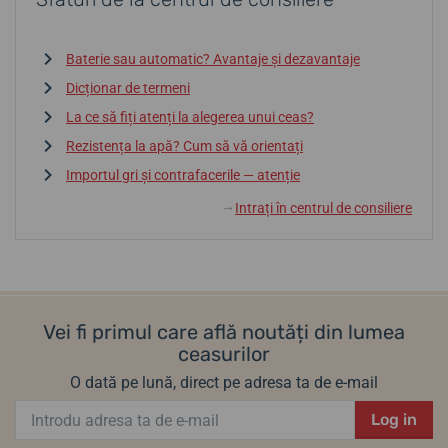
Baterie sau automatic? Avantaje și dezavantaje
Dicționar de termeni
La ce să fiți atenți la alegerea unui ceas?
Rezistența la apă? Cum să vă orientați
Importul gri și contrafacerile — atenție
Intrați în centrul de consiliere
↓
Vei fi primul care află noutăți din lumea
ceasurilor
O dată pe lună, direct pe adresa ta de e-mail
Log in