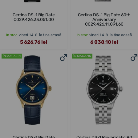
Certina DS-1 Big Date
Certina DS-1 Big Date 60th
C029.426.33.051.00
Anniversary
C029.426.11.091.60
vineri 14. 8. la tine acasă
vineri 14. 8. la tine acasă
În stoc
În stoc
5 626,76 lei
6 038,10 lei
ÎN MAGAZIN
ÎN MAGAZIN
Certina DS-1 Big Date
Certina DS-1 Powermatic 80