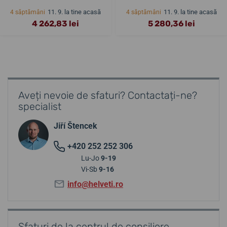
11. 9. la tine acasă
11. 9. la tine acasă
4 săptămâni
4 săptămâni
4 262,83 lei
5 280,36 lei
Aveți nevoie de sfaturi? Contactați-ne?
specialist
Jiří Štencek
+420 252 252 306
Lu-Jo
9-19
Vi-Sb
9-16
info@helveti.ro
Sfaturi de la centrul de consiliere