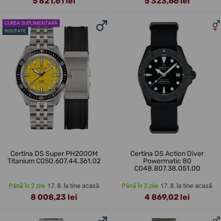
5 821,61 lei
5 323,66 lei
CUREA SUPLIMENTARĂ
NOUTATE
Certina DS Super PH2000M
Certina DS Action Diver
Titanium C050.607.44.361.02
Powermatic 80
C048.807.38.051.00
17. 8. la tine acasă
17. 8. la tine acasă
Până în 2 zile
Până în 2 zile
8 008,23 lei
4 869,02 lei