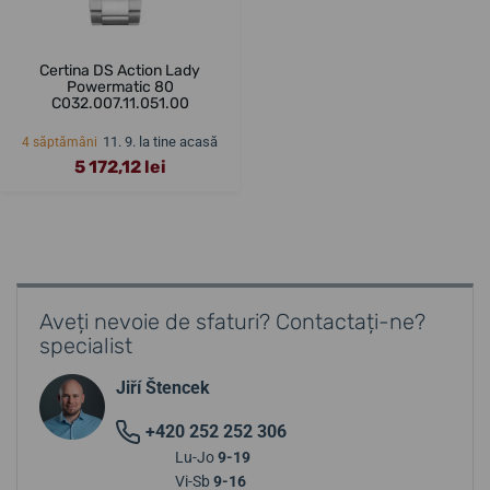
Certina DS Action Lady
Powermatic 80
C032.007.11.051.00
11. 9. la tine acasă
4 săptămâni
5 172,12 lei
Aveți nevoie de sfaturi? Contactați-ne?
specialist
Jiří Štencek
+420 252 252 306
Lu-Jo
9-19
Vi-Sb
9-16