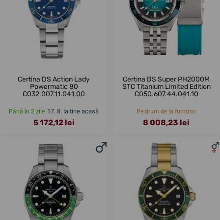
Certina DS Action Lady
Certina DS Super PH2000M
Powermatic 80
STC Titanium Limited Edition
C032.007.11.041.00
C050.607.44.041.10
17. 8. la tine acasă
Până în 2 zile
Pe drum de la furnizor.
5 172,12 lei
8 008,23 lei