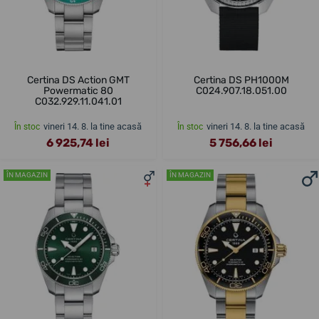
Certina DS Action GMT
Certina DS PH1000M
Powermatic 80
C024.907.18.051.00
C032.929.11.041.01
vineri 14. 8. la tine acasă
vineri 14. 8. la tine acasă
În stoc
În stoc
6 925,74 lei
5 756,66 lei
ÎN MAGAZIN
ÎN MAGAZIN