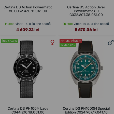
Certina DS Action Powermatic
Certina DS Action Diver
80 C032.430.11.041.00
Powermatic 80
C032.607.38.051.00
vineri 14. 8. la tine acasă
vineri 14. 8. la tine acasă
În stoc
În stoc
4 609,22 lei
5 670,06 lei
ÎN MAGAZIN
CEL MAI VÂNDUT
ÎN MAGAZIN
Certina DS PH100M Lady
Certina DS PH1000M Special
C044.210.18.051.00
Edition C024.907.17.041.10