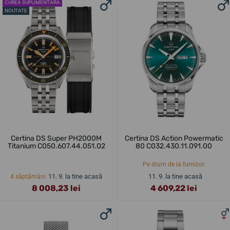
CUREA SUPLIMENTARĂ
NOUTATE
Certina DS Super PH2000M
Certina DS Action Powermatic
Titanium C050.607.44.051.02
80 C032.430.11.091.00
Pe drum de la furnizor.
11. 9. la tine acasă
11. 9. la tine acasă
4 săptămâni
8 008,23 lei
4 609,22 lei