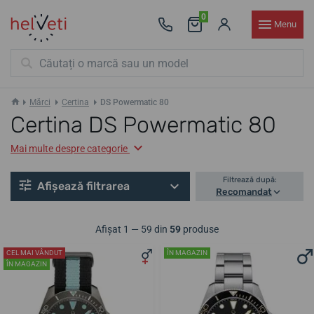
0
Menu
Mărci
Certina
DS Powermatic 80
Certina DS Powermatic 80
Mai multe despre categorie
Filtrează după:
Afișează filtrarea
Recomandat
Afișat 1 — 59 din
59
produse
CEL MAI VÂNDUT
ÎN MAGAZIN
ÎN MAGAZIN