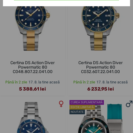
Certina DS Action Diver
Certina DS Action Diver
Powermatic 80
Powermatic 80
C048.807.22.041.00
C032.607.22.041.00
17. 8. la tine acasă
17. 8. la tine acasă
Până în 2 zile
Până în 2 zile
5 388,61 lei
6 232,95 lei
CUREA SUPLIMENTARĂ
EDIȚIE LIMITATĂ
NOUTATE