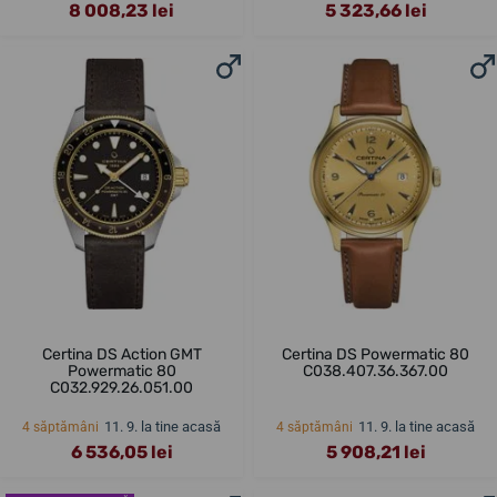
8 008,23 lei
5 323,66 lei
Certina DS Action GMT
Certina DS Powermatic 80
Powermatic 80
C038.407.36.367.00
C032.929.26.051.00
11. 9. la tine acasă
11. 9. la tine acasă
4 săptămâni
4 săptămâni
6 536,05 lei
5 908,21 lei