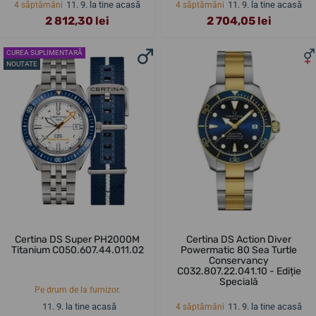
11. 9. la tine acasă
11. 9. la tine acasă
4 săptămâni
4 săptămâni
2 812,30 lei
2 704,05 lei
CUREA SUPLIMENTARĂ
NOUTATE
Certina DS Super PH2000M
Certina DS Action Diver
Titanium C050.607.44.011.02
Powermatic 80 Sea Turtle
Conservancy
C032.807.22.041.10 - Ediție
Specială
Pe drum de la furnizor.
11. 9. la tine acasă
11. 9. la tine acasă
4 săptămâni