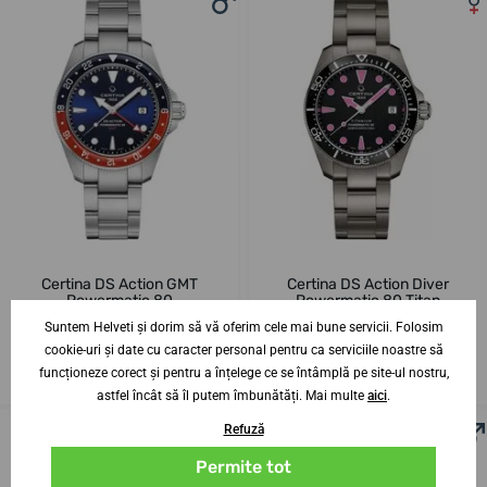
Certina DS Action GMT
Certina DS Action Diver
Powermatic 80
Powermatic 80 Titan
C032.929.11.041.00
C048.807.44.051.01
Suntem Helveti și dorim să vă oferim cele mai bune servicii. Folosim
cookie-uri și date cu caracter personal pentru ca serviciile noastre să
17. 8. la tine acasă
17. 8. la tine acasă
Până în 2 zile
Până în 2 zile
funcționeze corect și pentru a înțelege ce se întâmplă pe site-ul nostru,
6 752,54 lei
6 276,25 lei
astfel încât să îl putem îmbunătăți. Mai multe
aici
.
Refuză
Permite tot