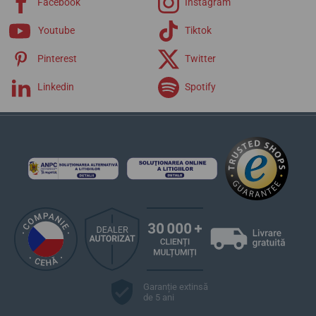
Facebook
Instagram
Youtube
Tiktok
Pinterest
Twitter
Linkedin
Spotify
Garanție extinsă
de 5 ani