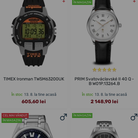
ÎN MAGAZIN
TIMEX Ironman TW5M63200UK
PRIM Svatováclavské II 40 Q -
B W01P.13264.B
13. 8. la tine acasă
13. 8. la tine acasă
În stoc
În stoc
605,60 lei
2 148,90 lei
CEL MAI VÂNDUT
ÎN MAGAZIN
ÎN MAGAZIN