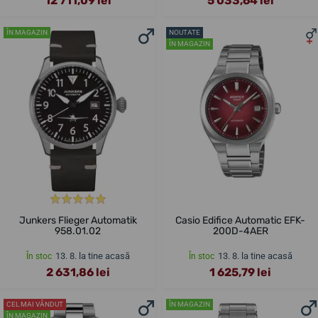
12 711,09 lei
5 033,64 lei
ÎN MAGAZIN
NOUTATE
ÎN MAGAZIN
Junkers Flieger Automatik
Casio Edifice Automatic EFK-
958.01.02
200D-4AER
13. 8. la tine acasă
13. 8. la tine acasă
În stoc
În stoc
2 631,86 lei
1 625,79 lei
CEL MAI VÂNDUT
ÎN MAGAZIN
ÎN MAGAZIN