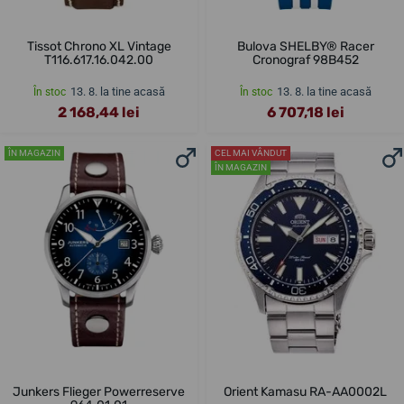
Tissot Chrono XL Vintage
Bulova SHELBY® Racer
T116.617.16.042.00
Cronograf 98B452
13. 8. la tine acasă
13. 8. la tine acasă
În stoc
În stoc
2 168,44 lei
6 707,18 lei
ÎN MAGAZIN
CEL MAI VÂNDUT
ÎN MAGAZIN
Junkers Flieger Powerreserve
Orient Kamasu RA-AA0002L