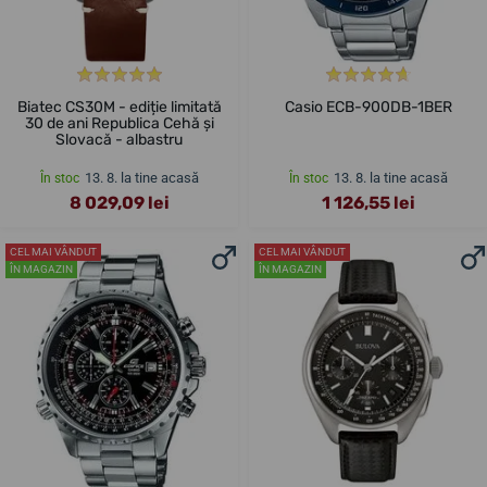
Biatec CS30M - ediție limitată
Casio ECB-900DB-1BER
30 de ani Republica Cehă și
Slovacă - albastru
13. 8. la tine acasă
13. 8. la tine acasă
În stoc
În stoc
8 029,09 lei
1 126,55 lei
CEL MAI VÂNDUT
CEL MAI VÂNDUT
ÎN MAGAZIN
ÎN MAGAZIN