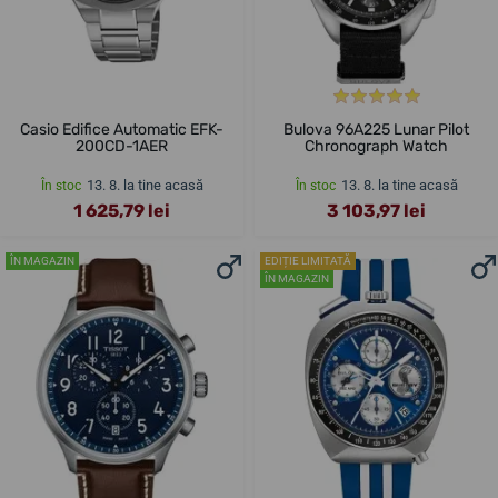
Casio Edifice Automatic EFK-
Bulova 96A225 Lunar Pilot
200CD-1AER
Chronograph Watch
13. 8. la tine acasă
13. 8. la tine acasă
În stoc
În stoc
1 625,79 lei
3 103,97 lei
ÎN MAGAZIN
EDIȚIE LIMITATĂ
ÎN MAGAZIN