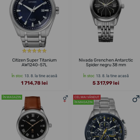
Citizen Super Titanium
Nivada Grenchen Antarctic
AW1240-57L
Spider negru 38 mm
13. 8. la tine acasă
13. 8. la tine acasă
În stoc
În stoc
1 714,78 lei
5 317,99 lei
ÎN MAGAZIN
CEL MAI VÂNDUT
ÎN MAGAZIN