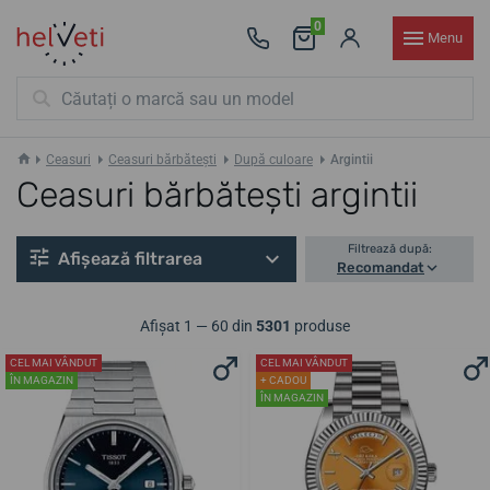
0
Menu
Ceasuri
Ceasuri bărbătești
După culoare
Argintii
Ceasuri bărbătești argintii
Filtrează după:
Afișează filtrarea
Recomandat
Afișat 1 — 60 din
5301
produse
CEL MAI VÂNDUT
CEL MAI VÂNDUT
ÎN MAGAZIN
+ CADOU
ÎN MAGAZIN