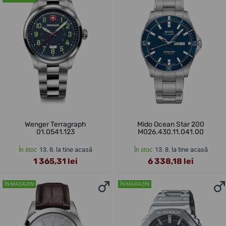
Wenger Terragraph
Mido Ocean Star 200
01.0541.123
M026.430.11.041.00
13. 8. la tine acasă
13. 8. la tine acasă
În stoc
În stoc
1 365,31 lei
6 338,18 lei
ÎN MAGAZIN
ÎN MAGAZIN