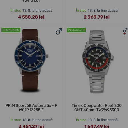
964.01.01
13. 8. la tine acasă
13. 8. la tine acasă
În stoc
În stoc
4 558,28 lei
2 363,79 lei
ÎN MAGAZIN
ÎN MAGAZIN
PRIM Sport 68 Automatic - F
Timex Deepwater Reef 200
W01P.13255.F
GMT 40mm TW2W95300
13. 8. la tine acasă
13. 8. la tine acasă
În stoc
În stoc
3 451,27 lei
1 647,49 lei