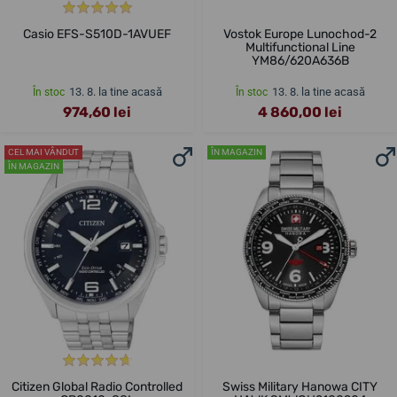
Casio EFS-S510D-1AVUEF
Vostok Europe Lunochod-2
Multifunctional Line
YM86/620A636B
13. 8. la tine acasă
13. 8. la tine acasă
În stoc
În stoc
974,60 lei
4 860,00 lei
CEL MAI VÂNDUT
ÎN MAGAZIN
ÎN MAGAZIN
Citizen Global Radio Controlled
Swiss Military Hanowa CITY