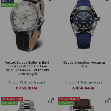
NOUTATE
ÎN MAGAZIN
Vostok Europe Ediție limitată
Nivada Grenchen Aquamar
Embéčka Automatic Line
Blue
NH35-325A494 – curea din
piele neagră
13. 8. la tine acasă
13. 8. la tine acasă
În stoc
În stoc
2 732,80 lei
6 850,44 lei
CEL MAI VÂNDUT
CEL MAI VÂNDUT
ÎN MAGAZIN
ÎN MAGAZIN