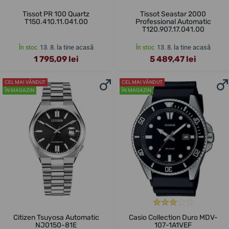
Tissot PR 100 Quartz
Tissot Seastar 2000
T150.410.11.041.00
Professional Automatic
T120.907.17.041.00
13. 8. la tine acasă
13. 8. la tine acasă
În stoc
În stoc
1 795,09 lei
5 489,47 lei
CEL MAI VÂNDUT
CEL MAI VÂNDUT
ÎN MAGAZIN
ÎN MAGAZIN
Citizen Tsuyosa Automatic
Casio Collection Duro MDV-
NJ0150-81E
107-1A1VEF