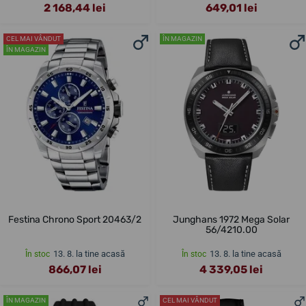
2 168,44 lei
649,01 lei
CEL MAI VÂNDUT
ÎN MAGAZIN
ÎN MAGAZIN
Festina Chrono Sport 20463/2
Junghans 1972 Mega Solar
56/4210.00
13. 8. la tine acasă
13. 8. la tine acasă
În stoc
În stoc
866,07 lei
4 339,05 lei
ÎN MAGAZIN
CEL MAI VÂNDUT