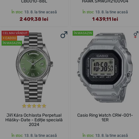
CB0010-88L
HAWK SMWGH2100904
13. 8. la tine acasă
13. 8. la tine acasă
În stoc
În stoc
2 409,38 lei
1 439,11 lei
CEL MAI VÂNDUT
ÎN MAGAZIN
+ CADOU
ÎN MAGAZIN
Jiří Kára Ochlasta Perpetual
Casio Ring Watch CRW-001-
Hlášky-Date - Ediție specială
1ER
2024
13. 8. la tine acasă
13. 8. la tine acasă
În stoc
În stoc