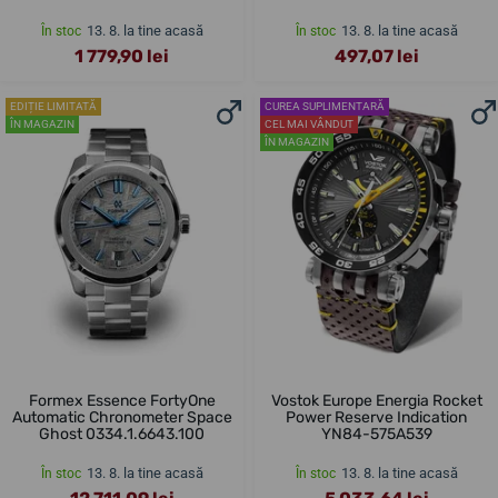
13. 8. la tine acasă
13. 8. la tine acasă
În stoc
În stoc
1 779,90 lei
497,07 lei
EDIȚIE LIMITATĂ
CUREA SUPLIMENTARĂ
ÎN MAGAZIN
CEL MAI VÂNDUT
ÎN MAGAZIN
Formex Essence FortyOne
Vostok Europe Energia Rocket
Automatic Chronometer Space
Power Reserve Indication
Ghost 0334.1.6643.100
YN84-575A539
13. 8. la tine acasă
13. 8. la tine acasă
În stoc
În stoc