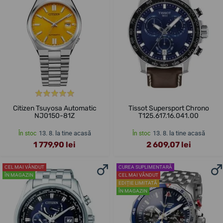
Citizen Tsuyosa Automatic
Tissot Supersport Chrono
NJ0150-81Z
T125.617.16.041.00
13. 8. la tine acasă
13. 8. la tine acasă
În stoc
În stoc
1 779,90 lei
2 609,07 lei
CEL MAI VÂNDUT
CUREA SUPLIMENTARĂ
ÎN MAGAZIN
CEL MAI VÂNDUT
EDIȚIE LIMITATĂ
ÎN MAGAZIN