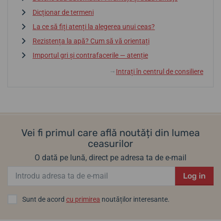
Dicționar de termeni
La ce să fiți atenți la alegerea unui ceas?
Rezistența la apă? Cum să vă orientați
Importul gri și contrafacerile — atenție
Intrați în centrul de consiliere
↓
Vei fi primul care află noutăți din lumea
ceasurilor
O dată pe lună, direct pe adresa ta de e-mail
Log in
Sunt de acord
cu primirea
noutăților interesante.