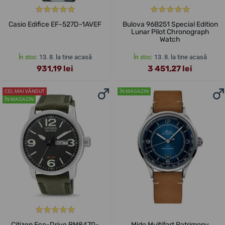
Casio Edifice EF-527D-1AVEF
Bulova 96B251 Special Edition
Lunar Pilot Chronograph
Watch
13. 8. la tine acasă
13. 8. la tine acasă
În stoc
În stoc
931,19 lei
3 451,27 lei
CEL MAI VÂNDUT
ÎN MAGAZIN
ÎN MAGAZIN
Citizen Eco-Drive BM8470-
Mido Multifort Patrimony