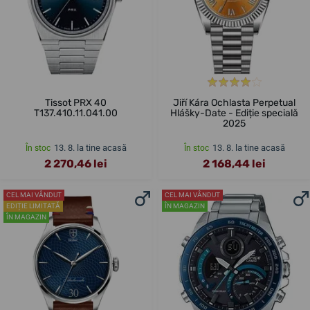
Tissot PRX 40
Jiří Kára Ochlasta Perpetual
T137.410.11.041.00
Hlášky-Date - Ediție specială
2025
13. 8. la tine acasă
13. 8. la tine acasă
În stoc
În stoc
2 270,46 lei
2 168,44 lei
CEL MAI VÂNDUT
CEL MAI VÂNDUT
EDIȚIE LIMITATĂ
ÎN MAGAZIN
ÎN MAGAZIN