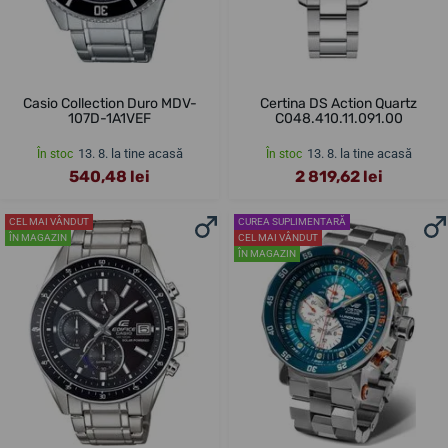
Casio Collection Duro MDV-
Certina DS Action Quartz
107D-1A1VEF
C048.410.11.091.00
13. 8. la tine acasă
13. 8. la tine acasă
În stoc
În stoc
540,48 lei
2 819,62 lei
CEL MAI VÂNDUT
CUREA SUPLIMENTARĂ
ÎN MAGAZIN
CEL MAI VÂNDUT
ÎN MAGAZIN