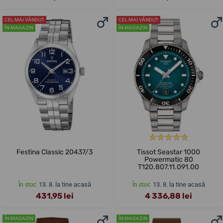
CEL MAI VÂNDUT
CEL MAI VÂNDUT
ÎN MAGAZIN
ÎN MAGAZIN
Festina Classic 20437/3
Tissot Seastar 1000
Powermatic 80
T120.807.11.091.00
13. 8. la tine acasă
13. 8. la tine acasă
În stoc
În stoc
431,95 lei
4 336,88 lei
ÎN MAGAZIN
ÎN MAGAZIN