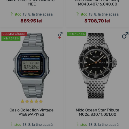
11EE
M040.407.16.040.00
13. 8. la tine acasă
13. 8. la tine acasă
În stoc
În stoc
889,95 lei
5 708,70 lei
CEL MAI VÂNDUT
ÎN MAGAZIN
ÎN MAGAZIN
Casio Collection Vintage
Mido Ocean Star Tribute
A168WA-1YES
M026.830.11.051.00
13. 8. la tine acasă
13. 8. la tine acasă
În stoc
În stoc