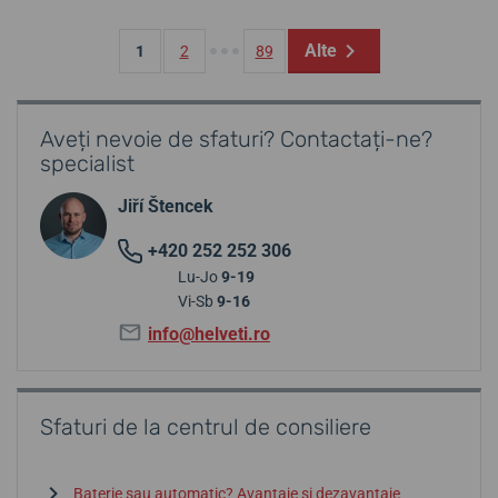
Alte
1
2
89
Aveți nevoie de sfaturi? Contactați-ne?
specialist
Jiří Štencek
+420 252 252 306
Lu-Jo
9-19
Vi-Sb
9-16
info@helveti.ro
Sfaturi de la centrul de consiliere
Baterie sau automatic? Avantaje și dezavantaje