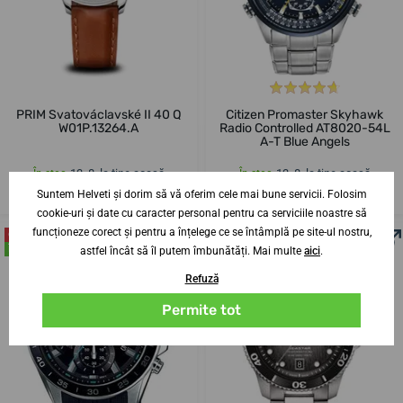
PRIM Svatováclavské II 40 Q
Citizen Promaster Skyhawk
W01P.13264.A
Radio Controlled AT8020-54L
A-T Blue Angels
13. 8. la tine acasă
13. 8. la tine acasă
În stoc
În stoc
2 148,90 lei
3 299,33 lei
Suntem Helveti și dorim să vă oferim cele mai bune servicii. Folosim
cookie-uri și date cu caracter personal pentru ca serviciile noastre să
funcționeze corect și pentru a înțelege ce se întâmplă pe site-ul nostru,
CEL MAI VÂNDUT
ÎN MAGAZIN
ÎN MAGAZIN
astfel încât să îl putem îmbunătăți. Mai multe
aici
.
Refuză
Permite tot