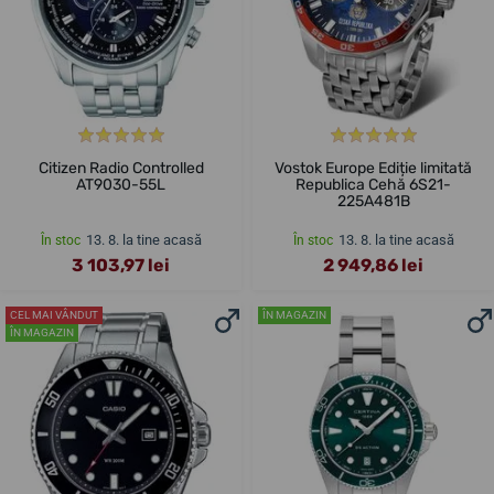
Citizen Radio Controlled
Vostok Europe Ediție limitată
AT9030-55L
Republica Cehă 6S21-
225A481B
13. 8. la tine acasă
13. 8. la tine acasă
În stoc
În stoc
3 103,97 lei
2 949,86 lei
CEL MAI VÂNDUT
ÎN MAGAZIN
ÎN MAGAZIN