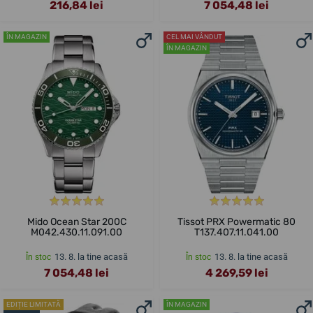
216,84 lei
7 054,48 lei
ÎN MAGAZIN
CEL MAI VÂNDUT
ÎN MAGAZIN
Mido Ocean Star 200C
Tissot PRX Powermatic 80
M042.430.11.091.00
T137.407.11.041.00
13. 8. la tine acasă
13. 8. la tine acasă
În stoc
În stoc
7 054,48 lei
4 269,59 lei
EDIȚIE LIMITATĂ
ÎN MAGAZIN