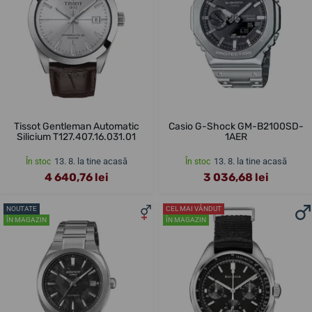
Tissot Gentleman Automatic
Casio G-Shock GM-B2100SD-
Silicium T127.407.16.031.01
1AER
13. 8. la tine acasă
13. 8. la tine acasă
În stoc
În stoc
4 640,76 lei
3 036,68 lei
NOUTATE
CEL MAI VÂNDUT
ÎN MAGAZIN
ÎN MAGAZIN