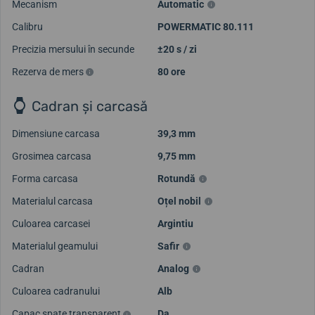
Mecanism
Automatic
Calibru
POWERMATIC 80.111
Precizia mersului în secunde
±20 s / zi
Rezerva de mers
80 ore
Cadran și carcasă
Dimensiune carcasa
39,3 mm
Grosimea carcasa
9,75 mm
Forma carcasa
Rotundă
Materialul carcasa
Oțel nobil
Culoarea carcasei
Argintiu
Materialul geamului
Safir
Cadran
Analog
Culoarea cadranului
Alb
Capac spate transparent
Da