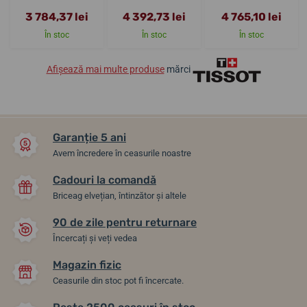
3 784,37 lei
4 392,73 lei
4 765,10 lei
În stoc
În stoc
În stoc
Afișează mai multe produse
mărci
Garanție 5 ani
Avem încredere în ceasurile noastre
Cadouri la comandă
Briceag elvețian, întinzător și altele
90 de zile pentru returnare
Încercați și veți vedea
Magazin fizic
Ceasurile din stoc pot fi încercate.