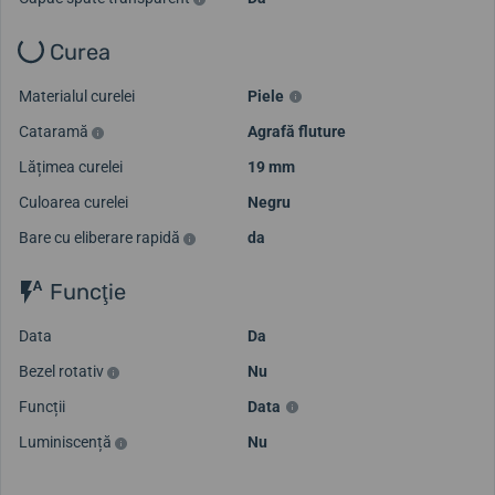
Curea
Materialul curelei
Piele
Cataramă
Agrafă fluture
Lățimea curelei
19 mm
Culoarea curelei
Negru
Bare cu eliberare rapidă
da
Funcţie
Data
Da
Bezel rotativ
Nu
Funcții
Data
Luminiscență
Nu