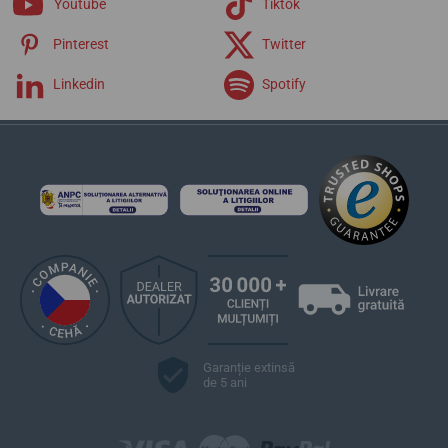
Youtube
Tiktok
Pinterest
Twitter
Linkedin
Spotify
Garanție extinsă
de 5 ani