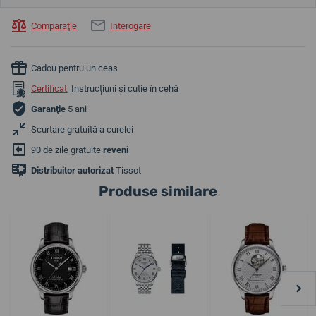
Comparaţie
Interogare
Cadou pentru un ceas
Certificat
, Instrucțiuni și cutie în cehă
Garanţie
5 ani
Scurtare gratuită a curelei
90 de zile gratuite
reveni
Distribuitor autorizat
Tissot
Produse similare