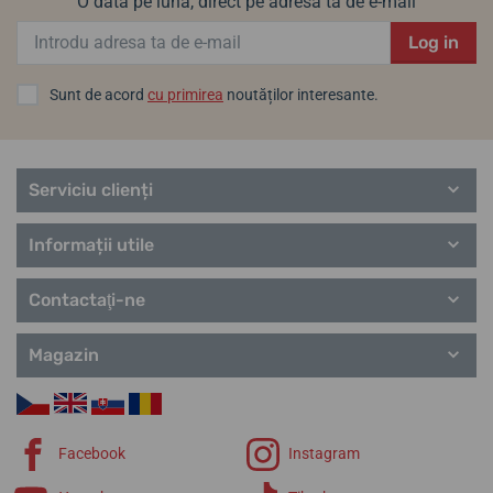
O dată pe lună, direct pe adresa ta de e-mail
(1971 - primul ceas mecanic din plastic) sau Tissot T-Touch Expert
Solar (2014 - primul ceas tactil cu energie solară).
Log in
Helveti.cz este un distribuitor autorizat.
Sunt de acord
cu primirea
noutăților interesante.
Informații despre producător:
Tissot SA, Chemin des tourelles 17,
2400 Le Locle, Elveția / info@tissot.ch
Tissot Le Locle Automatic
Tissot Le Locle Automatic
T006.407.16.053.00
20th Anniversary Edition
Serviciu clienți
T006.407.11.033.03
Linii de modele populare Tissot
Informații utile
vineri 14. 8. la tine acasă
vineri 14. 8. la tine acasă
În stoc
În stoc
3 784,37 lei
4 392,73 lei
Touch Collection
Contactaţi-ne
Special Collection
T-Sport
T-Classic
Magazin
Heritage
T-Lady
T-Pocket
T-Gold
Facebook
Instagram
Curele Tissot