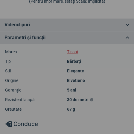
(Pentru imprimare, setați Scală: Implicită)
Videoclipuri
Parametri și funcții
Marca
Tissot
Tip
Bărbați
Stil
Elegante
Origine
Elvețiene
Garanție
5 ani
Rezistent la apă
30 de metri
Greutate
67 g
Conduce