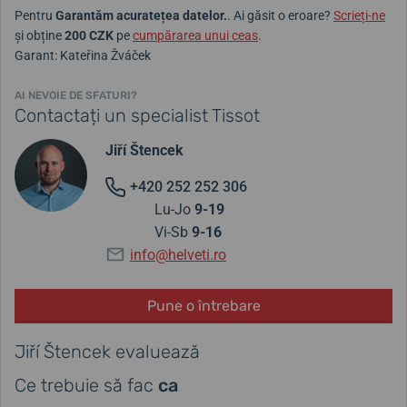
Pentru
Garantăm acuratețea datelor.
. Ai găsit o eroare?
Scrieți-ne
și obține
200 CZK
pe
cumpărarea unui ceas
.
Garant: Kateřina Žváček
AI NEVOIE DE SFATURI?
Contactați un specialist Tissot
Jiří Štencek
+420 252 252 306
Lu-Jo
9-19
Vi-Sb
9-16
info@helveti.ro
Pune o întrebare
Jiří Štencek evaluează
Ce trebuie să fac
ca