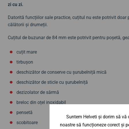
zi cu zi.
Datorită funcțiilor sale practice, cuțitul nu este potrivit doar pe
călătorii și drumeții.
Cuțitul de buzunar de 84 mm este potrivit pentru poșetă, gean
cuțit mare
tirbușon
deschizător de conserve cu șurubelniță mică
deschizător de sticle cu șurubelniță
dezizolator de sârmă
breloc din oțel inoxidabil
pensetă
Suntem Helveti și dorim să vă o
scobitoare
noastre să funcționeze corect și pe