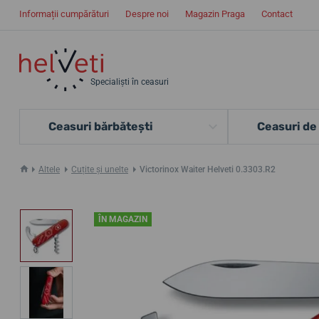
Informații cumpărături
Despre noi
Magazin Praga
Contact
Specialiști în ceasuri
Ceasuri bărbătești
Ceasuri de
Altele
Cuțite și unelte
Victorinox Waiter Helveti 0.3303.R2
ÎN MAGAZIN