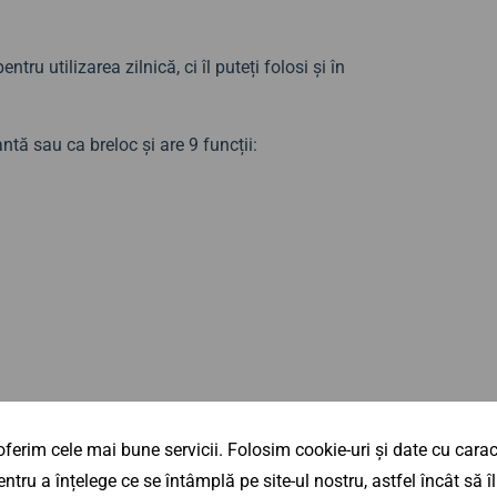
ntru utilizarea zilnică, ci îl puteți folosi și în
tă sau ca breloc și are 9 funcții:
ferim cele mai bune servicii. Folosim cookie-uri și date cu caract
ntru a înțelege ce se întâmplă pe site-ul nostru, astfel încât să