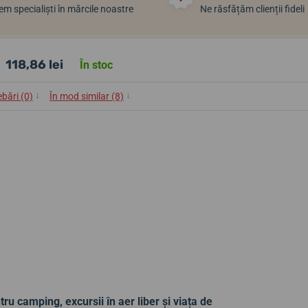
m specialiști în mărcile noastre
Ne răsfățăm clienții fideli
118,86 lei
În stoc
↓
↓
ebări (0)
În mod similar (8)
ru camping, excursii în aer liber și viața de