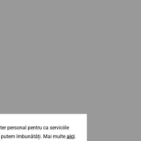
er personal pentru ca serviciile
 îl putem îmbunătăți. Mai multe
aici
.