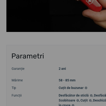
Parametri
Garanție
2 ani
Mărime
58 - 85 mm
Tip
Cuțit de buzunar
Funcții
Desfăcător de sticlă
,
Desfăcăt
Scobitoare
,
Cuțit
,
Deschiză
în cruce