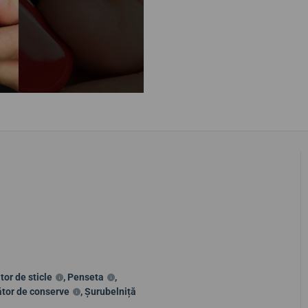
or de sticle
,
Penseta
,
tor de conserve
,
Șurubelniță