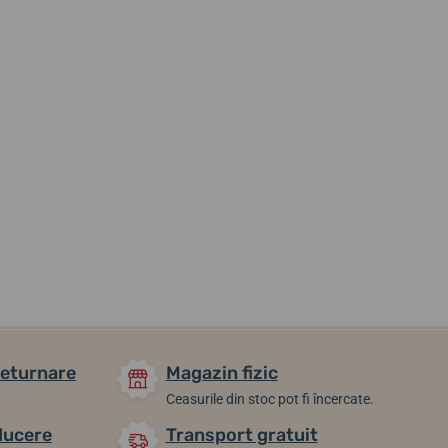
267,16 lei
476,08 lei
162,16 lei
În stoc
În stoc
În stoc
returnare
Magazin fizic
Ceasurile din stoc pot fi încercate.
ducere
Transport gratuit