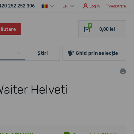
420 252 252 306
Lei
Log in
Înregistrare
0
Căutare
0,00 lei
Ştiri
Ghid
prin selecție
aiter Helveti