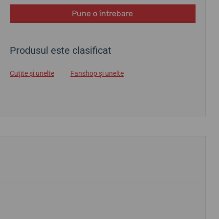
Pune o întrebare
Produsul este clasificat
Cuțite și unelte
Fanshop și unelte