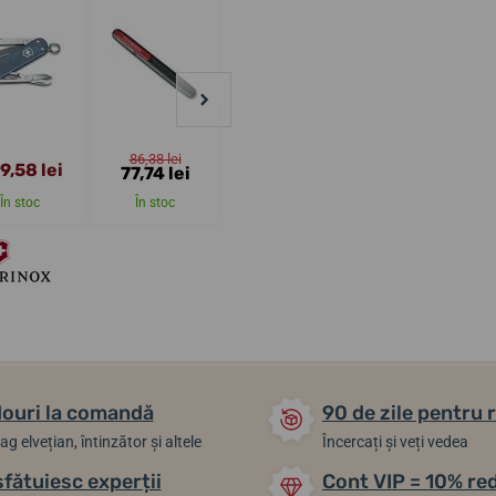
86,38 lei
9,58 lei
78,80 lei
174,50 lei
77,74 lei
În stoc
În stoc
În stoc
În stoc
ouri la comandă
90 de zile pentru 
ag elvețian, întinzător și altele
Încercați și veți vedea
sfătuiesc experții
Cont VIP = 10% re