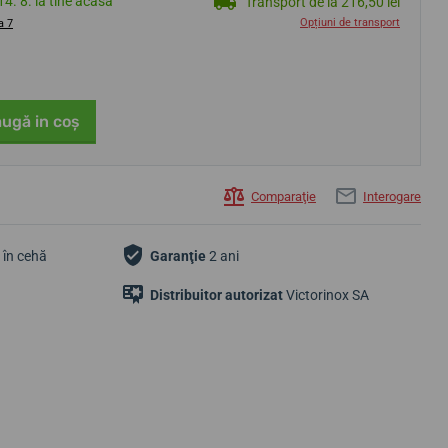
14. 8. la tine acasă
Transport de la 216,50 lei
Opțiuni de transport
a 7
ugă in coş
Comparaţie
Interogare
e în cehă
Garanţie
2 ani
Distribuitor autorizat
Victorinox SA