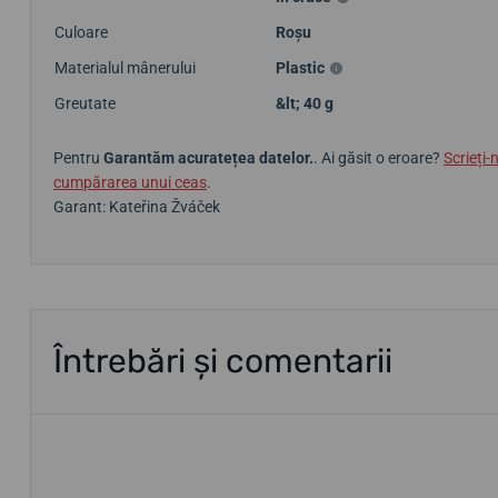
Culoare
Roșu
Materialul mânerului
Plastic
Greutate
&lt; 40 g
Pentru
Garantăm acuratețea datelor.
. Ai găsit o eroare?
Scrieți-
cumpărarea unui ceas
.
Garant: Kateřina Žváček
Întrebări și comentarii