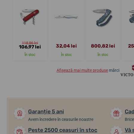
118,86 lei
32,04 lei
800,82 lei
25
106,97 lei
În stoc
În stoc
În stoc
Afișează mai multe produse
mărci
Garanție 5 ani
Cad
Avem încredere în ceasurile noastre
Brice
Peste 2500 ceasuri în stoc
Vă 