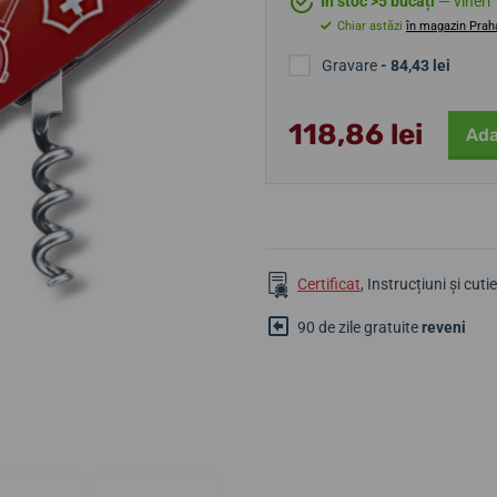
În stoc >5 bucăți
— vineri 
Chiar astăzi
în magazin Prah
Gravare
- 84,43 lei
118,86 lei
Ada
Certificat
, Instrucțiuni și cuti
90 de zile gratuite
reveni