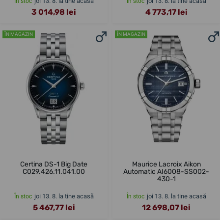
joi 13. 8. la tine acasă
joi 13. 8. la tine acasă
În stoc
În stoc
3 014,98 lei
4 773,17 lei
ÎN MAGAZIN
ÎN MAGAZIN
Certina DS-1 Big Date
Maurice Lacroix Aikon
C029.426.11.041.00
Automatic AI6008-SS002-
430-1
joi 13. 8. la tine acasă
joi 13. 8. la tine acasă
În stoc
În stoc
5 467,77 lei
12 698,07 lei