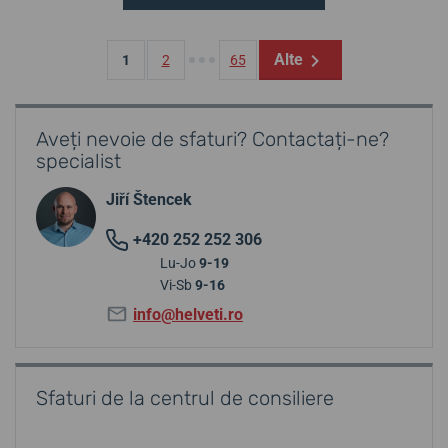
Alte
1
2
65
Aveți nevoie de sfaturi? Contactați-ne?
specialist
Jiří Štencek
+420 252 252 306
Lu-Jo
9-19
Vi-Sb
9-16
info@helveti.ro
Sfaturi de la centrul de consiliere