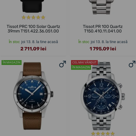
Tissot PRC 100 Solar Quartz
Tissot PR 100 Quartz
39mm T151.422.36.051.00
T150.410.11.041.00
joi 13. 8. la tine acasă
joi 13. 8. la tine acasă
În stoc
În stoc
2 711,09 lei
1 795,09 lei
ÎN MAGAZIN
CEL MAI VÂNDUT
ÎN MAGAZIN