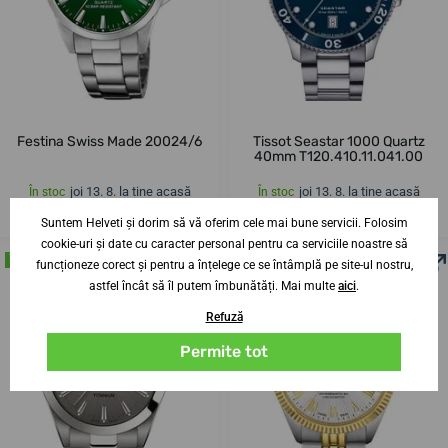
Festina Swiss Made 20024/6
Tissot Seastar 1000 Quartz
40mm T120.410.11.041.00
joi 13. 8. la tine acasă
joi 13. 8. la tine acasă
În stoc
În stoc
1 039,72 lei
2 676,36 lei
Suntem Helveti și dorim să vă oferim cele mai bune servicii. Folosim
cookie-uri și date cu caracter personal pentru ca serviciile noastre să
ÎN MAGAZIN
ÎN MAGAZIN
funcționeze corect și pentru a înțelege ce se întâmplă pe site-ul nostru,
astfel încât să îl putem îmbunătăți. Mai multe
aici
.
Refuză
Permite tot