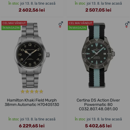
joi 13. 8. la tine acasă
joi 13. 8. la tine acasă
În stoc
În stoc
2 602,56 lei
2 507,05 lei
CEL MAI VÂNDUT
CEL MAI VÂNDUT
ÎN MAGAZIN
ÎN MAGAZIN
Hamilton Khaki Field Murph
Certina DS Action Diver
38mm Automatic H70405130
Powermatic 80
C032.807.48.081.00
joi 13. 8. la tine acasă
joi 13. 8. la tine acasă
În stoc
În stoc
6 229,65 lei
5 402,65 lei