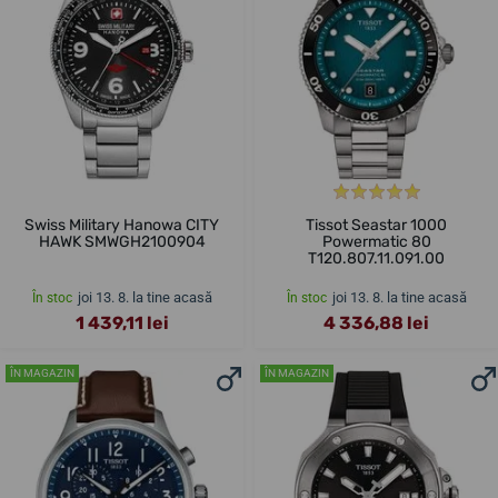
Swiss Military Hanowa CITY
Tissot Seastar 1000
HAWK SMWGH2100904
Powermatic 80
T120.807.11.091.00
joi 13. 8. la tine acasă
joi 13. 8. la tine acasă
În stoc
În stoc
1 439,11 lei
4 336,88 lei
ÎN MAGAZIN
ÎN MAGAZIN