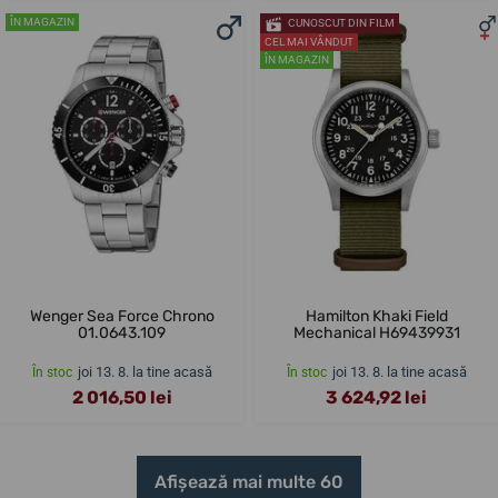
ÎN MAGAZIN
CUNOSCUT DIN FILM
CEL MAI VÂNDUT
ÎN MAGAZIN
Wenger Sea Force Chrono
Hamilton Khaki Field
01.0643.109
Mechanical H69439931
joi 13. 8. la tine acasă
joi 13. 8. la tine acasă
În stoc
În stoc
2 016,50 lei
3 624,92 lei
Afișează mai multe 60