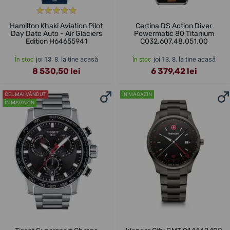
Hamilton Khaki Aviation Pilot
Certina DS Action Diver
Day Date Auto - Air Glaciers
Powermatic 80 Titanium
Edition H64655941
C032.607.48.051.00
joi 13. 8. la tine acasă
joi 13. 8. la tine acasă
În stoc
În stoc
8 530,50 lei
6 379,42 lei
CEL MAI VÂNDUT
ÎN MAGAZIN
ÎN MAGAZIN