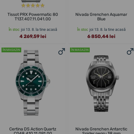
Tissot PRX Powermatic 80
Nivada Grenchen Aquamar
T137.407.11.041.00
Blue
joi 13. 8. la tine acasă
joi 13. 8. la tine acasă
În stoc
În stoc
4 269,59 lei
6 850,44 lei
ÎN MAGAZIN
ÎN MAGAZIN
Certina DS Action Quartz
Nivada Grenchen Antarctic
C048.410.11.091.00
Spider negru 38 mm