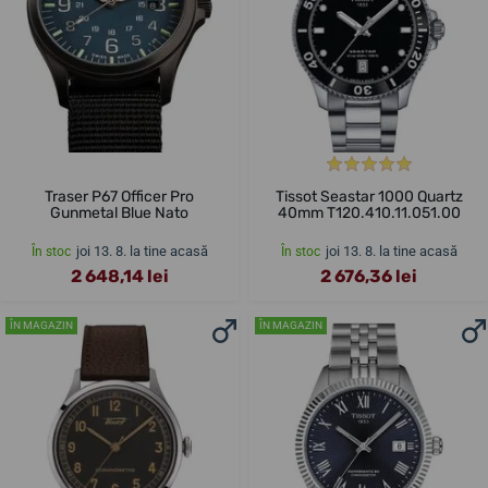
Traser P67 Officer Pro
Tissot Seastar 1000 Quartz
Gunmetal Blue Nato
40mm T120.410.11.051.00
joi 13. 8. la tine acasă
joi 13. 8. la tine acasă
În stoc
În stoc
2 648,14 lei
2 676,36 lei
ÎN MAGAZIN
ÎN MAGAZIN