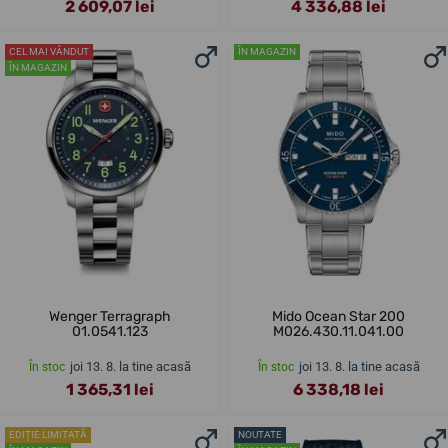
2 609,07 lei
4 336,88 lei
CEL MAI VÂNDUT
ÎN MAGAZIN
ÎN MAGAZIN
Wenger Terragraph
Mido Ocean Star 200
01.0541.123
M026.430.11.041.00
joi 13. 8. la tine acasă
joi 13. 8. la tine acasă
În stoc
În stoc
1 365,31 lei
6 338,18 lei
EDIȚIE LIMITATĂ
NOUTATE