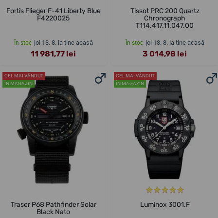
Fortis Flieger F-41 Liberty Blue
Tissot PRC 200 Quartz
F4220025
Chronograph
T114.417.11.047.00
joi 13. 8. la tine acasă
joi 13. 8. la tine acasă
În stoc
În stoc
11 981,77 lei
3 014,98 lei
CEL MAI VÂNDUT
CEL MAI VÂNDUT
ÎN MAGAZIN
ÎN MAGAZIN
Traser P68 Pathfinder Solar
Luminox 3001.F
Black Nato