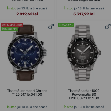
joi 13. 8. la tine acasă
joi 13. 8. la tine acasă
În stoc
În stoc
2 819,62 lei
5 317,99 lei
CEL MAI VÂNDUT
ÎN MAGAZIN
ÎN MAGAZIN
Tissot Supersport Chrono
Tissot Seastar 1000
T125.617.16.041.00
Powermatic 80
T120.807.11.051.00
joi 13. 8. la tine acasă
joi 13. 8. la tine acasă
În stoc
În stoc