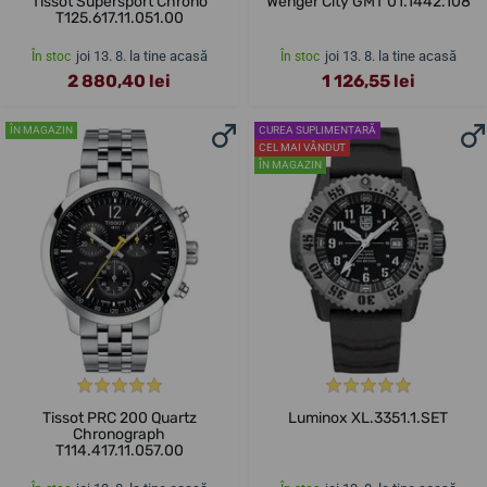
Tissot Supersport Chrono
Wenger City GMT 01.1442.108
T125.617.11.051.00
joi 13. 8. la tine acasă
joi 13. 8. la tine acasă
În stoc
În stoc
2 880,40 lei
1 126,55 lei
ÎN MAGAZIN
CUREA SUPLIMENTARĂ
CEL MAI VÂNDUT
ÎN MAGAZIN
Tissot PRC 200 Quartz
Luminox XL.3351.1.SET
Chronograph
T114.417.11.057.00