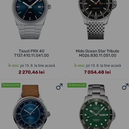
Tissot PRX 40
Mido Ocean Star Tribute
T137.410.11.041.00
M026.830.11.051.00
joi 13. 8. la tine acasă
joi 13. 8. la tine acasă
În stoc
În stoc
2 270,46 lei
7 054,48 lei
ÎN MAGAZIN
ÎN MAGAZIN