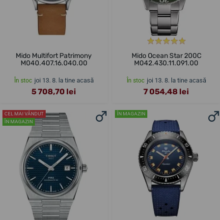
Mido Multifort Patrimony
Mido Ocean Star 200C
M040.407.16.040.00
M042.430.11.091.00
joi 13. 8. la tine acasă
joi 13. 8. la tine acasă
În stoc
În stoc
5 708,70 lei
7 054,48 lei
CEL MAI VÂNDUT
ÎN MAGAZIN
ÎN MAGAZIN