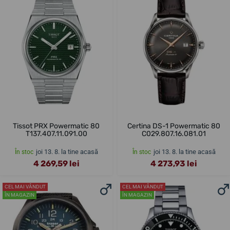
Tissot PRX Powermatic 80
Certina DS-1 Powermatic 80
T137.407.11.091.00
C029.807.16.081.01
joi 13. 8. la tine acasă
joi 13. 8. la tine acasă
În stoc
În stoc
4 269,59 lei
4 273,93 lei
CEL MAI VÂNDUT
CEL MAI VÂNDUT
ÎN MAGAZIN
ÎN MAGAZIN