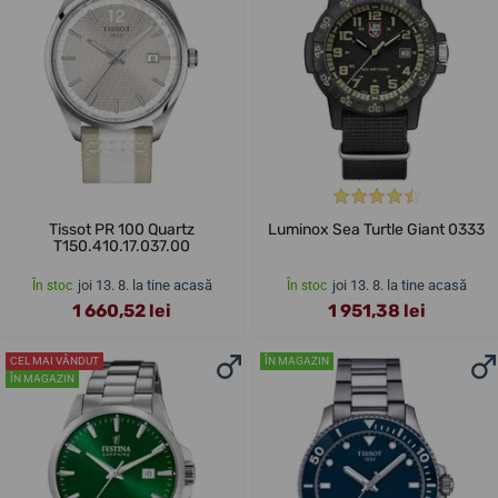
Tissot PR 100 Quartz
Luminox Sea Turtle Giant 0333
T150.410.17.037.00
joi 13. 8. la tine acasă
joi 13. 8. la tine acasă
În stoc
În stoc
1 660,52 lei
1 951,38 lei
CEL MAI VÂNDUT
ÎN MAGAZIN
ÎN MAGAZIN