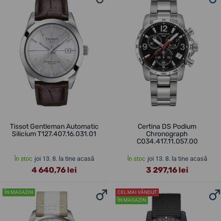
Tissot Gentleman Automatic
Certina DS Podium
Silicium T127.407.16.031.01
Chronograph
C034.417.11.057.00
joi 13. 8. la tine acasă
joi 13. 8. la tine acasă
În stoc
În stoc
4 640,76 lei
3 297,16 lei
ÎN MAGAZIN
CEL MAI VÂNDUT
ÎN MAGAZIN