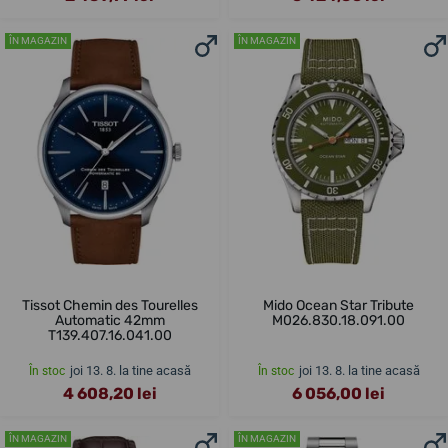
ÎN MAGAZIN
ÎN MAGAZIN
Tissot Chemin des Tourelles
Mido Ocean Star Tribute
Automatic 42mm
M026.830.18.091.00
T139.407.16.041.00
joi 13. 8. la tine acasă
joi 13. 8. la tine acasă
În stoc
În stoc
4 608,20 lei
6 056,00 lei
ÎN MAGAZIN
ÎN MAGAZIN