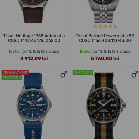
Tissot Heritage 1938 Automatic
Tissot Ballade Powermatic 80
COSC T142.464.16.062.00
COSC T156.408.11.043.00
joi 13. 8. la tine acasă
joi 13. 8. la tine acasă
În stoc
În stoc
4 912,09 lei
5 760,80 lei
CEL MAI VÂNDUT
ÎN MAGAZIN
ÎN MAGAZIN