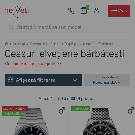
0
Menu
Ceasuri
Ceasuri bărbătești
După proveniență
Elvețiene
Ceasuri elvețiene bărbătești
Mai multe despre categorie
Filtrează după:
Afișează filtrarea
Recomandat
Afișat 1 — 60 din
3844
produse
CEL MAI VÂNDUT
ÎN MAGAZIN
ÎN MAGAZIN