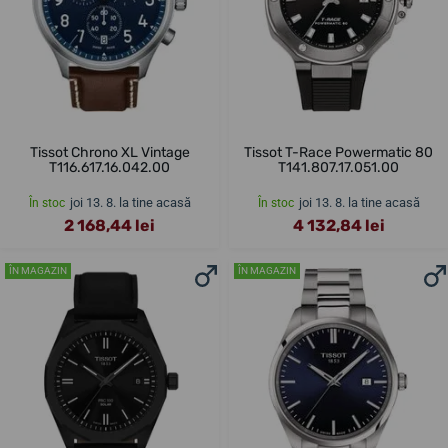
Tissot Chrono XL Vintage
Tissot T-Race Powermatic 80
T116.617.16.042.00
T141.807.17.051.00
joi 13. 8. la tine acasă
joi 13. 8. la tine acasă
În stoc
În stoc
2 168,44 lei
4 132,84 lei
ÎN MAGAZIN
ÎN MAGAZIN