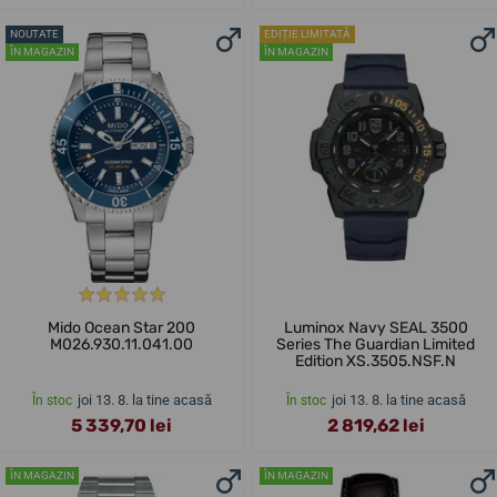
NOUTATE
EDIȚIE LIMITATĂ
ÎN MAGAZIN
ÎN MAGAZIN
Mido Ocean Star 200
Luminox Navy SEAL 3500
M026.930.11.041.00
Series The Guardian Limited
Edition XS.3505.NSF.N
joi 13. 8. la tine acasă
joi 13. 8. la tine acasă
În stoc
În stoc
5 339,70 lei
2 819,62 lei
ÎN MAGAZIN
ÎN MAGAZIN