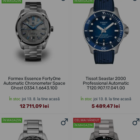
ÎN MAGAZIN
ÎN MAGAZIN
Formex Essence FortyOne
Tissot Seastar 2000
Automatic Chronometer Space
Professional Automatic
Ghost 0334.1.6643.100
T120.907.17.041.00
joi 13. 8. la tine acasă
joi 13. 8. la tine acasă
În stoc
În stoc
12 711,09 lei
5 489,47 lei
ÎN MAGAZIN
CEL MAI VÂNDUT
ÎN MAGAZIN