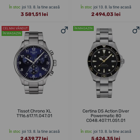
joi 13. 8. la tine acasă
joi 13. 8. la tine acasă
În stoc
În stoc
3 581,51 lei
2 494,03 lei
CEL MAI VÂNDUT
ÎN MAGAZIN
ÎN MAGAZIN
Tissot Chrono XL
Certina DS Action Diver
T116.617.11.047.01
Powermatic 80
C048.407.11.051.01
joi 13. 8. la tine acasă
joi 13. 8. la tine acasă
În stoc
În stoc
2 439,77 lei
5 424,35 lei