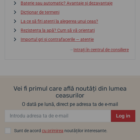
Baterie sau automatic? Avantaje și dezavantaje
Dicționar de termeni
La ce să fiți atenți la alegerea unui ceas?
Rezistența la apă? Cum să vă orientați
Importul gri și contrafacerile — atenție
Intrați în centrul de consiliere
↓
Vei fi primul care află noutăți din lumea
ceasurilor
O dată pe lună, direct pe adresa ta de e-mail
Log in
Sunt de acord
cu primirea
noutăților interesante.