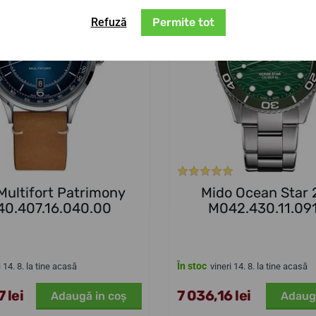
Refuză
Permite tot
Multifort Patrimony
Mido Ocean Star
0.407.16.040.00
M042.430.11.09
În stoc
i 14. 8. la tine acasă
vineri 14. 8. la tine acasă
 lei
7 036,16 lei
Adaugă in coş
Adaug