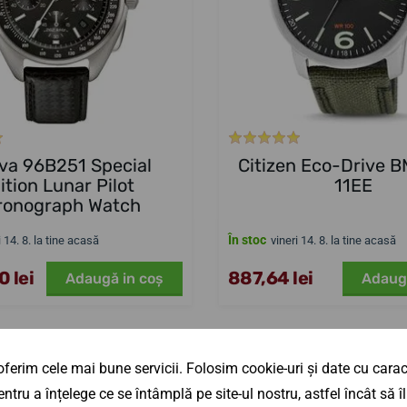
va 96B251 Special
Citizen Eco-Drive 
ition Lunar Pilot
11EE
ronograph Watch
În stoc
i 14. 8. la tine acasă
vineri 14. 8. la tine acasă
 lei
887,64 lei
Adaugă in coş
Adaug
ferim cele mai bune servicii. Folosim cookie-uri și date cu caract
ÎN MAGAZIN
ntru a înțelege ce se întâmplă pe site-ul nostru, astfel încât să