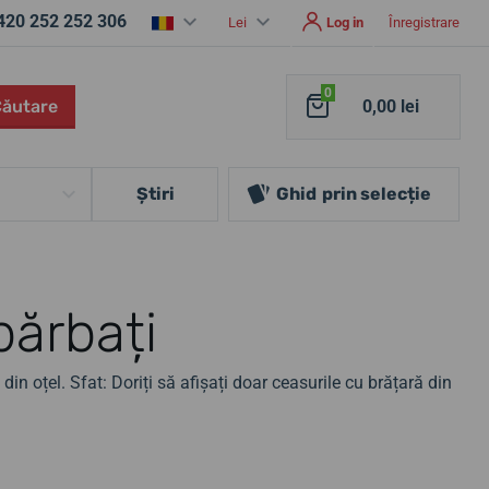
420 252 252 306
Lei
Log in
Înregistrare
0
Căutare
0,00 lei
Ştiri
Ghid
prin selecție
bărbați
in oțel. Sfat: Doriți să afișați doar ceasurile cu brățară din