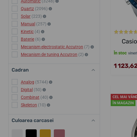
Automatic
(3248)
Quartz
(2096)
Solar
(223)
Manual
(257)
Kinetic
(4)
Baterie
(6)
Casi
Mecanism electrostatic Accutron
(7)
În stoc
viner
Mecanism de tuning Accutron
(2)
1 123,62
Cadran
Analog
(5744)
Digital
(50)
CEL MAI VÂN
Combinat
(40)
ÎN MAGAZIN
Skeleton
(10)
Culoarea carcasei