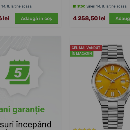
În stoc
i 14. 8. la tine acasă
vineri 14. 8. la tine acasă
 lei
4 258,50 lei
Adaugă in coş
Adaug
CEL MAI VÂNDUT
ÎN MAGAZIN
ani garanție
suri începând