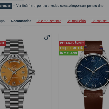
— Verifică filtrul pentru a vedea ce este important pentru tine.
 produse
upă:
Recomandat
Cele mai recente
Cel mai ieftin
Cel mai sc
DUT
CEL MAI VÂNDUT
EDIȚIE LIMITATĂ
ÎN MAGAZIN