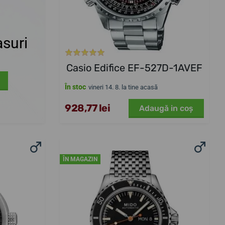
suri
Casio Edifice EF-527D-1AVEF
În stoc
vineri 14. 8. la tine acasă
928,77 lei
Adaugă in coş
ÎN MAGAZIN