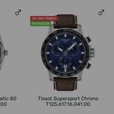
CEL MAI VÂNDUT
ÎN MAGAZIN
atic 80
Tissot Supersport Chrono
.00
T125.617.16.041.00