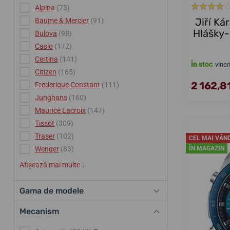
Alpina
(75)
Jiří Ká
Baume & Mercier
(91)
Hlášky-
Bulova
(98)
Casio
(172)
Certina
(141)
În stoc
viner
Citizen
(165)
2 162,81
Frederique Constant
(111)
Junghans
(160)
Maurice Lacroix
(147)
Tissot
(309)
Traser
(102)
CEL MAI VÂN
Wenger
(83)
ÎN MAGAZIN
Afișează mai multe
↓
Gama de modele
Mecanism