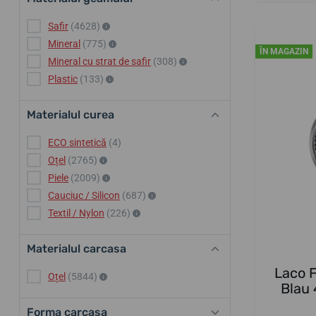
Safir
(4628)
Mineral
(775)
ÎN MAGAZIN
Mineral cu strat de safir
(308)
Plastic
(133)
Materialul curea
ECO sintetică
(4)
Oțel
(2765)
Piele
(2009)
Cauciuc / Silicon
(687)
Textil / Nylon
(226)
Materialul carcasa
Laco F
Oțel
(5844)
Blau 
Forma carcasa