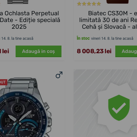
ra Ochlasta Perpetual
Biatec CS30M - e
Date - Ediție specială
limitată 30 de ani R
2025
Cehă și Slovacă - a
În stoc
i 14. 8. la tine acasă
vineri 14. 8. la tine acasă
 lei
8 008,23 lei
Adaugă in coş
Adaug
DUT