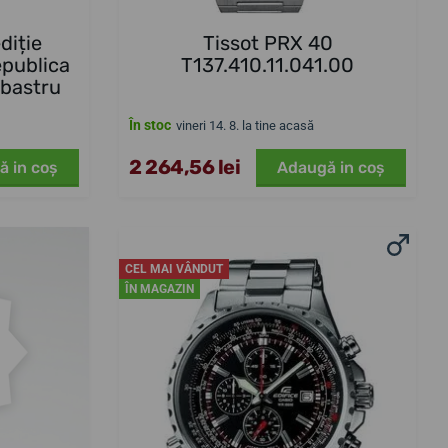
diție
Tissot PRX 40
epublica
T137.410.11.041.00
lbastru
În stoc
vineri 14. 8. la tine acasă
2 264,56 lei
ă in coş
Adaugă in coş
CEL MAI VÂNDUT
ÎN MAGAZIN