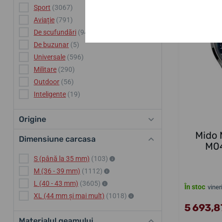
Sport
(3067)
Aviație
(791)
De scufundări
(940)
De buzunar
(5)
Universale
(596)
Militare
(290)
Outdoor
(56)
Inteligente
(19)
Origine
Mido 
Dimensiune carcasa
M04
S (până la 35 mm)
(103)
M (36 - 39 mm)
(1112)
L (40 - 43 mm)
(3605)
În stoc
viner
XL (44 mm și mai mult)
(1018)
5 693,87
Materialul geamului