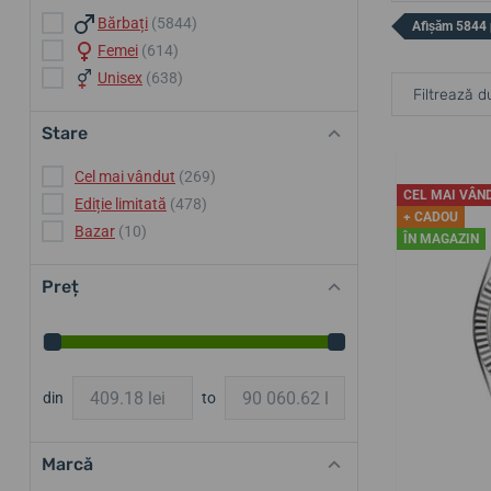
Bărbați
(5844)
Afișăm 5844
Femei
(614)
Unisex
(638)
Filtrează d
Stare
Cel mai vândut
(269)
CEL MAI VÂN
Ediție limitată
(478)
+ CADOU
Bazar
(10)
ÎN MAGAZIN
Preț
din
to
Marcă