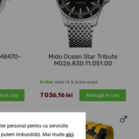
BM8470-
Mido Ocean Star Tribute
M026.830.11.051.00
În stoc
vineri 14. 8. la tine acasă
7 036,16 lei
ă in coş
Adaugă in coş
er personal pentru ca serviciile
CUREA SUPLIMENTARĂ
NOUTATE
 îl putem îmbunătăți. Mai multe
aici
.