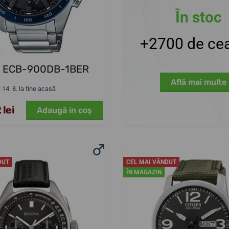
În stoc
+2700 de cea
o ECB-900DB-1BER
Află mai multe
i 14. 8. la tine acasă
 lei
Adaugă in coş
DUT
CEL MAI VÂNDUT
ÎN MAGAZIN