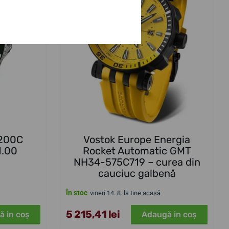
ÎN MAGAZIN
 200C
Vostok Europe Energia
1.00
Rocket Automatic GMT
NH34-575C719 – curea din
cauciuc galbenă
În stoc
vineri 14. 8. la tine acasă
5 215,41 lei
ă in coş
Adaugă in coş