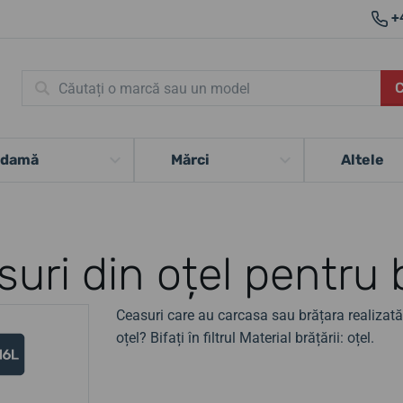
+
 damă
Mărci
Altele
uri din oțel pentru 
Ceasuri care au carcasa sau brățara realizată d
oțel? Bifați în filtrul Material brățării: oțel.