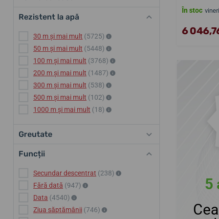
În stoc
viner
Rezistent la apă
6 046,76
30 m și mai mult
(5725)
50 m și mai mult
(5448)
100 m și mai mult
(3768)
200 m și mai mult
(1487)
300 m și mai mult
(538)
500 m și mai mult
(102)
1000 m și mai mult
(18)
Greutate
Funcții
Secundar descentrat
(238)
5 
Fără dată
(947)
Data
(4540)
Cea
Ziua săptămânii
(746)