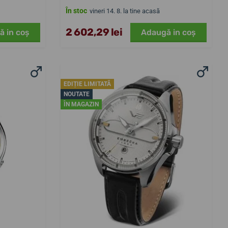
În stoc
vineri 14. 8. la tine acasă
2 602,29 lei
ă in coş
Adaugă in coş
EDIȚIE LIMITATĂ
NOUTATE
ÎN MAGAZIN