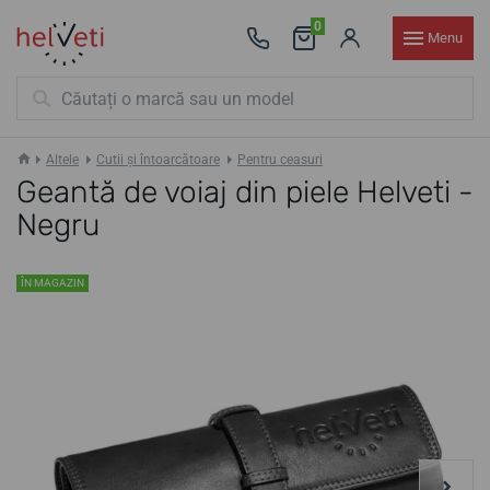
0
Menu
Altele
Cutii și întoarcătoare
Pentru ceasuri
Geantă de voiaj din piele Helveti -
Negru
ÎN MAGAZIN