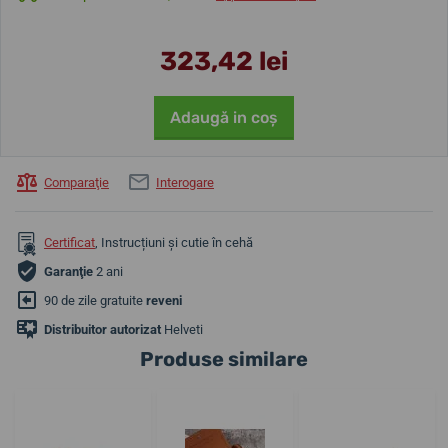
323,42 lei
Adaugă in coş
Comparaţie
Interogare
Certificat
, Instrucțiuni și cutie în cehă
Garanţie
2 ani
90 de zile gratuite
reveni
Distribuitor autorizat
Helveti
Produse similare