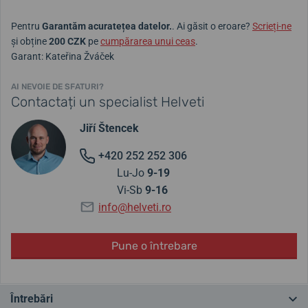
Pentru
Garantăm acuratețea datelor.
. Ai găsit o eroare?
Scrieți-ne
și obține
200 CZK
pe
cumpărarea unui ceas
.
Garant: Kateřina Žváček
AI NEVOIE DE SFATURI?
Contactați un specialist Helveti
Jiří Štencek
+420 252 252 306
Lu-Jo
9-19
Vi-Sb
9-16
info@helveti.ro
Pune o întrebare
Întrebări