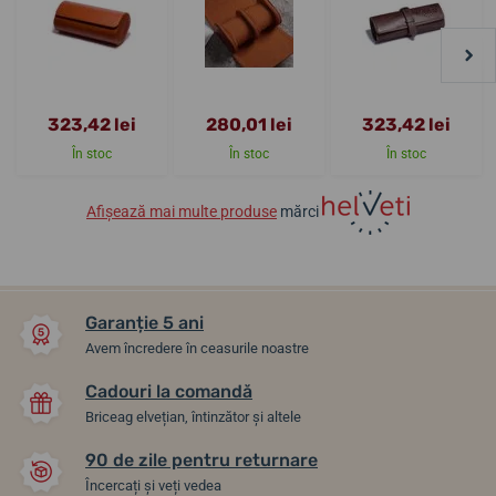
323,42 lei
280,01 lei
323,42 lei
În stoc
În stoc
În stoc
Afișează mai multe produse
mărci
Garanție 5 ani
Avem încredere în ceasurile noastre
Cadouri la comandă
Briceag elvețian, întinzător și altele
90 de zile pentru returnare
Încercați și veți vedea