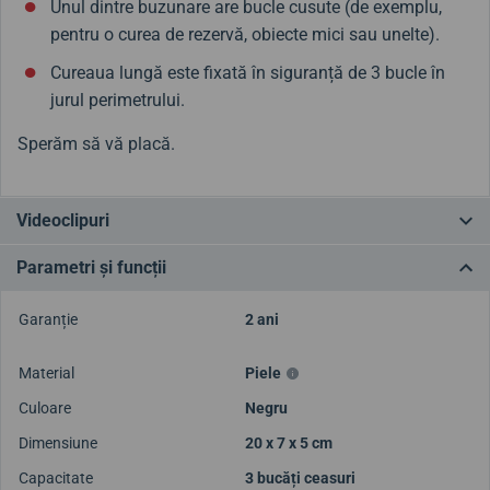
Unul dintre buzunare are bucle cusute (de exemplu,
pentru o curea de rezervă, obiecte mici sau unelte).
Cureaua lungă este fixată în siguranță de 3 bucle în
jurul perimetrului.
Sperăm să vă placă.
Videoclipuri
Parametri și funcții
Garanție
2 ani
Material
Piele
Culoare
Negru
Dimensiune
20 x 7 x 5 cm
Capacitate
3 bucăți ceasuri