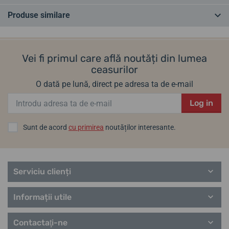
Produse similare
Ai o întrebare? Lasă-ne un comentariu
CEL MAI VÂNDUT
ÎN MAGAZIN
ÎN MAGAZIN
Adăugați o întrebare
Vei fi primul care află noutăți din lumea
ceasurilor
O dată pe lună, direct pe adresa ta de e-mail
Log in
Sunt de acord
cu primirea
noutăților interesante.
Carcasă de călătorie din
Geantă de călătorie din piele
piele Helveti
Helveti (pentru 2 ceasuri)
Serviciu clienți
Informații utile
joi 13. 8. la tine acasă
joi 13. 8. la tine acasă
În stoc
În stoc
323,42 lei
280,01 lei
Contactaţi-ne