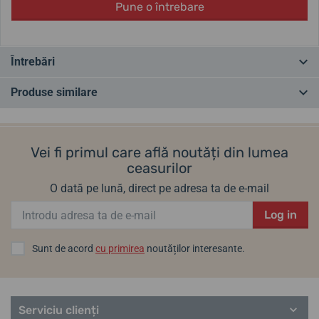
Pune o întrebare
Întrebări
Produse similare
Ai o întrebare? Lasă-ne un comentariu
CEL MAI VÂNDUT
CEL MAI VÂNDUT
ÎN MAGAZIN
ÎN MAGAZIN
Adăugați o întrebare
Vei fi primul care află noutăți din lumea
ceasurilor
O dată pe lună, direct pe adresa ta de e-mail
Log in
Sunt de acord
cu primirea
noutăților interesante.
Carcasă de călătorie din
Carcasă de călătorie pentru
piele Helveti
ceasuri Helveti Donut
Serviciu clienți