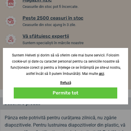
Ceasurile din stoc pot fi încercate.
Peste 2500 ceasuri în stoc
Ceasurile din stoc ajung în 3 zile.
Vă sfătuiesc experții
Suntem specialiști în mărcile noastre
Cont VIP = 10% reducere
Suntem Helveti și dorim să vă oferim cele mai bune servicii. Folosim
Ne răsfățăm clienții fideli
cookie-uri și date cu caracter personal pentru ca serviciile noastre să
funcționeze corect și pentru a înțelege ce se întâmplă pe site-ul nostru,
Transport gratuit
astfel încât să îl putem îmbunătăți. Mai multe
aici
.
La toate produsele de la 1470 lei.
Refuză
Permite tot
Descriere produs
Pânza este potrivită pentru curățarea zilnică, nu zgârie
diapozitivele. Pentru lustruirea diapozitivelor din plastic, vă