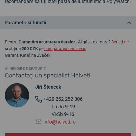
recomandăm să utilizați pasta de lustruit sticlă PolyWatch.
Parametri și funcții
Pentru
Garantăm acuratețea datelor.
. Ai găsit o eroare?
Scrieți-ne
și obține
200 CZK
pe
cumpărarea unui ceas
.
Garant: Kateřina Žváček
AI NEVOIE DE SFATURI?
Contactați un specialist Helveti
Jiří Štencek
+420 252 252 306
Lu-Jo
9-19
Vi-Sb
9-16
info@helveti.ro