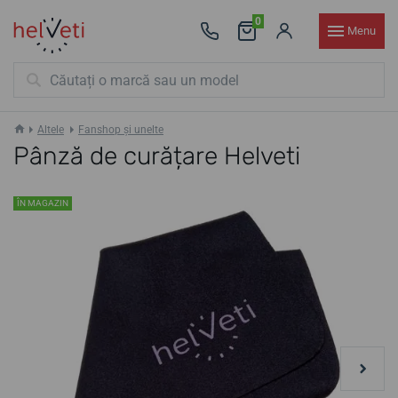
0
Menu
Altele
Fanshop și unelte
Pânză de curățare Helveti
ÎN MAGAZIN