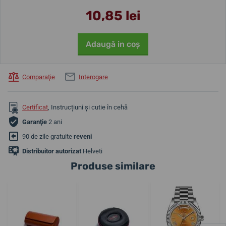
10,85 lei
Adaugă in coş
Comparaţie
Interogare
Certificat
, Instrucțiuni și cutie în cehă
Garanţie
2 ani
90 de zile gratuite
reveni
Distribuitor autorizat
Helveti
Produse similare