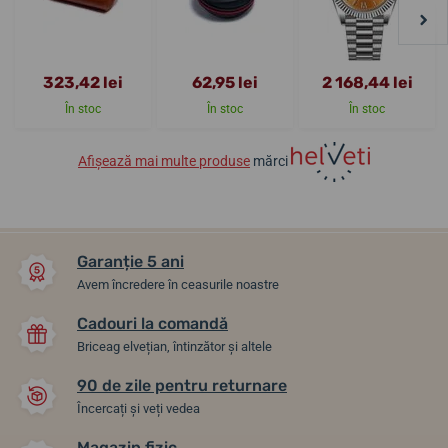
323,42 lei
62,95 lei
2 168,44 lei
În stoc
În stoc
În stoc
Afișează mai multe produse
mărci
Garanție 5 ani
Avem încredere în ceasurile noastre
Cadouri la comandă
Briceag elvețian, întinzător și altele
90 de zile pentru returnare
Încercați și veți vedea
Magazin fizic