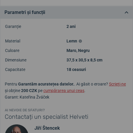
Parametri și funcții
Garanție
2 ani
Material
Lemn
Culoare
Maro
,
Negru
Dimensiune
37,5 x 30,5 x 8,5 cm
Capacitate
18 ceasuri
Pentru
Garantăm acuratețea datelor.
. Ai găsit o eroare?
Scrieți-ne
și obține
200 CZK
pe
cumpărarea unui ceas
.
Garant: Kateřina Žváček
AI NEVOIE DE SFATURI?
Contactați un specialist Helveti
Jiří Štencek