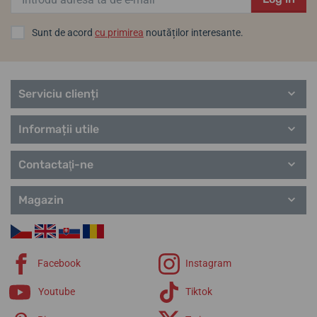
Sunt de acord
cu primirea
noutăților interesante.
Carcasă de călătorie din
Geantă de călătorie din piele
piele Helveti
Helveti (maro închis)
Serviciu clienți
vineri 14. 8. la tine acasă
vineri 14. 8. la tine acasă
În stoc
În stoc
Informații utile
322,58 lei
322,58 lei
Contactaţi-ne
Magazin
Facebook
Instagram
Youtube
Tiktok