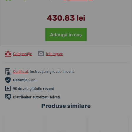
430,83 lei
Adaugă in coş
Comparaţie
Interogare
Certificat
, Instrucțiuni și cutie în cehă
Garanţie
2 ani
90 de zile gratuite
reveni
Distribuitor autorizat
Helveti
Produse similare