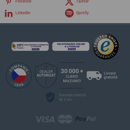
Pinterest
Twitter
Linkedin
Spotify
Garanție extinsă
de 5 ani