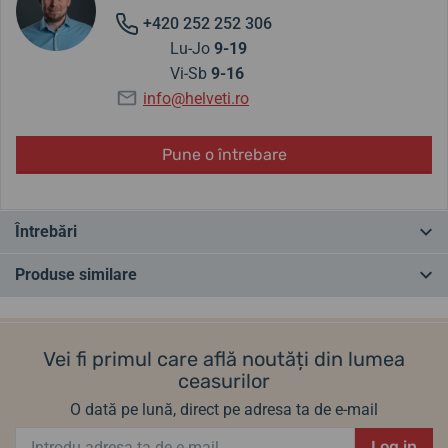
+420 252 252 306
Lu-Jo
9-19
Vi-Sb
9-16
info@helveti.ro
Pune o întrebare
Întrebări
Produse similare
Ai o întrebare? Lasă-ne un comentariu
CEL MAI VÂNDUT
ÎN MAGAZIN
ÎN MAGAZIN
Adăugați o întrebare
Vei fi primul care află noutăți din lumea
ceasurilor
O dată pe lună, direct pe adresa ta de e-mail
Log in