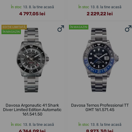
13. 8. la tine acasă
13. 8. la tine acasă
În stoc
În stoc
4 797,05 lei
2 229,22 lei
EDIȚIE LIMITATĂ
ÎN MAGAZIN
ÎN MAGAZIN
Davosa Argonautic 41 Shark
Davosa Ternos Professional TT
Diver Limited Edition Automatic
GMT 161.571.45
161.541.50
13. 8. la tine acasă
13. 8. la tine acasă
În stoc
În stoc
6 744,09 lei
8 973,30 lei