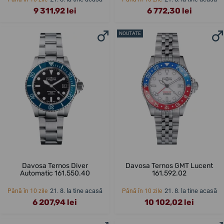
9 311,92 lei
6 772,30 lei
NOUTATE
Davosa Ternos Diver
Davosa Ternos GMT Lucent
Automatic 161.550.40
161.592.02
21. 8. la tine acasă
21. 8. la tine acasă
Până în 10 zile
Până în 10 zile
6 207,94 lei
10 102,02 lei