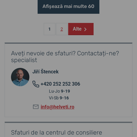
Afișează mai multe 60
Alte
1
2
Aveți nevoie de sfaturi? Contactați-ne?
specialist
Jiří Štencek
+420 252 252 306
Lu-Jo
9-19
Vi-Sb
9-16
info@helveti.ro
Sfaturi de la centrul de consiliere