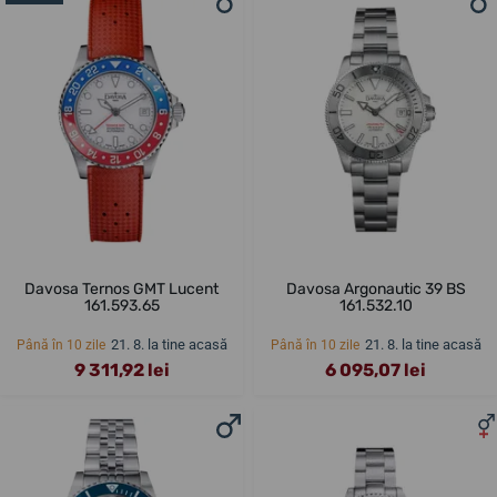
Davosa Ternos GMT Lucent
Davosa Argonautic 39 BS
161.593.65
161.532.10
21. 8. la tine acasă
21. 8. la tine acasă
Până în 10 zile
Până în 10 zile
9 311,92 lei
6 095,07 lei