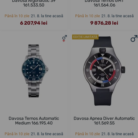
Davosa Argonautic 39
Davosa Ternos GMT
161.533.50
161.564.06
21. 8. la tine acasă
21. 8. la tine acasă
Până în 10 zile
Până în 10 zile
6 207,94 lei
9 876,28 lei
EDIȚIE LIMITATĂ
Davosa Ternos Automatic
Davosa Apnea Diver Automatic
Medium 166.195.40
161.569.55
21. 8. la tine acasă
21. 8. la tine acasă
Până în 10 zile
Până în 10 zile