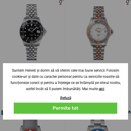
Suntem Helveti și dorim să vă oferim cele mai bune servicii. Folosim
cookie-uri și date cu caracter personal pentru ca serviciile noastre să
Davosa Ternos Automatic
Davosa Ternos Automatic
Medium 166.195.05
Medium 166.196.02
funcționeze corect și pentru a înțelege ce se întâmplă pe site-ul nostru,
astfel încât să îl putem îmbunătăți. Mai multe
aici
.
21. 8. la tine acasă
21. 8. la tine acasă
Până în 10 zile
Până în 10 zile
Refuză
5 615,37 lei
5 925,77 lei
Permite tot
NOUTATE
NOUTATE