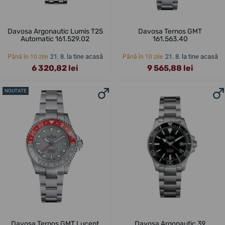
Davosa Argonautic Lumis T25
Davosa Ternos GMT
Automatic 161.529.02
161.563.40
21. 8. la tine acasă
21. 8. la tine acasă
Până în 10 zile
Până în 10 zile
6 320,82 lei
9 565,88 lei
NOUTATE
Davosa Ternos GMT Lucent
Davosa Argonautic 39