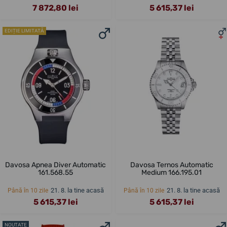
7 872,80 lei
5 615,37 lei
EDIȚIE LIMITATĂ
Davosa Apnea Diver Automatic
Davosa Ternos Automatic
161.568.55
Medium 166.195.01
21. 8. la tine acasă
21. 8. la tine acasă
Până în 10 zile
Până în 10 zile
5 615,37 lei
5 615,37 lei
NOUTATE