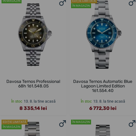
ÎN MAGAZIN
EDIȚIE LIMITATĂ
ÎN MAGAZIN
Davosa Ternos Professional
Davosa Ternos Automatic Blue
68h 161.548.05
Lagoon Limited Edition
161.554.40
13. 8. la tine acasă
13. 8. la tine acasă
În stoc
În stoc
8 335,14 lei
6 772,30 lei
EDIȚIE LIMITATĂ
ÎN MAGAZIN
ÎN MAGAZIN