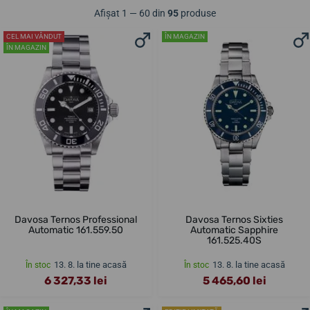
Afișat 1 — 60 din
95
produse
CEL MAI VÂNDUT
ÎN MAGAZIN
ÎN MAGAZIN
Davosa Ternos Professional
Davosa Ternos Sixties
Automatic 161.559.50
Automatic Sapphire
161.525.40S
13. 8. la tine acasă
13. 8. la tine acasă
În stoc
În stoc
6 327,33 lei
5 465,60 lei