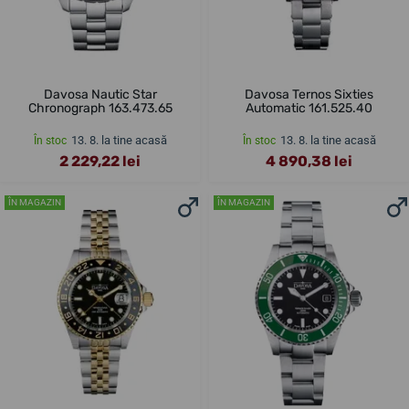
Davosa Nautic Star
Davosa Ternos Sixties
Chronograph 163.473.65
Automatic 161.525.40
13. 8. la tine acasă
13. 8. la tine acasă
În stoc
În stoc
2 229,22 lei
4 890,38 lei
ÎN MAGAZIN
ÎN MAGAZIN