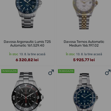
Davosa Argonautic Lumis T25
Davosa Ternos Automatic
Automatic 161.529.40
Medium 166.197.02
13. 8. la tine acasă
13. 8. la tine acasă
În stoc
În stoc
6 320,82 lei
5 925,77 lei
ÎN MAGAZIN
ÎN MAGAZIN