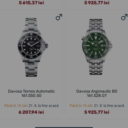
5 615,37 lei
5 925,77 lei
Davosa Ternos Automatic
Davosa Argonautic BG
161.550.50
161.528.07
21. 8. la tine acasă
21. 8. la tine acasă
Până în 10 zile
Până în 10 zile
6 207,94 lei
5 925,77 lei