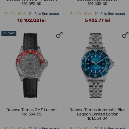
161.592.50
161.532.50
21. 8. la tine acasă
21. 8. la tine acasă
Până în 10 zile
Până în 10 zile
10 102,02 lei
5 925,77 lei
NOUTATE
Davosa Ternos GMT Lucent
Davosa Ternos Automatic Blue
161.594.55
Lagoon Limited Edition
161.554.04
21. 8. la tine acasă
21. 8. la tine acasă
Până în 10 zile
Până în 10 zile