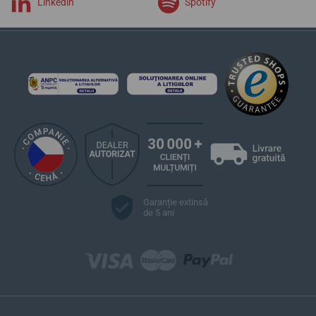
Linkedin
Spotify
Garanție extinsă
de 5 ani