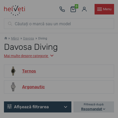
0
Menu
Mărci
Davosa
Diving
Davosa Diving
Mai multe despre categorie
Ternos
Argonautic
Filtrează după:
Afișează filtrarea
Recomandat