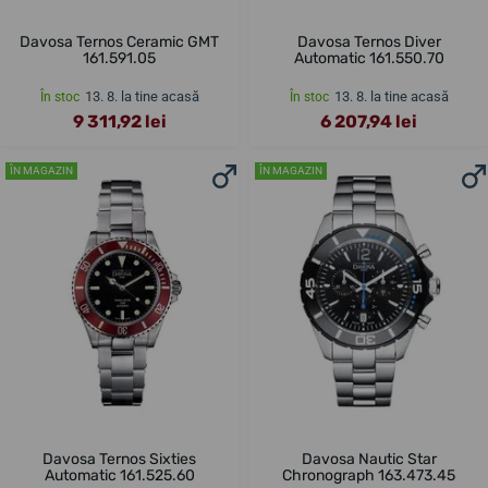
Davosa Ternos Ceramic GMT
Davosa Ternos Diver
161.591.05
Automatic 161.550.70
13. 8. la tine acasă
13. 8. la tine acasă
În stoc
În stoc
9 311,92 lei
6 207,94 lei
ÎN MAGAZIN
ÎN MAGAZIN
Davosa Ternos Sixties
Davosa Nautic Star
Automatic 161.525.60
Chronograph 163.473.45