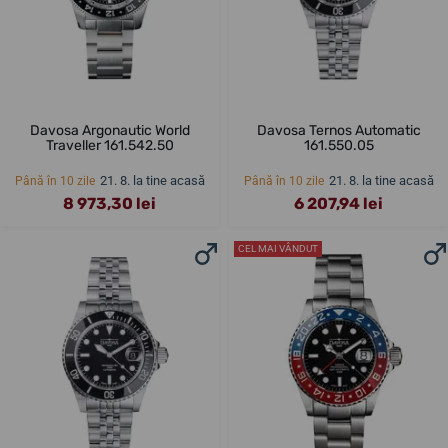
Davosa Argonautic World
Davosa Ternos Automatic
Traveller 161.542.50
161.550.05
21. 8. la tine acasă
21. 8. la tine acasă
Până în 10 zile
Până în 10 zile
8 973,30 lei
6 207,94 lei
CEL MAI VÂNDUT