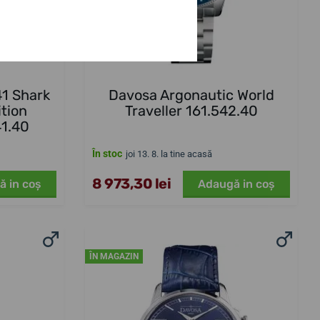
41 Shark
Davosa Argonautic World
ition
Traveller 161.542.40
41.40
În stoc
joi 13. 8. la tine acasă
8 973,30 lei
ă in coş
Adaugă in coş
ÎN MAGAZIN