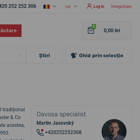
420 252 252 306
Lei
Log in
Înregistrare
0
Căutare
0,00 lei
Ştiri
Ghid
prin selecție
tradițional
Davosa specialist
asler & Co
Martin Jasovský
ate acestea,
+420252252308
1993.