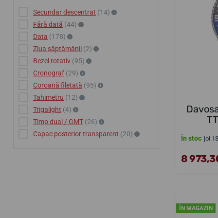
Secundar descentrat
(14)
Fără dată
(44)
Data
(178)
Ziua săptămânii
(2)
Bezel rotativ
(95)
Cronograf
(29)
Coroană filetată
(95)
Tahimetru
(12)
Davosa
Trigalight
(4)
TT
Timp dual / GMT
(26)
Capac posterior transparent
(20)
În stoc
joi 1
8 973,30
ÎN MAGAZIN