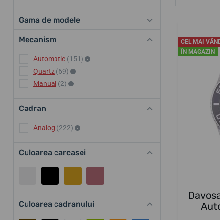
Gama de modele
Mecanism
CEL MAI VÂN
ÎN MAGAZIN
Automatic
(151)
Quartz
(69)
Manual
(2)
Cadran
Analog
(222)
Culoarea carcasei
Davosa
Culoarea cadranului
Aut