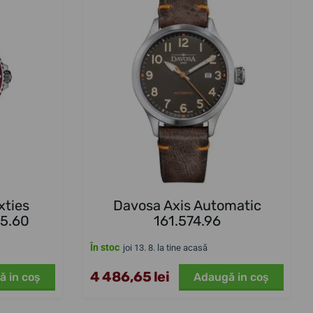
xties
Davosa Axis Automatic
25.60
161.574.96
În stoc
joi 13. 8. la tine acasă
4 486,65 lei
ă in coş
Adaugă in coş