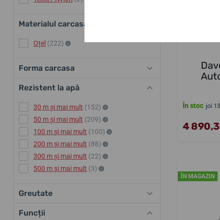
Materialul carcasa
Oțel
(222)
Davo
Forma carcasa
Aut
Rezistent la apă
În stoc
joi 1
30 m și mai mult
(152)
50 m și mai mult
(209)
4 890,38
100 m și mai mult
(100)
200 m și mai mult
(88)
300 m și mai mult
(22)
500 m și mai mult
(3)
ÎN MAGAZIN
Greutate
Funcții