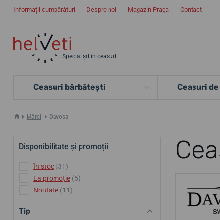
Informații cumpărături
Despre noi
Magazin Praga
Contact
Specialiști în ceasuri
Ceasuri bărbătești
Ceasuri de
Mărci
Davosa
Cea
Disponibilitate și promoții
În stoc
(31)
La promoție
(5)
Noutate
(11)
Tip