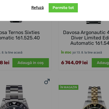
Refuză
Permite tot
sa Ternos Sixties
Davosa Argonautic 
omatic 161.525.40
Diver Limited Ed
Automatic 161.5
În stoc
3. 8. la tine acasă
joi 13. 8. la tine acasă
 lei
6 744,09 lei
Adaugă in coş
Adaug
ÎN MAGAZIN