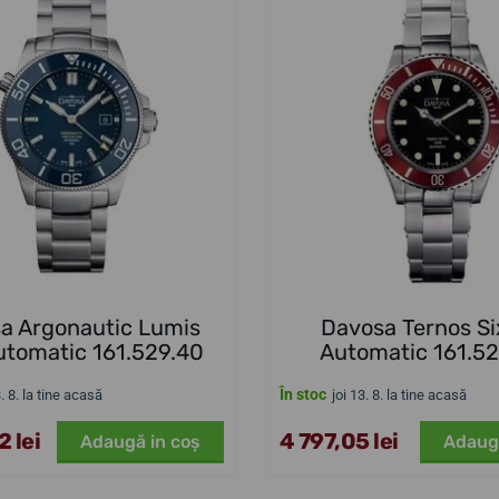
a Argonautic Lumis
Davosa Ternos Si
utomatic 161.529.40
Automatic 161.5
În stoc
3. 8. la tine acasă
joi 13. 8. la tine acasă
 lei
4 797,05 lei
Adaugă in coş
Adaug