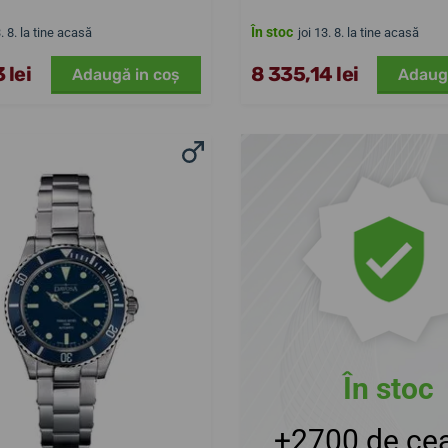
În stoc
3. 8. la tine acasă
joi 13. 8. la tine acasă
 lei
8 335,14 lei
Adaugă in coş
Adaug
În stoc
+2700 de cea