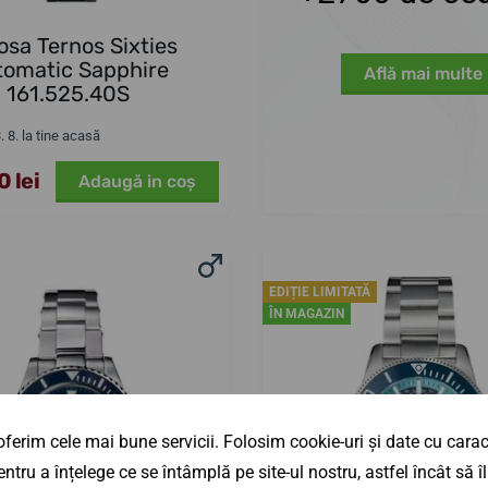
sa Ternos Sixties
tomatic Sapphire
Află mai multe
161.525.40S
3. 8. la tine acasă
 lei
Adaugă in coş
EDIȚIE LIMITATĂ
ÎN MAGAZIN
ferim cele mai bune servicii. Folosim cookie-uri și date cu caract
ntru a înțelege ce se întâmplă pe site-ul nostru, astfel încât să