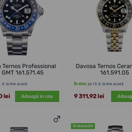
 Ternos Professional
Davosa Ternos Cera
 GMT 161.571.45
161.591.05
În stoc
3. 8. la tine acasă
joi 13. 8. la tine acasă
 lei
9 311,92 lei
Adaugă in coş
Adaug
ÎN MAGAZIN