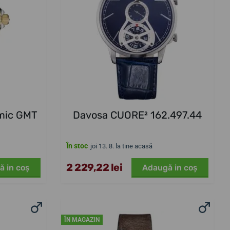
mic GMT
Davosa CUORE² 162.497.44
În stoc
joi 13. 8. la tine acasă
2 229,22 lei
ă in coş
Adaugă in coş
ÎN MAGAZIN