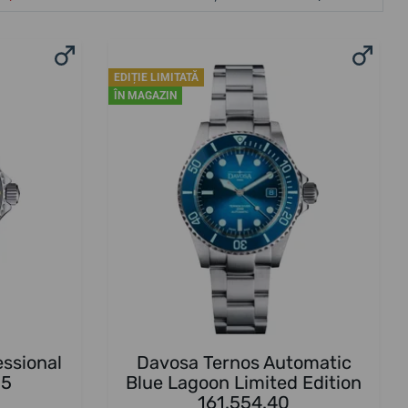
EDIȚIE LIMITATĂ
ÎN MAGAZIN
ssional
Davosa Ternos Automatic
05
Blue Lagoon Limited Edition
161.554.40