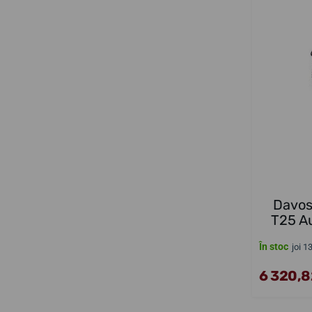
Davos
T25 A
În stoc
joi 1
6 320,82