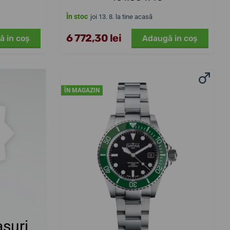
În stoc
joi 13. 8. la tine acasă
6 772,30 lei
ă in coş
Adaugă in coş
ÎN MAGAZIN
suri