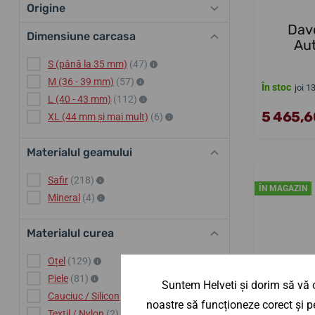
Origine
Davo
Dimensiune carcasa
Au
S (până la 35 mm)
(47)
M (36 - 39 mm)
(57)
În stoc
joi 1
L (40 - 43 mm)
(112)
5 465,60
XL (44 mm și mai mult)
(6)
Materialul geamului
Safir
(218)
ÎN MAGAZIN
Mineral
(4)
Materialul curea
Oțel
(129)
Piele
(81)
Suntem Helveti și dorim să vă o
Cauciuc / Silicon
(10)
noastre să funcționeze corect și pe
Textil / Nylon
(2)