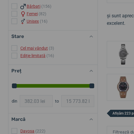
Bărbați
(156)
Femei
(82)
și sunt aprec
Unisex
(16)
excelent.
Stare
Cel mai vândut
(3)
Ediție limitată
(16)
Preț
din
to
Afișăm 223 p
Marcă
Davosa
(222)
Filtrează d