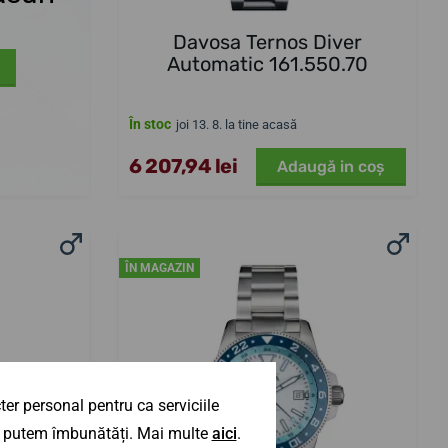
Davosa Ternos Diver
Automatic 161.550.70
În stoc
joi 13. 8. la tine acasă
6 207,94 lei
Adaugă in coş
ÎN MAGAZIN
er personal pentru ca serviciile
 îl putem îmbunătăți. Mai multe
aici
.