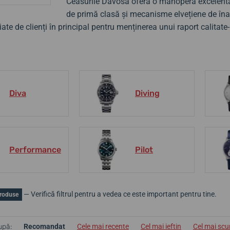
Ceasurile Davosa oferă o manoperă excelentă
de primă clasă și mecanisme elvețiene de înal
iate de clienți în principal pentru menținerea unui raport calitate-
Diva
Diving
Performance
Pilot
— Verifică filtrul pentru a vedea ce este important pentru tine.
roduse
upă:
Recomandat
Cele mai recente
Cel mai ieftin
Cel mai sc