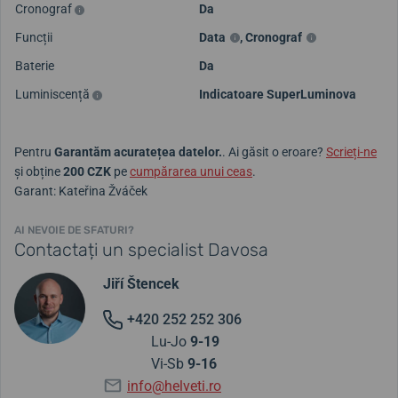
Cronograf
Da
Funcții
Data
,
Cronograf
Baterie
Da
Luminiscență
Indicatoare SuperLuminova
Pentru
Garantăm acuratețea datelor.
. Ai găsit o eroare?
Scrieți-ne
și obține
200 CZK
pe
cumpărarea unui ceas
.
Garant: Kateřina Žváček
AI NEVOIE DE SFATURI?
Contactați un specialist Davosa
Jiří Štencek
+420 252 252 306
Lu-Jo
9-19
Vi-Sb
9-16
info@helveti.ro