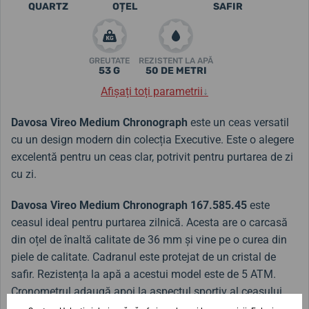
QUARTZ
OȚEL
SAFIR
GREUTATE
REZISTENT LA APĂ
53 G
50 DE METRI
Afișați toți parametrii
↓
Davosa Vireo Medium Chronograph
este un ceas versatil
cu un design modern din colecția Executive. Este o alegere
excelentă pentru un ceas clar, potrivit pentru purtarea de zi
cu zi.
Davosa Vireo Medium Chronograph 167.585.45
este
ceasul ideal pentru purtarea zilnică. Acesta are o carcasă
din oțel de înaltă calitate de 36 mm
și vine pe o curea din
piele de calitate. Cadranul este protejat de un cristal de
safir. Rezistența la apă a acestui model este de 5 ATM.
Cronometrul adaugă apoi la aspectul sportiv al ceasului.