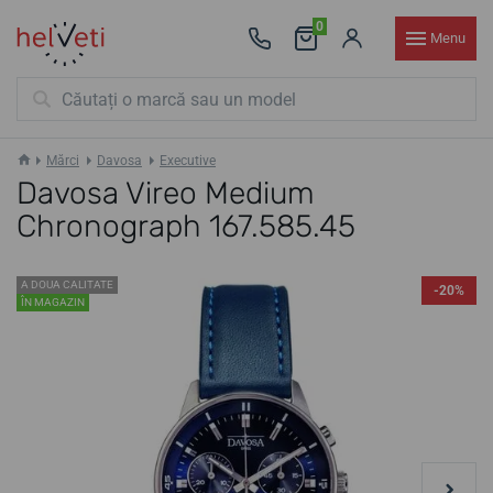
0
Menu
Mărci
Davosa
Executive
Davosa Vireo Medium
Chronograph 167.585.45
A DOUA CALITATE
-20%
ÎN MAGAZIN