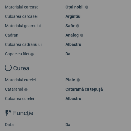
Materialul carcasa
Oțel nobil
Culoarea carcasei
Argintiu
Materialul geamului
Safir
Cadran
Analog
Culoarea cadranului
Albastru
Capac cu filet
Da
Curea
Materialul curelei
Piele
Cataramă
Cataramă cu țepușă
Culoarea curelei
Albastru
Funcţie
Data
Da