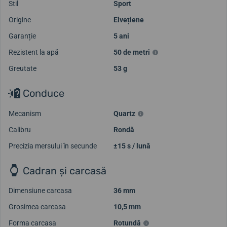
Stil
Sport
Origine
Elvețiene
Garanție
5 ani
Rezistent la apă
50 de metri
Greutate
53 g
Conduce
Mecanism
Quartz
Calibru
Rondă
Precizia mersului în secunde
±15 s / lună
Cadran și carcasă
Dimensiune carcasa
36 mm
Grosimea carcasa
10,5 mm
Forma carcasa
Rotundă