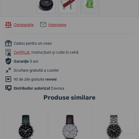
Comparaţie
Interogare
Cadou pentru un ceas
Certificat
, Instrucțiuni și cutie în cehă
Garanţie
5 ani
Scurtare gratuită a curelei
90 de zile gratuite
reveni
Distribuitor autorizat
Davosa
Produse similare