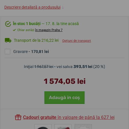
Descriere detaliată a produsului
↓
În stoc 1 bucăți
— 17. 8. la tine acasă
Chiar astăzi
în magazin Praha 7
Transport de la 216,22 lei
Opțiuni de transport
Gravare
- 170,81 lei
Iniţial
1 967,57 lei
• vei salva
393,51 lei
(20 %)
1 574,05 lei
Adaugă in coş
Cadouri gratuite
în valoare de până la 627 lei