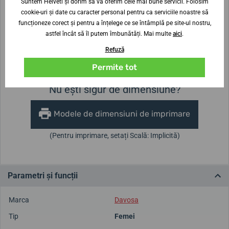
Suntem Helveti și dorim să vă oferim cele mai bune servicii. Folosim
cookie-uri și date cu caracter personal pentru ca serviciile noastre să
funcționeze corect și pentru a înțelege ce se întâmplă pe site-ul nostru,
Lățimea curelei
astfel încât să îl putem îmbunătăți. Mai multe
aici
.
Refuză
Înălțimea carcasei
Diametrul carcasei
10,5 mm
36 mm
Permite tot
Nu ești sigur de dimensiune?
Modele de dimensiuni de imprimare
(Pentru imprimare, setați Scală: Implicită)
Parametri și funcții
Marca
Davosa
Tip
Femei