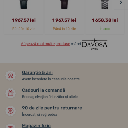
1 967,57 lei
1 967,57 lei
1 658,38 lei
Până în 10 zile
Până în 10 zile
În stoc
Afișează mai multe produse
mărci
Garanție 5 ani
Avem încredere în ceasurile noastre
Cadouri la comandă
Briceag elvețian, întinzător și altele
90 de zile pentru returnare
Încercați și veți vedea
Magazin fizic