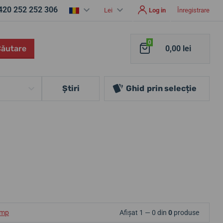
420 252 252 306
Lei
Log in
Înregistrare
0
Căutare
0,00 lei
Ştiri
Ghid
prin selecție
ump
Afișat 1 — 0 din
0
produse