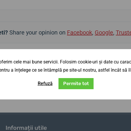
ti?
Share your opinion on
Facebook
,
Google
,
Trust
ferim cele mai bune servicii. Folosim cookie-uri și date cu caract
ntru a înțelege ce se întâmplă pe site-ul nostru, astfel încât să
i din lumea ceasurilor
Refuză
Permite tot
Sunt de 
Informații utile