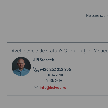
Ne pare rău,
Aveți nevoie de sfaturi? Contactați-ne? speci
Jiří Štencek
+420 252 252 306
Lu-Jo
9-19
Vi-Sb
9-16
info@helveti.ro