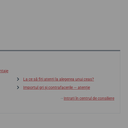
ntaje
La ce să fiți atenți la alegerea unui ceas?
Importul gri și contrafacerile — atenție
Intrați în centrul de consiliere
↓