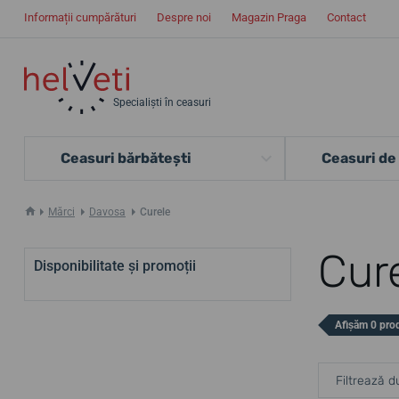
Informații cumpărături
Despre noi
Magazin Praga
Contact
Specialiști în ceasuri
Ceasuri bărbătești
Ceasuri de
Mărci
Davosa
Curele
Cur
Disponibilitate și promoții
Afișăm 0 pro
Filtrează d