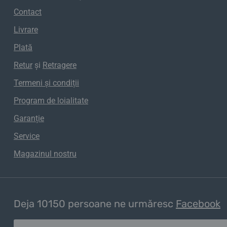
Contact
Livrare
Plată
Retur
și
Retragere
Termeni și condiții
Program de loialitate
Garanție
Service
Magazinul nostru
Deja 10150 persoane ne urmăresc
Facebook