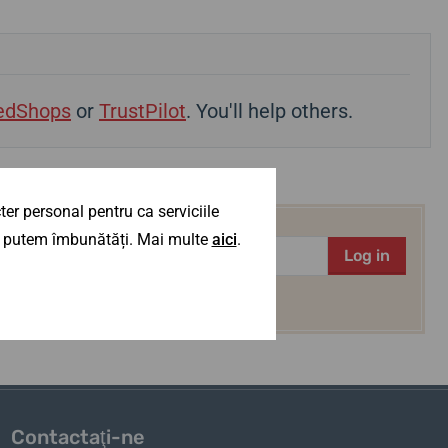
edShops
or
TrustPilot
. You'll help others.
er personal pentru ca serviciile
 îl putem îmbunătăți. Mai multe
aici
.
Log in
acord
cu primirea
noutăților interesante.
Contactaţi-ne