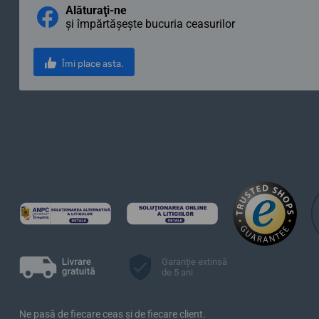
Alăturaţi-ne
și împărtășește bucuria ceasurilor
Îmi place asta.
Garanție extinsă
de 5 ani
Ne pasă de fiecare ceas și de fiecare client.