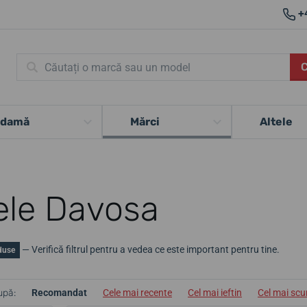
+
 damă
Mărci
Altele
ele Davosa
— Verifică filtrul pentru a vedea ce este important pentru tine.
duse
upă:
Recomandat
Cele mai recente
Cel mai ieftin
Cel mai sc