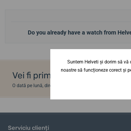
Do you already have a watch from Helve
Suntem Helveti și dorim să vă o
noastre să funcționeze corect și pe
Vei fi primul care află noutăț
O dată pe lună, direct pe adresa ta de e-mail
Serviciu clienți