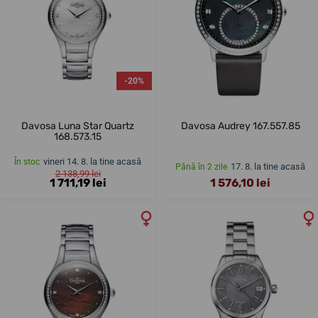
-20%
Davosa Luna Star Quartz
Davosa Audrey 167.557.85
168.573.15
vineri 14. 8. la tine acasă
În stoc
17. 8. la tine acasă
Până în 2 zile
2 138,99 lei
1 711,19 lei
1 576,10 lei