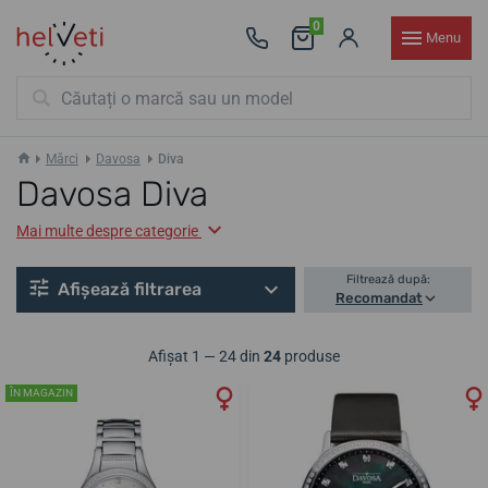
0
Menu
Mărci
Davosa
Diva
Davosa Diva
Mai multe despre categorie
Filtrează după:
Afișează filtrarea
Recomandat
Afișat 1 — 24 din
24
produse
ÎN MAGAZIN