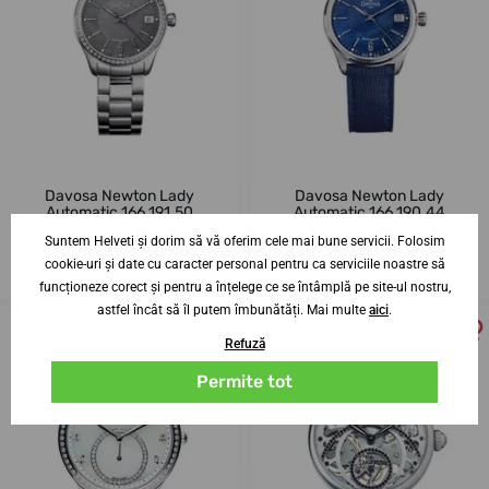
Davosa Newton Lady
Davosa Newton Lady
Automatic 166.191.50
Automatic 166.190.44
Suntem Helveti și dorim să vă oferim cele mai bune servicii. Folosim
26. 8. la tine acasă
26. 8. la tine acasă
Până în 10 zile
Până în 10 zile
cookie-uri și date cu caracter personal pentru ca serviciile noastre să
11 229,70 lei
5 037,89 lei
funcționeze corect și pentru a înțelege ce se întâmplă pe site-ul nostru,
astfel încât să îl putem îmbunătăți. Mai multe
aici
.
Refuză
Permite tot