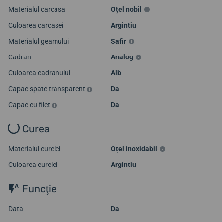
Materialul carcasa
Oțel nobil
Culoarea carcasei
Argintiu
Materialul geamului
Safir
Cadran
Analog
Culoarea cadranului
Alb
Capac spate transparent
Da
Capac cu filet
Da
Curea
Materialul curelei
Oțel inoxidabil
Culoarea curelei
Argintiu
Funcţie
Data
Da