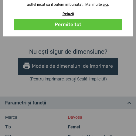
astfel încât să îl putem îmbunătăți. Mai multe
aici
.
Lățimea curelei
Refuză
Permite tot
Înălțimea carcasei
Diametrul carcasei
9 mm
32 mm
Nu ești sigur de dimensiune?
Modele de dimensiuni de imprimare
(Pentru imprimare, setați Scală: Implicită)
Parametri și funcții
Marca
Davosa
Tip
Femei