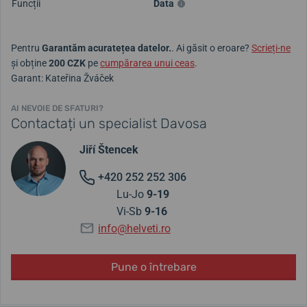
Funcții
Data
Pentru
Garantăm acuratețea datelor.
. Ai găsit o eroare?
Scrieți-ne
și obține
200 CZK
pe
cumpărarea unui ceas
.
Garant: Kateřina Žváček
AI NEVOIE DE SFATURI?
Contactați un specialist Davosa
Jiří Štencek
+420 252 252 306
Lu-Jo
9-19
Vi-Sb
9-16
info@helveti.ro
Pune o întrebare