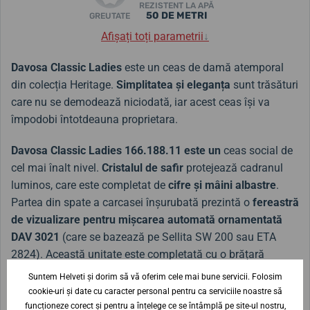
REZISTENT LA APĂ
50 DE METRI
GREUTATE
Afișați toți parametrii
↓
Davosa Classic Ladies
este un ceas de damă atemporal
din colecția Heritage.
Simplitatea și eleganța
sunt trăsături
care nu se demodează niciodată, iar acest ceas își va
împodobi întotdeauna proprietara.
Davosa Classic Ladies 166.188.11 este un
ceas social de
cel mai înalt nivel.
Cristalul de safir
protejează cadranul
luminos, care este completat de
cifre și mâini albastre
.
Partea din spate a carcasei înșurubată prezintă o
fereastră
de vizualizare pentru mișcarea automată ornamentată
DAV 3021
(care se bazează pe Sellita SW 200 sau ETA
2824). Această unitate este completată cu o brățară
elegantă din oțel. Ceasul este rezistent la apă până la
Suntem Helveti și dorim să vă oferim cele mai bune servicii. Folosim
5ATM.
cookie-uri și date cu caracter personal pentru ca serviciile noastre să
funcționeze corect și pentru a înțelege ce se întâmplă pe site-ul nostru,