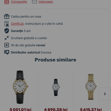
Comparaţie
Interogare
Cadou pentru un ceas
Certificat
, Instrucțiuni și cutie în cehă
Garanţie
5 ani
Scurtare gratuită a curelei
90 de zile gratuite
reveni
Distribuitor autorizat
Davosa
Produse similare
5 051,01 lei
4 890,38 lei
5 615,37 lei