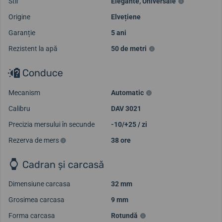
Stil
Elegante
,
Universale
Origine
Elvețiene
Garanție
5 ani
Rezistent la apă
50 de metri
Conduce
Mecanism
Automatic
Calibru
DAV 3021
Precizia mersului în secunde
-10/+25 / zi
Rezerva de mers
38 ore
Cadran și carcasă
Dimensiune carcasa
32 mm
Grosimea carcasa
9 mm
Forma carcasa
Rotundă