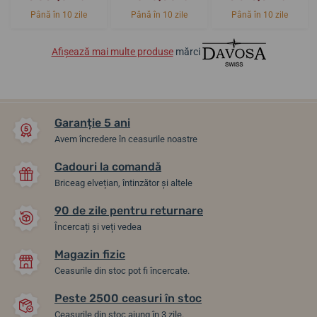
Până în 10 zile
Până în 10 zile
Până în 10 zile
Afișează mai multe produse
mărci
Garanție 5 ani
Avem încredere în ceasurile noastre
Cadouri la comandă
Briceag elvețian, întinzător și altele
90 de zile pentru returnare
Încercați și veți vedea
Magazin fizic
Ceasurile din stoc pot fi încercate.
Peste 2500 ceasuri în stoc
Ceasurile din stoc ajung în 3 zile.