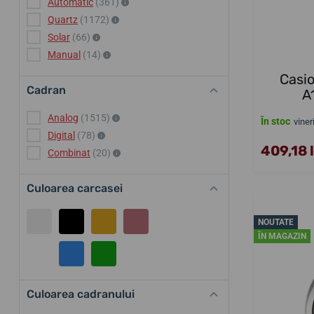
Automatic
(361)
Quartz
(1172)
Solar
(66)
Manual
(14)
Casio
Cadran
A
Analog
(1515)
În stoc
viner
Digital
(78)
409,18 l
Combinat
(20)
Culoarea carcasei
NOUTATE
ÎN MAGAZIN
Culoarea cadranului