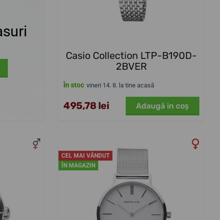
suri
Casio Collection LTP-B190D-
2BVER
În stoc
vineri 14. 8. la tine acasă
495,78 lei
Adaugă in coş
CEL MAI VÂNDUT
ÎN MAGAZIN