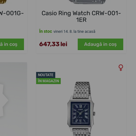
RW-001G-
Casio Ring Watch CRW-001-
1ER
În stoc
vineri 14. 8. la tine acasă
647,33 lei
ă in coş
Adaugă in coş
NOUTATE
ÎN MAGAZIN