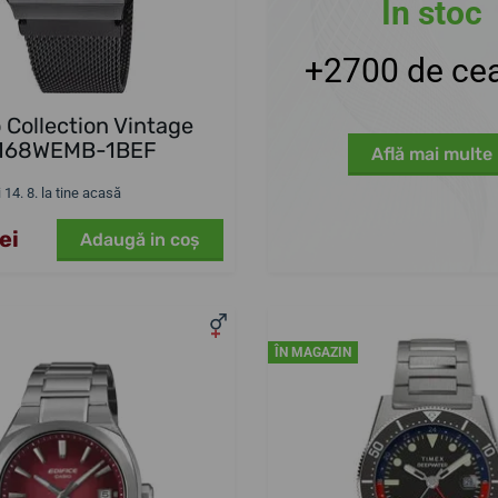
În stoc
+2700 de cea
 Collection Vintage
168WEMB-1BEF
Află mai multe
i 14. 8. la tine acasă
ei
Adaugă in coş
ÎN MAGAZIN