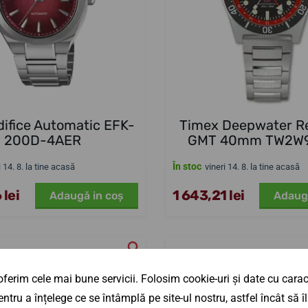
difice Automatic EFK-
Timex Deepwater R
200D-4AER
GMT 40mm TW2W
În stoc
i 14. 8. la tine acasă
vineri 14. 8. la tine acasă
 lei
1 643,21 lei
Adaugă in coş
Adaug
DUT
NOUTATE
ferim cele mai bune servicii. Folosim cookie-uri și date cu caract
ÎN MAGAZIN
ntru a înțelege ce se întâmplă pe site-ul nostru, astfel încât să