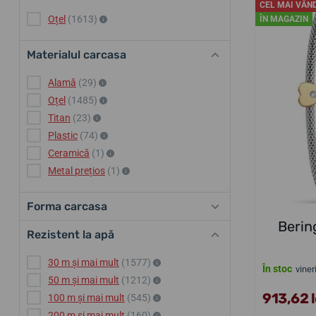
CEL MAI VÂN
Oțel
(1613)
ÎN MAGAZIN
Materialul carcasa
Alamă
(29)
Oțel
(1485)
Titan
(23)
Plastic
(74)
Ceramică
(1)
Metal prețios
(1)
Forma carcasa
Berin
Rezistent la apă
30 m și mai mult
(1577)
În stoc
viner
50 m și mai mult
(1212)
913,62 l
100 m și mai mult
(545)
200 m și mai mult
(160)