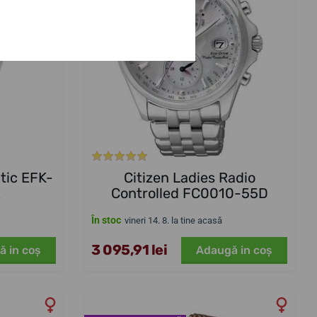
tic EFK-
Citizen Ladies Radio
R
Controlled FC0010-55D
În stoc
vineri 14. 8. la tine acasă
3 095,91 lei
ă in coş
Adaugă in coş