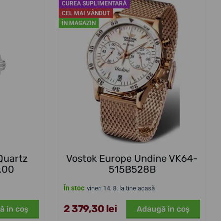
CUREA SUPLIMENTARĂ
CEL MAI VÂNDUT
ÎN MAGAZIN
Quartz
Vostok Europe Undine VK64-
.00
515B528B
În stoc
vineri 14. 8. la tine acasă
2 379,30 lei
ă in coş
Adaugă in coş