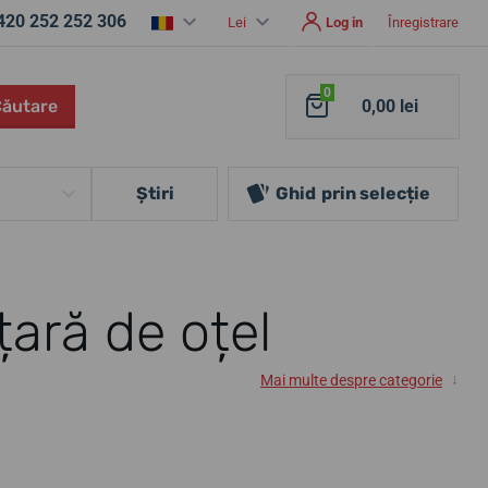
420 252 252 306
Lei
Log in
Înregistrare
0
Căutare
0,00 lei
Ştiri
Ghid
prin selecție
ară de oțel
↓
Mai multe despre categorie