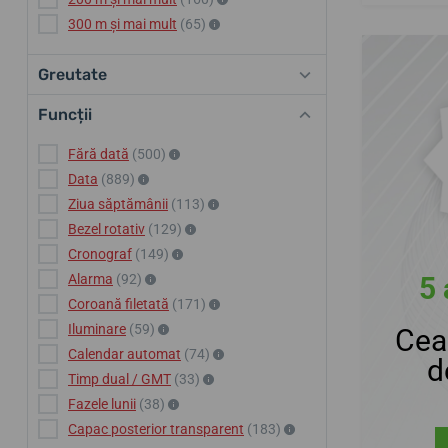
300 m și mai mult
(65)
Greutate
Funcții
Fără dată
(500)
Data
(889)
Ziua săptămânii
(113)
Bezel rotativ
(129)
Cronograf
(149)
Alarma
(92)
5 
Coroană filetată
(171)
Iluminare
(59)
Cea
Calendar automat
(74)
d
Timp dual / GMT
(33)
Fazele lunii
(38)
Capac posterior transparent
(183)