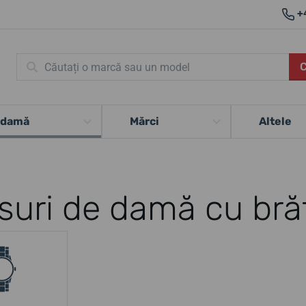
+
 damă
Mărci
Altele
suri de damă cu brăț