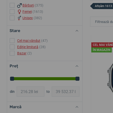
Bărbați
(375)
Afișăm 1613
Femei
(1613)
Unisex
(382)
Filtrează d
Stare
Cel mai vândut
(47)
CEL MAI VÂN
Ediție limitată
(28)
ÎN MAGAZIN
Bazar
(2)
Preț
din
to
Marcă