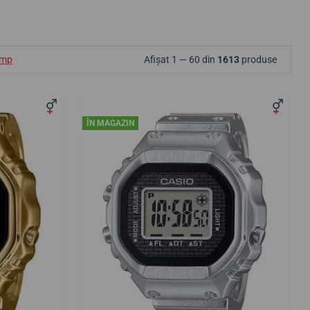
ump
Afișat 1 — 60 din
1613
produse
ÎN MAGAZIN