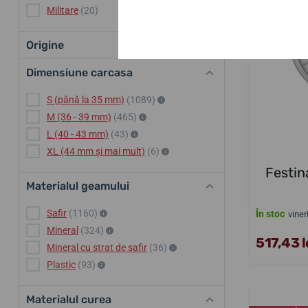
Militare
(20)
Origine
Dimensiune carcasa
S (până la 35 mm)
(1089)
M (36 - 39 mm)
(465)
L (40 - 43 mm)
(43)
XL (44 mm și mai mult)
(6)
Festin
Materialul geamului
Safir
(1160)
În stoc
viner
Mineral
(324)
517,43 l
Mineral cu strat de safir
(36)
Plastic
(93)
Materialul curea