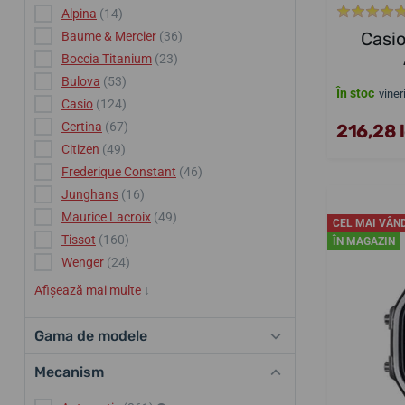
Alpina
(14)
Casio
Baume & Mercier
(36)
Boccia Titanium
(23)
Bulova
(53)
În stoc
viner
Casio
(124)
Certina
(67)
216,28 l
Citizen
(49)
Frederique Constant
(46)
Junghans
(16)
Maurice Lacroix
(49)
CEL MAI VÂN
Tissot
(160)
ÎN MAGAZIN
Wenger
(24)
Afișează mai multe
↓
Gama de modele
Mecanism