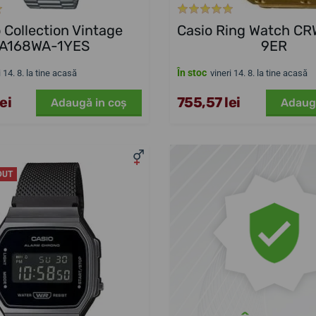
 Collection Vintage
Casio Ring Watch C
A168WA-1YES
9ER
În stoc
i 14. 8. la tine acasă
vineri 14. 8. la tine acasă
ei
755,57 lei
Adaugă in coş
Adaug
DUT