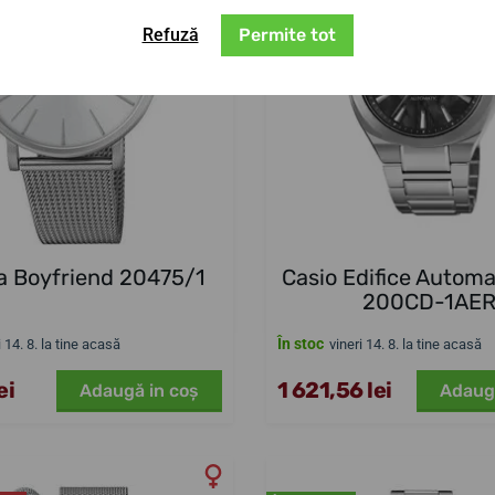
Refuză
Permite tot
a Boyfriend 20475/1
Casio Edifice Automa
200CD-1AE
În stoc
i 14. 8. la tine acasă
vineri 14. 8. la tine acasă
ei
1 621,56 lei
Adaugă in coş
Adaug