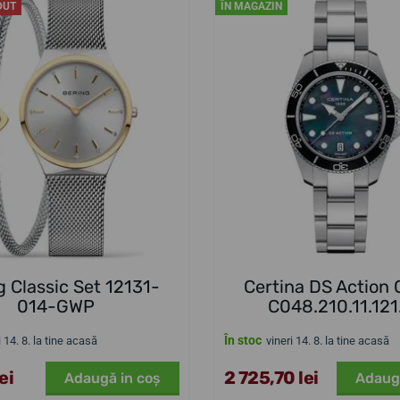
DUT
ÎN MAGAZIN
g Classic Set 12131-
Certina DS Action 
014-GWP
C048.210.11.121
În stoc
i 14. 8. la tine acasă
vineri 14. 8. la tine acasă
ei
2 725,70 lei
Adaugă in coş
Adaug