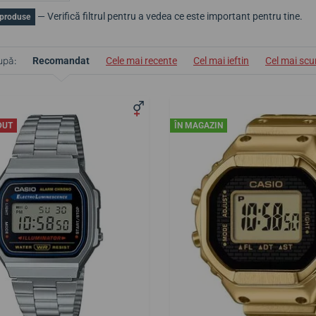
— Verifică filtrul pentru a vedea ce este important pentru tine.
 produse
upă:
Recomandat
Cele mai recente
Cel mai ieftin
Cel mai sc
DUT
ÎN MAGAZIN