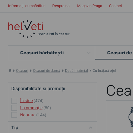
Informații cumpărături
Despre noi
Magazin Praga
Contact
Specialiști în ceasuri
Ceasuri bărbătești
Ceasuri de
Ceasuri
Ceasuri de damă
După material
Cu brățară oțel
Cea
Disponibilitate și promoții
În stoc
(474)
La promoție
(80)
Noutate
(144)
Tip