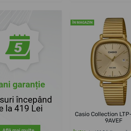
ÎN MAGAZIN
ani garanție
suri începând
e la 419 Lei
Casio Collection LT
9AVEF
Află mai multe