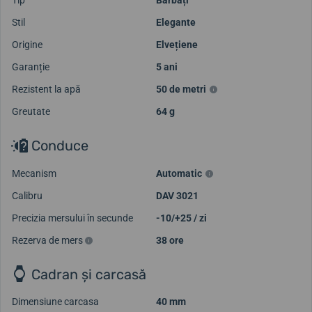
Stil
Elegante
Origine
Elvețiene
Garanție
5 ani
Rezistent la apă
50 de metri
Greutate
64 g
Conduce
Mecanism
Automatic
Calibru
DAV 3021
Precizia mersului în secunde
-10/+25 / zi
Rezerva de mers
38 ore
Cadran și carcasă
Dimensiune carcasa
40 mm