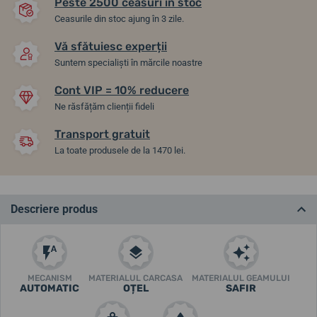
Peste 2500 ceasuri în stoc
Ceasurile din stoc ajung în 3 zile.
Vă sfătuiesc experții
Suntem specialiști în mărcile noastre
Cont VIP = 10% reducere
Ne răsfățăm clienții fideli
Transport gratuit
La toate produsele de la 1470 lei.
Descriere produs
MECANISM
MATERIALUL CARCASA
MATERIALUL GEAMULUI
AUTOMATIC
OȚEL
SAFIR