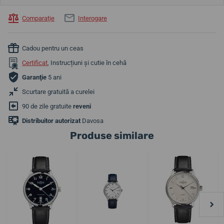
Comparaţie
Interogare
Cadou pentru un ceas
Certificat
, Instrucțiuni și cutie în cehă
Garanţie
5 ani
Scurtare gratuită a curelei
90 de zile gratuite
reveni
Distribuitor autorizat
Davosa
Produse similare