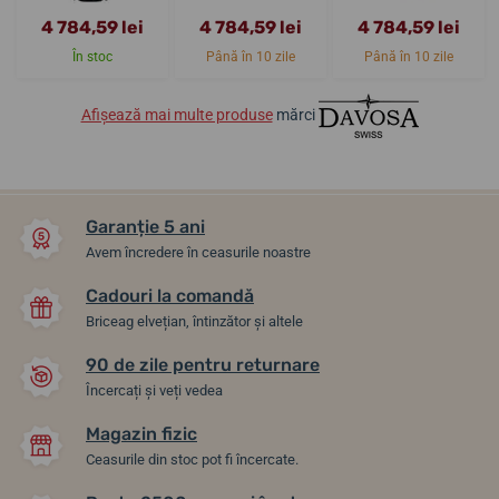
4 784,59 lei
4 784,59 lei
4 784,59 lei
În stoc
Până în 10 zile
Până în 10 zile
Afișează mai multe produse
mărci
Garanție 5 ani
Avem încredere în ceasurile noastre
Cadouri la comandă
Briceag elvețian, întinzător și altele
90 de zile pentru returnare
Încercați și veți vedea
Magazin fizic
Ceasurile din stoc pot fi încercate.