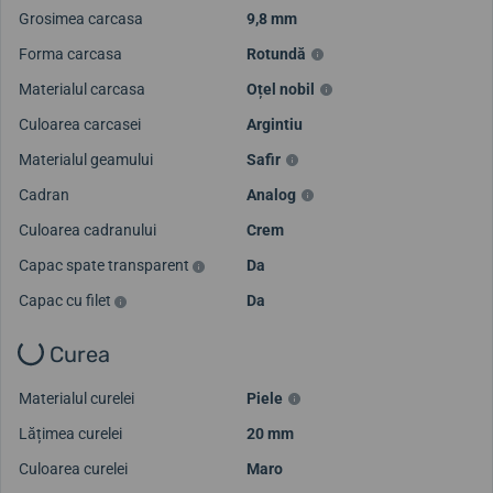
Grosimea carcasa
9,8 mm
Forma carcasa
Rotundă
Materialul carcasa
Oțel nobil
Culoarea carcasei
Argintiu
Materialul geamului
Safir
Cadran
Analog
Culoarea cadranului
Crem
Capac spate transparent
Da
Capac cu filet
Da
Curea
Materialul curelei
Piele
Lățimea curelei
20 mm
Culoarea curelei
Maro