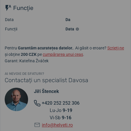
Funcţie
Data
Da
Funcții
Data
Pentru
Garantăm acuratețea datelor.
. Ai găsit o eroare?
Scrieți-ne
și obține
200 CZK
pe
cumpărarea unui ceas
.
Garant: Kateřina Žváček
AI NEVOIE DE SFATURI?
Contactați un specialist Davosa
Jiří Štencek
+420 252 252 306
Lu-Jo
9-19
Vi-Sb
9-16
info@helveti.ro