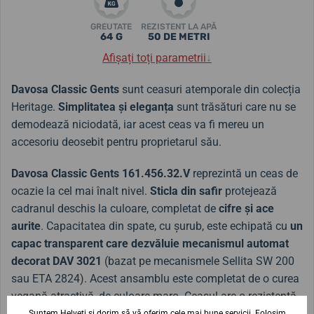
GREUTATE
REZISTENT LA APĂ
64 G
50 DE METRI
Afișați toți parametrii
↓
Davosa Classic Gents
sunt ceasuri atemporale din colecția
Heritage.
Simplitatea și eleganța
sunt trăsături care nu se
demodează niciodată, iar acest ceas va fi mereu un
accesoriu deosebit pentru proprietarul său.
Davosa Classic Gents 161.456.32.V
reprezintă un ceas de
ocazie la cel mai înalt nivel.
Sticla din safir
protejează
cadranul deschis la culoare, completat de
cifre și ace
aurite
. Capacitatea din spate, cu șurub, este echipată cu
un
capac transparent care dezvăluie mecanismul automat
decorat
DAV 3021
(bazat pe mecanismele Sellita SW 200
sau ETA 2824). Acest ansamblu este completat de o curea
vegană atractivă, de culoare maro. Ceasul are o rezistență
la apă de 5 ATM.
Suntem Helveti și dorim să vă oferim cele mai bune servicii. Folosim