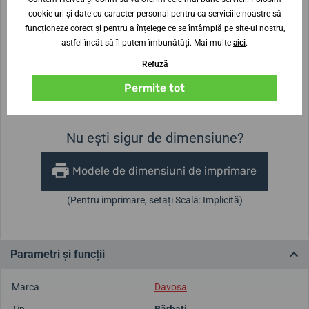
cookie-uri și date cu caracter personal pentru ca serviciile noastre să
funcționeze corect și pentru a înțelege ce se întâmplă pe site-ul nostru,
astfel încât să îl putem îmbunătăți. Mai multe
aici
.
Lățimea curelei
20 mm
Refuză
Permite tot
Înălțimea carcasei
Diametrul carcasei
9,8 mm
40 mm
Nu ești sigur de dimensiune?
Modele de dimensiuni de imprimare
(Pentru imprimare, setați Scală: Implicită)
Parametri și funcții
Marca
Davosa
Tip
Bărbați