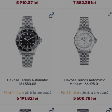
5 910,37 lei
7 852,35 lei
Davosa Ternos Automatic
Davosa Ternos Automatic
161.550.05
Medium 166.195.01
26. 8. la tine acasă
26. 8. la tine acasă
Până în 10 zile
Până în 10 zile
6 191,82 lei
5 600,78 lei