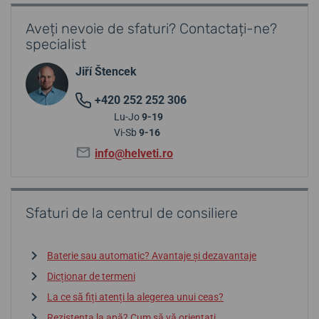
Aveți nevoie de sfaturi? Contactați-ne?
specialist
Jiří Štencek
+420 252 252 306
Lu-Jo
9-19
Vi-Sb
9-16
info@helveti.ro
Sfaturi de la centrul de consiliere
Baterie sau automatic? Avantaje și dezavantaje
Dicționar de termeni
La ce să fiți atenți la alegerea unui ceas?
Rezistența la apă? Cum să vă orientați