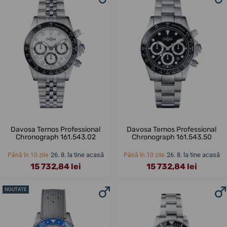
Davosa Ternos Professional
Davosa Ternos Professional
Chronograph 161.543.02
Chronograph 161.543.50
26. 8. la tine acasă
26. 8. la tine acasă
Până în 10 zile
Până în 10 zile
15 732,84 lei
15 732,84 lei
NOUTATE