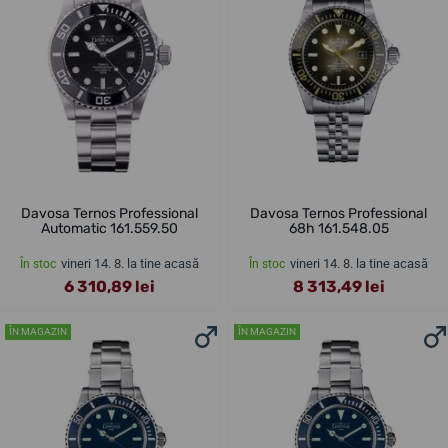
Davosa Ternos Professional
Davosa Ternos Professional
Automatic 161.559.50
68h 161.548.05
vineri 14. 8. la tine acasă
vineri 14. 8. la tine acasă
În stoc
În stoc
6 310,89 lei
8 313,49 lei
ÎN MAGAZIN
ÎN MAGAZIN