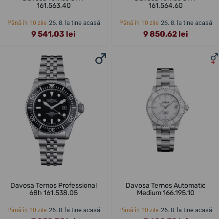
161.563.40
161.564.60
26. 8. la tine acasă
26. 8. la tine acasă
Până în 10 zile
Până în 10 zile
9 541,03 lei
9 850,62 lei
Davosa Ternos Professional
Davosa Ternos Automatic
68h 161.538.05
Medium 166.195.10
26. 8. la tine acasă
26. 8. la tine acasă
Până în 10 zile
Până în 10 zile