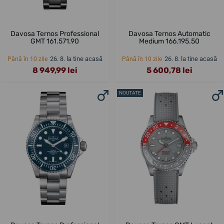
Davosa Ternos Professional
Davosa Ternos Automatic
GMT 161.571.90
Medium 166.195.50
26. 8. la tine acasă
26. 8. la tine acasă
Până în 10 zile
Până în 10 zile
8 949,99 lei
5 600,78 lei
NOUTATE