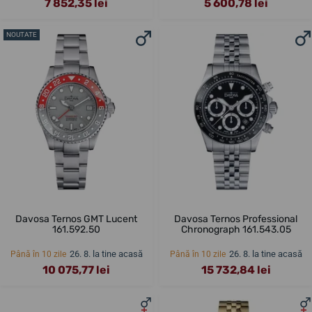
7 852,35 lei
5 600,78 lei
NOUTATE
Davosa Ternos GMT Lucent
Davosa Ternos Professional
161.592.50
Chronograph 161.543.05
26. 8. la tine acasă
26. 8. la tine acasă
Până în 10 zile
Până în 10 zile
10 075,77 lei
15 732,84 lei