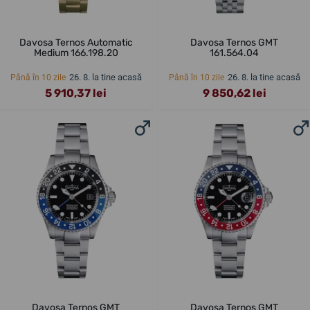
Davosa Ternos Automatic
Davosa Ternos GMT
Medium 166.198.20
161.564.04
26. 8. la tine acasă
26. 8. la tine acasă
Până în 10 zile
Până în 10 zile
5 910,37 lei
9 850,62 lei
Davosa Ternos GMT
Davosa Ternos GMT