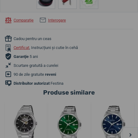
Comparaţie
Interogare
Cadou pentru un ceas
Certificat
, Instrucțiuni și cutie în cehă
Garanţie
5 ani
Scurtare gratuită a curelei
90 de zile gratuite
reveni
Distribuitor autorizat
Festina
Produse similare