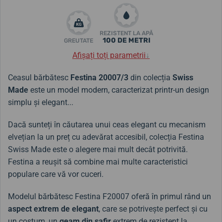
REZISTENT LA APĂ
100 DE METRI
GREUTATE
Afișați toți parametrii
↓
Ceasul bărbătesc
Festina 20007/3
din colecția
Swiss
Made
este un model modern, caracterizat printr-un design
simplu și elegant...
Dacă sunteți în căutarea unui ceas elegant cu mecanism
elvețian la un preț cu adevărat accesibil, colecția Festina
Swiss Made este o alegere mai mult decât potrivită.
Festina a reușit să combine mai multe caracteristici
populare care vă vor cuceri.
Modelul bărbătesc Festina F20007 oferă în primul rând un
aspect extrem de elegant
, care se potrivește perfect și cu
un costum, un
geam din safir
extrem de rezistent la