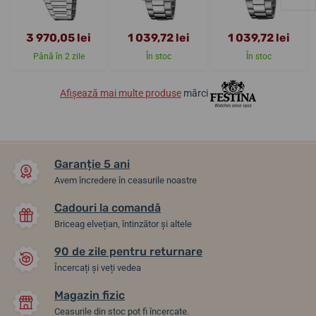
3 970,05 lei
1 039,72 lei
1 039,72 lei
Până în 2 zile
În stoc
În stoc
Afișează mai multe produse
mărci
Garanție 5 ani
Avem încredere în ceasurile noastre
Cadouri la comandă
Briceag elvețian, întinzător și altele
90 de zile pentru returnare
Încercați și veți vedea
Magazin fizic
Ceasurile din stoc pot fi încercate.