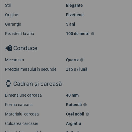
Stil
Elegante
Origine
Elvețiene
Garanție
5 ani
Rezistent la apă
100 de metri
Conduce
Mecanism
Quartz
Precizia mersului în secunde
±15 s / lună
Cadran și carcasă
Dimensiune carcasa
40 mm
Forma carcasa
Rotundă
Materialul carcasa
Oțel nobil
Culoarea carcasei
Argintiu