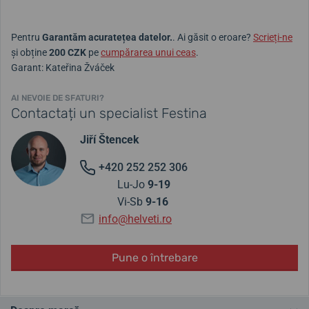
Pentru
Garantăm acuratețea datelor.
. Ai găsit o eroare?
Scrieți-ne
și obține
200 CZK
pe
cumpărarea unui ceas
.
Garant: Kateřina Žváček
AI NEVOIE DE SFATURI?
Contactați un specialist Festina
Jiří Štencek
+420 252 252 306
Lu-Jo
9-19
Vi-Sb
9-16
info@helveti.ro
Pune o întrebare