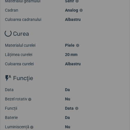
Materialul geamului
Safir
Cadran
Analog
Culoarea cadranului
Albastru
Curea
Materialul curelei
Piele
Lățimea curelei
20 mm
Culoarea curelei
Albastru
Funcţie
Data
Da
Bezel rotativ
Nu
Funcții
Data
Baterie
Da
Luminiscență
Nu