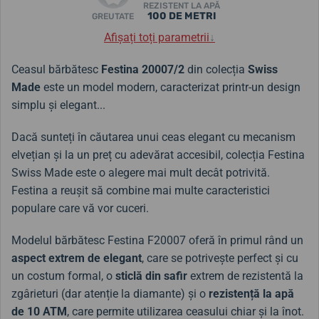
REZISTENT LA APĂ
100 DE METRI
GREUTATE
Afișați toți parametrii
↓
Ceasul bărbătesc
Festina 20007/2
din colecția
Swiss
Made
este un model modern, caracterizat printr-un design
simplu și elegant...
Dacă sunteți în căutarea unui ceas elegant cu mecanism
elvețian și la un preț cu adevărat accesibil, colecția Festina
Swiss Made este o alegere mai mult decât potrivită.
Festina a reușit să combine mai multe caracteristici
populare care vă vor cuceri.
Modelul bărbătesc Festina F20007 oferă în primul rând un
aspect extrem de elegant
, care se potrivește perfect și cu
un costum formal, o
sticlă din safir
extrem de rezistentă la
zgârieturi (dar atenție la diamante) și o
rezistență la apă
de 10 ATM
, care permite utilizarea ceasului chiar și la înot.