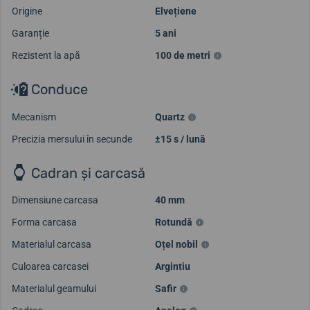
Origine
Elvețiene
Garanție
5 ani
Rezistent la apă
100 de metri
Conduce
Mecanism
Quartz
Precizia mersului în secunde
±15 s / lună
Cadran și carcasă
Dimensiune carcasa
40 mm
Forma carcasa
Rotundă
Materialul carcasa
Oțel nobil
Culoarea carcasei
Argintiu
Materialul geamului
Safir