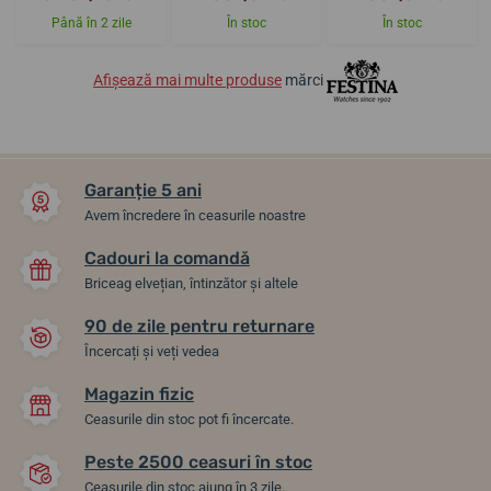
Până în 2 zile
În stoc
În stoc
Afișează mai multe produse
mărci
Garanție 5 ani
Avem încredere în ceasurile noastre
Cadouri la comandă
Briceag elvețian, întinzător și altele
90 de zile pentru returnare
Încercați și veți vedea
Magazin fizic
Ceasurile din stoc pot fi încercate.
Peste 2500 ceasuri în stoc
Ceasurile din stoc ajung în 3 zile.