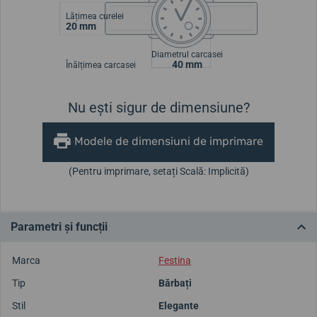
Lățimea curelei
20 mm
Diametrul carcasei
40 mm
Înălțimea carcasei
Nu ești sigur de dimensiune?
Modele de dimensiuni de imprimare
(Pentru imprimare, setați Scală: Implicită)
Parametri și funcții
Marca
Festina
Tip
Bărbați
Stil
Elegante