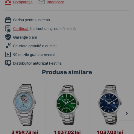
Comparaţie
Interogare
Cadou pentru un ceas
Certificat
, Instrucțiuni și cutie în cehă
Garanţie
5 ani
Scurtare gratuită a curelei
90 de zile gratuite
reveni
Distribuitor autorizat
Festina
Produse similare
3 959,73 lei
1 037,02 lei
1 037,02 lei