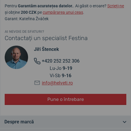
Pentru
Garantăm acuratețea datelor.
. Ai găsit o eroare?
Scrieți-ne
și obține
200 CZK
pe
cumpărarea unui ceas
.
Garant: Kateřina Žváček
AI NEVOIE DE SFATURI?
Contactați un specialist Festina
Jiří Štencek
+420 252 252 306
Lu-Jo
9-19
Vi-Sb
9-16
info@helveti.ro
Pune o întrebare
Despre marcă