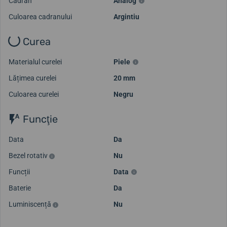
Cadran
Analog
Culoarea cadranului
Argintiu
Curea
Materialul curelei
Piele
Lățimea curelei
20 mm
Culoarea curelei
Negru
Funcţie
Data
Da
Bezel rotativ
Nu
Funcții
Data
Baterie
Da
Luminiscență
Nu