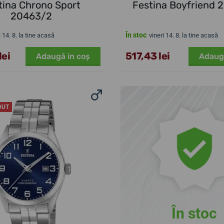
tina Chrono Sport
Festina Boyfriend 
20463/2
În stoc
i 14. 8. la tine acasă
vineri 14. 8. la tine acasă
lei
517,43 lei
Adaugă in coş
Adaug
DUT
În stoc