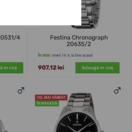
20531/4
Festina Chronograph
20635/2
În stoc
vineri 14. 8. la tine acasă
907,12 lei
ă in coş
Adaugă in coş
CEL MAI VÂNDUT
ÎN MAGAZIN