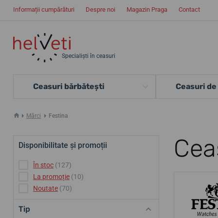
Informații cumpărături
Despre noi
Magazin Praga
Contact
Specialiști în ceasuri
Ceasuri bărbătești
Ceasuri de
Mărci
Festina
Cea
Disponibilitate și promoții
În stoc
(127)
La promoție
(10)
Noutate
(70)
Tip