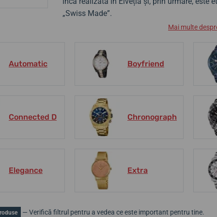
încă realizată în Elveția și, prin urmare, este e
„Swiss Made”.
Mai multe despr
Automatic
Boyfriend
Connected D
Chronograph
Elegance
Extra
— Verifică filtrul pentru a vedea ce este important pentru tine.
roduse