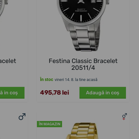
acelet
Festina Classic Bracelet
20511/4
În stoc
vineri 14. 8. la tine acasă
495,78 lei
ă in coş
Adaugă in coş
ÎN MAGAZIN