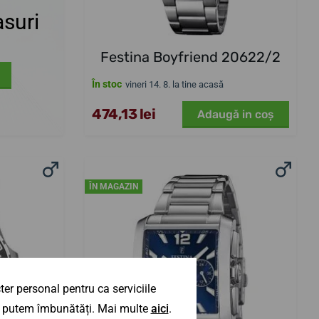
suri
Festina Boyfriend 20622/2
În stoc
vineri 14. 8. la tine acasă
474,13 lei
Adaugă in coş
ÎN MAGAZIN
er personal pentru ca serviciile
 îl putem îmbunătăți. Mai multe
aici
.