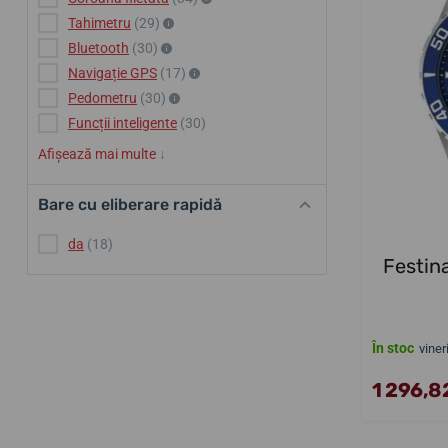
Tahimetru
(29)
Bluetooth
(30)
Navigație GPS
(17)
Pedometru
(30)
Funcții inteligente
(30)
Afișează mai multe
↓
Bare cu eliberare rapidă
da
(18)
Festin
În stoc
viner
1 296,82