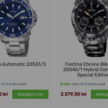
a Automatic 20531/3
Festina Chrono Bik
20545/1 Hybrid Co
Special Editi
În stoc
i 14. 8. la tine acasă
vineri 14. 8. la tine acasă
 lei
2 379,30 lei
Adaugă in coş
Adaug