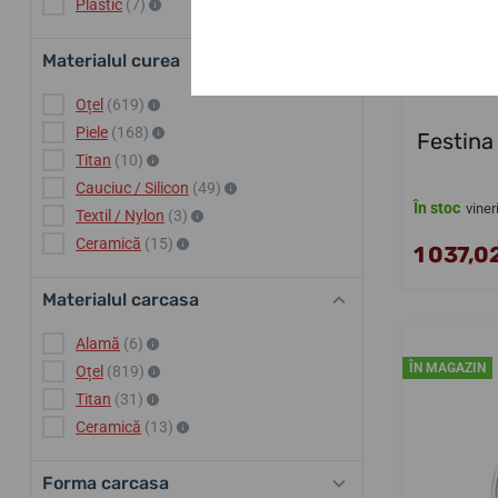
Plastic
(7)
Materialul curea
Oțel
(619)
Piele
(168)
Festina
Titan
(10)
Cauciuc / Silicon
(49)
În stoc
viner
Textil / Nylon
(3)
Ceramică
(15)
1 037,02
Materialul carcasa
Alamă
(6)
ÎN MAGAZIN
Oțel
(819)
Titan
(31)
Ceramică
(13)
Forma carcasa