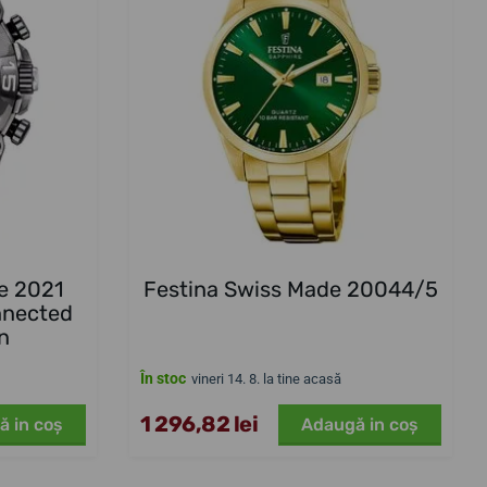
e 2021
Festina Swiss Made 20044/5
nnected
on
În stoc
vineri 14. 8. la tine acasă
1 296,82 lei
ă in coş
Adaugă in coş