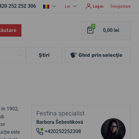
420 252 252 306
Lei
Log in
Înregistrare
0
Căutare
0,00 lei
Ştiri
Ghid
prin selecție
 în 1902,
Festina specialist
sub
Barbora Šebestíková
tor
+420252252308
ucție este