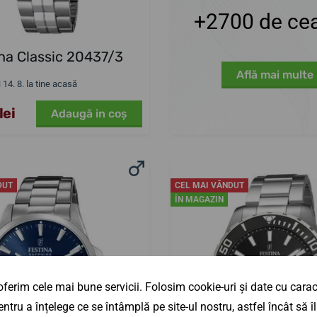
+2700 de cea
na Classic 20437/3
Află mai multe
i 14. 8. la tine acasă
lei
Adaugă in coş
DUT
CEL MAI VÂNDUT
ÎN MAGAZIN
ferim cele mai bune servicii. Folosim cookie-uri și date cu caract
ntru a înțelege ce se întâmplă pe site-ul nostru, astfel încât să