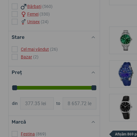
Bărbați
(560)
Femei
(330)
Unisex
(24)
Stare
Cel mai vândut
(26)
Bazar
(2)
Preț
din
to
Marcă
Festina
(869)
Afișăm 869 p