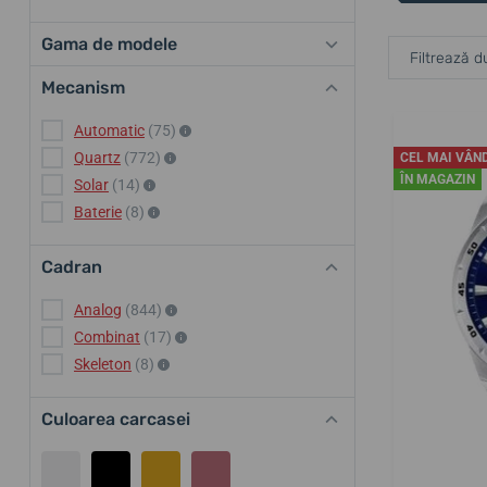
Gama de modele
Filtrează d
Mecanism
Automatic
(75)
Quartz
(772)
CEL MAI VÂN
ÎN MAGAZIN
Solar
(14)
Baterie
(8)
Cadran
Analog
(844)
Combinat
(17)
Skeleton
(8)
Culoarea carcasei