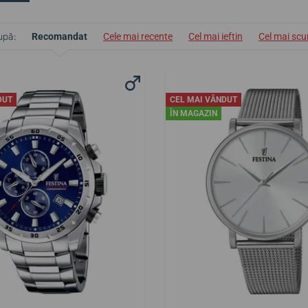
upă:
Recomandat
Cele mai recente
Cel mai ieftin
Cel mai sc
DUT
CEL MAI VÂNDUT
ÎN MAGAZIN