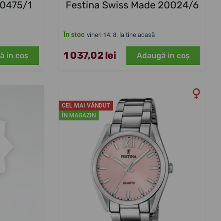
20475/1
Festina Swiss Made 20024/6
În stoc
vineri 14. 8. la tine acasă
1 037,02 lei
ă in coş
Adaugă in coş
CEL MAI VÂNDUT
ÎN MAGAZIN