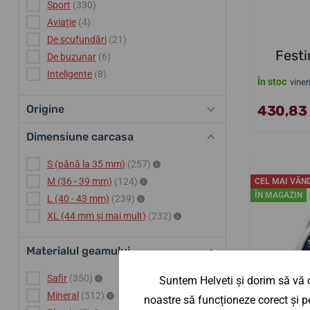
Sport
(330)
Aviație
(4)
De scufundări
(21)
Festi
De buzunar
(6)
Inteligente
(8)
În stoc
viner
430,83 
Origine
Dimensiune carcasa
S (până la 35 mm)
(257)
M (36 - 39 mm)
(124)
CEL MAI VÂN
ÎN MAGAZIN
L (40 - 43 mm)
(239)
XL (44 mm și mai mult)
(232)
Materialul geamului
Safir
(350)
Suntem Helveti și dorim să vă o
Mineral
(512)
noastre să funcționeze corect și pe