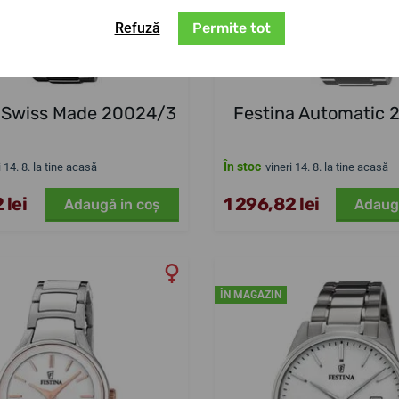
Refuză
Permite tot
 Swiss Made 20024/3
Festina Automatic 
În stoc
i 14. 8. la tine acasă
vineri 14. 8. la tine acasă
 lei
1 296,82 lei
Adaugă in coş
Adaug
ÎN MAGAZIN