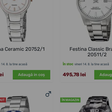
na Ceramic 20752/1
Festina Classic Br
20511/2
În stoc
i 14. 8. la tine acasă
vineri 14. 8. la tine acasă
ei
495,78 lei
Adaugă in coş
Adaug
DUT
ÎN MAGAZIN