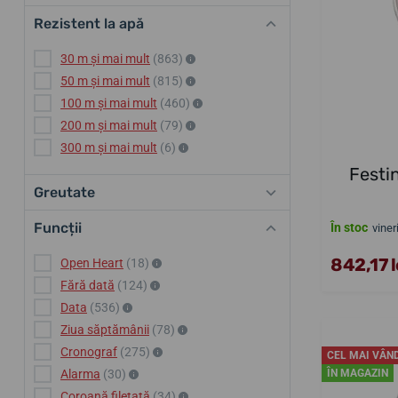
Rezistent la apă
30 m și mai mult
(863)
50 m și mai mult
(815)
100 m și mai mult
(460)
200 m și mai mult
(79)
300 m și mai mult
(6)
Festi
Greutate
Funcții
În stoc
viner
842,17 l
Open Heart
(18)
Fără dată
(124)
Data
(536)
Ziua săptămânii
(78)
Cronograf
(275)
CEL MAI VÂN
Alarma
(30)
ÎN MAGAZIN
Coroană filetată
(34)