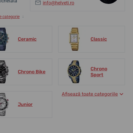
tichetată
info@helveti.ro
↓
e categorie
Ceramic
Classic
Chrono
Chrono Bike
Sport
Afișează toate categoriile
Junior