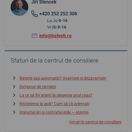
Jiří Štencek
+420 252 252 306
Lu-Jo
9-19
Vi-Sb
9-16
info@helveti.ro
Sfaturi de la centrul de consiliere
Baterie sau automatic? Avantaje și dezavantaje
Dicționar de termeni
La ce să fiți atenți la alegerea unui ceas?
Rezistența la apă? Cum să vă orientați
Importul gri și contrafacerile — atenție
Intrați în centrul de consiliere
↓