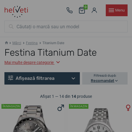
0
Menu
Mărci
Festina
Titanium Date
Festina Titanium Date
Mai multe despre categorie
Filtrează după:
Afișează filtrarea
Recomandat
Afișat 1 — 14 din
14
produse
ÎN MAGAZIN
ÎN MAGAZIN