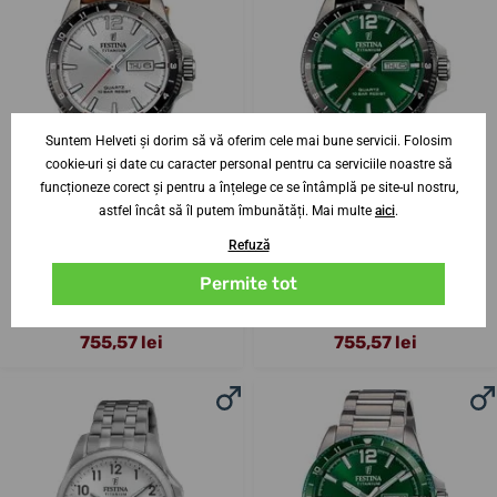
Suntem Helveti și dorim să vă oferim cele mai bune servicii. Folosim
cookie-uri și date cu caracter personal pentru ca serviciile noastre să
funcționeze corect și pentru a înțelege ce se întâmplă pe site-ul nostru,
astfel încât să îl putem îmbunătăți. Mai multe
aici
.
Refuză
Festina Titanium Date 20699/1
Festina Titanium Date 20699/3
Permite tot
Până în 2-3 săptămâni
Până în 2-3 săptămâni
4. 9. la tine acasă
4. 9. la tine acasă
755,57 lei
755,57 lei