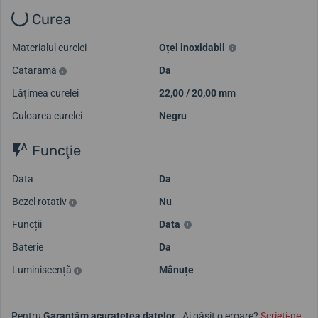
Curea
Materialul curelei
Oțel inoxidabil
Cataramă
Da
Lățimea curelei
22,00 / 20,00 mm
Culoarea curelei
Negru
Funcţie
Data
Da
Bezel rotativ
Nu
Funcții
Data
Baterie
Da
Luminiscență
Mânuțe
Pentru
Garantăm acuratețea datelor.
. Ai găsit o eroare?
Scrieți-ne