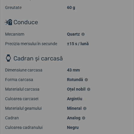
Greutate
60 g
Conduce
Mecanism
Quartz
Precizia mersului în secunde
±15 s / lună
Cadran și carcasă
Dimensiune carcasa
43 mm
Forma carcasa
Rotundă
Materialul carcasa
Oțel nobil
Culoarea carcasei
Argintiu
Materialul geamului
Mineral
Cadran
Analog
Culoarea cadranului
Negru