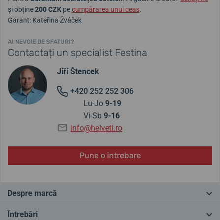
și obține
200 CZK
pe
cumpărarea unui ceas
.
Garant: Kateřina Žváček
AI NEVOIE DE SFATURI?
Contactați un specialist Festina
Jiří Štencek
+420 252 252 306
Lu-Jo
9-19
Vi-Sb
9-16
info@helveti.ro
Pune o întrebare
Despre marcă
Rădăcinile mărcii Festina datează din Elveția, în 1902, unde a fost
Întrebări
fondată marca. Ulterior, a intrat sub stăpânirea spaniolă prin