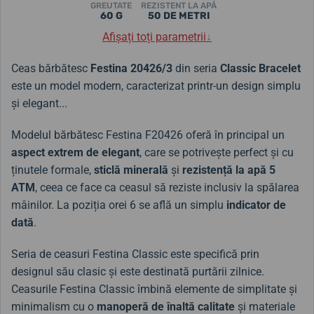
GREUTATE
REZISTENT LA APĂ
60 G
50 DE METRI
Afișați toți parametrii
↓
Ceas bărbătesc
Festina 20426/3
din seria
Classic Bracelet
este un model modern, caracterizat printr-un design simplu
și elegant...
Modelul bărbătesc Festina F20426 oferă în principal un
aspect extrem de elegant
, care se potrivește perfect și cu
ținutele formale,
sticlă minerală
și
rezistență la apă 5
ATM
, ceea ce face ca ceasul să reziste inclusiv la spălarea
mâinilor. La poziția orei 6 se află un simplu
indicator de
dată
.
Seria de ceasuri Festina Classic este specifică prin
designul său clasic și este destinată purtării zilnice.
Ceasurile Festina Classic îmbină elemente de simplitate și
minimalism cu o
manoperă de înaltă calitate
și materiale