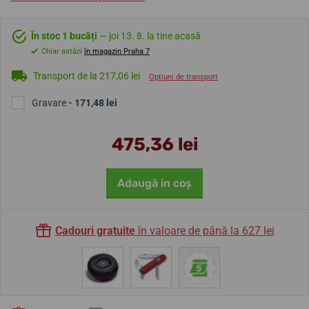
În stoc 1 bucăți
— joi 13. 8. la tine acasă
Chiar astăzi
în magazin Praha 7
Transport de la 217,06 lei
Opțiuni de transport
Gravare
- 171,48 lei
475,36 lei
Adaugă in coş
Cadouri gratuite
în valoare de până la 627 lei