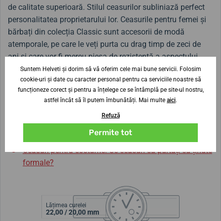
de calitate superioară. Stilul ceasurilor subliniază perfect
personalitatea proprietarului lor. Ceasurile pentru femei și
bărbați din colecția Classic sunt accesorii de modă
atemporale, pe care le veți purta cu drag timp de zeci de
ani și care vor fi mereu piesa de rezistență a aspectului
dumneavoastră.
Suntem Helveti și dorim să vă oferim cele mai bune servicii. Folosim
cookie-uri și date cu caracter personal pentru ca serviciile noastre să
funcționeze corect și pentru a înțelege ce se întâmplă pe site-ul nostru,
Modelul
Festina Classic Bracelet 20426/3
este cunoscut și
astfel încât să îl putem îmbunătăți. Mai multe
aici
.
sub denumirea de
Festina F20426/3
.
Refuză
Recenzii și teste:
Permite tot
Ceasuri pentru costume: Ce ceasuri să purtați cu ținute
formale?
Lățimea curelei
22,00 / 20,00 mm