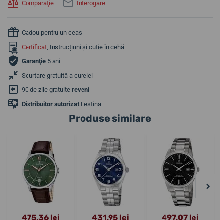
Comparaţie
Interogare
Cadou pentru un ceas
Certificat
, Instrucțiuni și cutie în cehă
Garanţie
5 ani
Scurtare gratuită a curelei
90 de zile gratuite
reveni
Distribuitor autorizat
Festina
Produse similare
475,36 lei
431,95 lei
497,07 lei