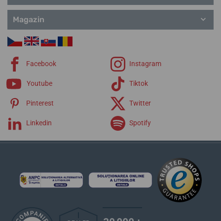
Ceramic
Classic
Magazin
Connected D
Chronograph
Chrono Bike
Chrono Sport
Facebook
Instagram
Elegance
Extra
Youtube
Tiktok
Pinterest
Twitter
Linkedin
Spotify