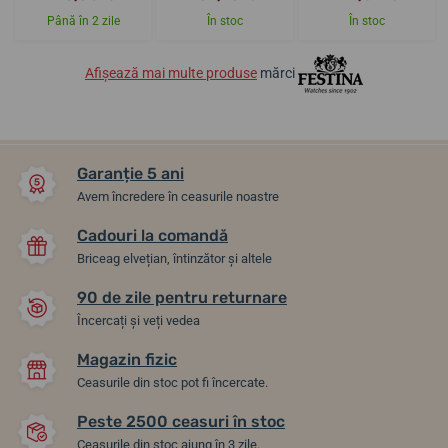
Până în 2 zile
În stoc
În stoc
Afișează mai multe produse
mărci
Garanție 5 ani
Avem încredere în ceasurile noastre
Cadouri la comandă
Briceag elvețian, întinzător și altele
90 de zile pentru returnare
Încercați și veți vedea
Magazin fizic
Ceasurile din stoc pot fi încercate.
Peste 2500 ceasuri în stoc
Ceasurile din stoc ajung în 3 zile.