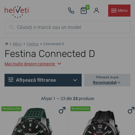
0
Menu
Mărci
Festina
Connected D
Festina Connected D
Mai multe despre categorie
Filtrează după:
Afișează filtrarea
Recomandat
Afișat 1 — 23 din
23
produse
ÎN MAGAZIN
ÎN MAGAZIN