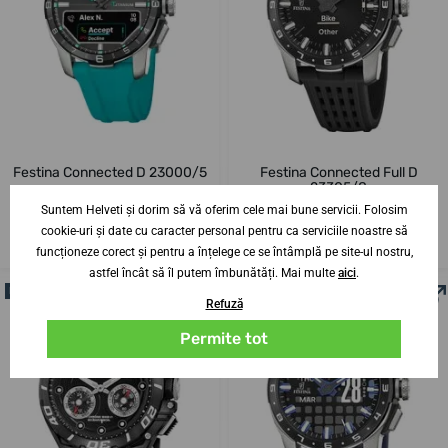
Festina Connected D 23000/5
Festina Connected Full D
23305/8
Suntem Helveti și dorim să vă oferim cele mai bune servicii. Folosim
17. 8. la tine acasă
17. 8. la tine acasă
Până în 2 zile
Până în 2 zile
cookie-uri și date cu caracter personal pentru ca serviciile noastre să
2 819,62 lei
3 253,74 lei
funcționeze corect și pentru a înțelege ce se întâmplă pe site-ul nostru,
astfel încât să îl putem îmbunătăți. Mai multe
aici
.
NOUTATE
Refuză
Permite tot