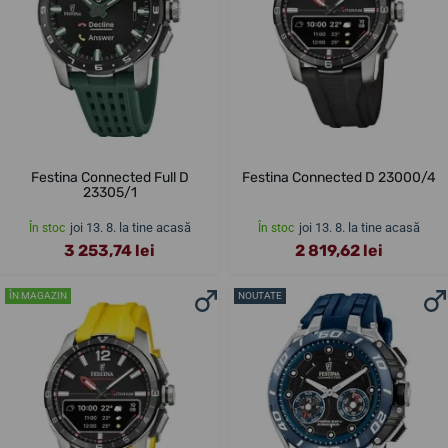
Festina Connected Full D
Festina Connected D 23000/4
23305/1
joi 13. 8. la tine acasă
joi 13. 8. la tine acasă
În stoc
În stoc
3 253,74 lei
2 819,62 lei
ÎN MAGAZIN
NOUTATE