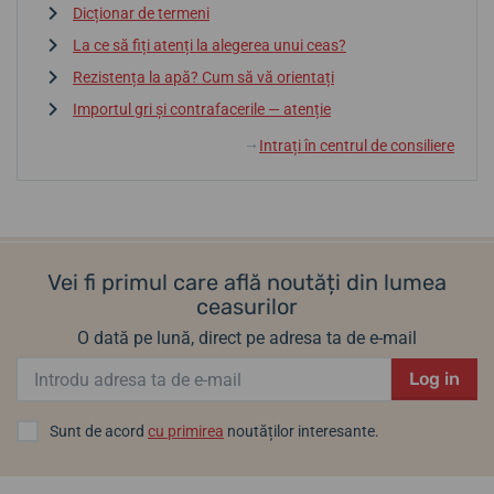
Dicționar de termeni
La ce să fiți atenți la alegerea unui ceas?
Rezistența la apă? Cum să vă orientați
Importul gri și contrafacerile — atenție
Intrați în centrul de consiliere
↓
Vei fi primul care află noutăți din lumea
ceasurilor
O dată pe lună, direct pe adresa ta de e-mail
Log in
Sunt de acord
cu primirea
noutăților interesante.