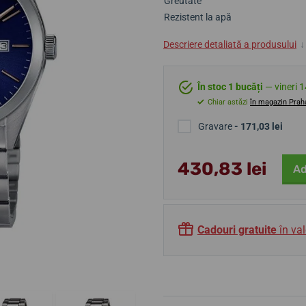
Greutate
Rezistent la apă
Descriere detaliată a produsului
↓
În stoc 1 bucăți
— vineri 1
Chiar astăzi
în magazin Prah
Gravare
- 171,03 lei
430,83 lei
Ad
Cadouri gratuite
în val