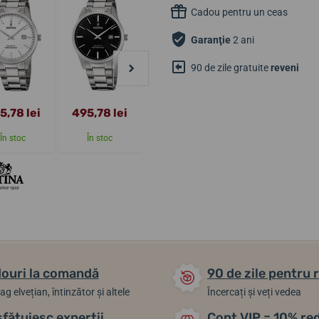
Cadou pentru un ceas
Garanţie
2 ani
90 de zile gratuite
reveni
5,78 lei
495,78 lei
474,13 lei
430,83 lei
În stoc
În stoc
În stoc
În stoc
ouri la comandă
90 de zile pentru 
ag elvețian, întinzător și altele
Încercați și veți vedea
sfătuiesc experții
Cont VIP = 10% re