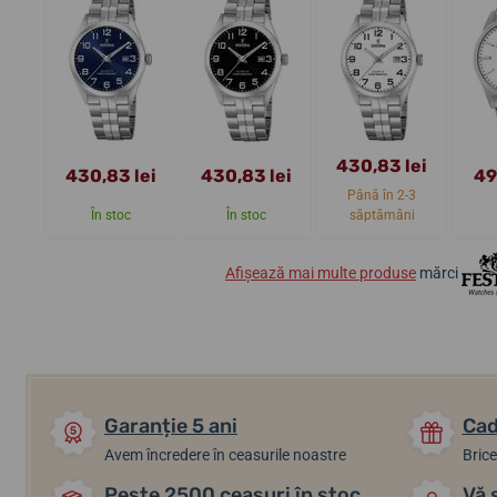
430,83 lei
430,83 lei
430,83 lei
49
Până în 2-3
În stoc
În stoc
săptămâni
Afișează mai multe produse
mărci
Garanție 5 ani
Cad
Avem încredere în ceasurile noastre
Brice
Peste 2500 ceasuri în stoc
Vă 