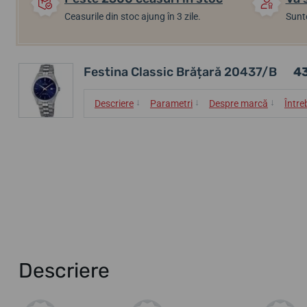
Ceasurile din stoc ajung în 3 zile.
Sunte
Festina Classic Brățară 20437/B
43
↓
↓
↓
Descriere
Parametri
Despre marcă
Între
Descriere