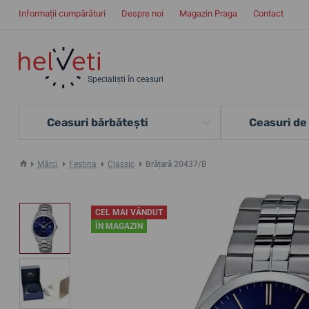
Informații cumpărături
Despre noi
Magazin Praga
Contact
Specialiști în ceasuri
Ceasuri bărbătești
Ceasuri de
Mărci
Festina
Classic
Brățară 20437/B
CEL MAI VÂNDUT
ÎN MAGAZIN