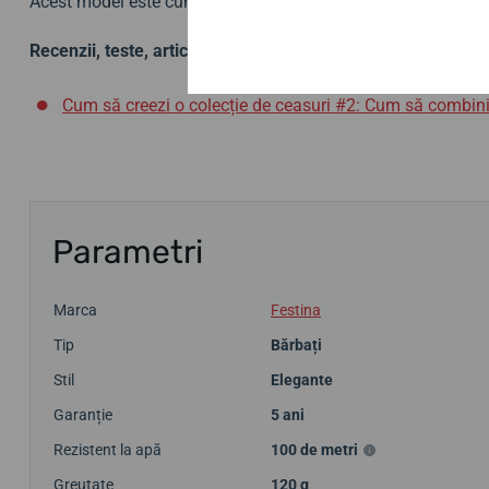
Acest model este cunoscut și sub denumirea de
Festina F2
Recenzii, teste, articole:
Cum să creezi o colecție de ceasuri #2: Cum să combin
Parametri
Marca
Festina
Tip
Bărbați
Stil
Elegante
Garanție
5 ani
Rezistent la apă
100 de metri
Greutate
120 g