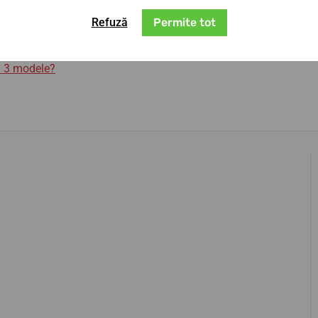
0437/B
.
Refuză
Permite tot
i 3 modele?