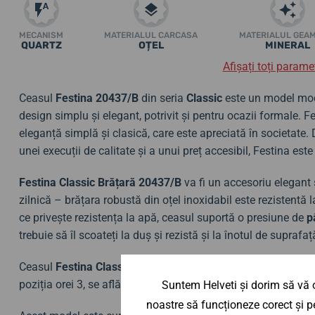
MECANISM
MATERIALUL CARCASA
MATERIALUL GEA
QUARTZ
OȚEL
MINERAL
Afișați toți paramet
Ceasul
Festina 20437/B
din seria
Classic
este un model mode
design simplu și elegant, potrivit și pentru ocazii formale. Fe
eleganță simplă și clasică, care este apreciată în societate.
unei execuții de calitate și a unui preț accesibil, Festina est
Festina Classic Brățară 20437/B
va fi un accesoriu elegant ș
zilnică – brățara robustă din oțel inoxidabil este rezistentă la 
ce privește rezistența la apă, ceasul suportă o presiune de
p
trebuie să îl scoateți la duș și rezistă și la înotul de suprafaț
Ceasul
Festina Classic 20437/B
este realizat complet din oțe
poziția orei 3, se află un simplu
indicator de dată
.
Suntem Helveti și dorim să vă o
noastre să funcționeze corect și pe