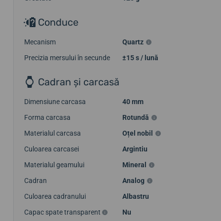
Conduce
Mecanism
Quartz
Precizia mersului în secunde
±15 s / lună
Cadran și carcasă
Dimensiune carcasa
40 mm
Forma carcasa
Rotundă
Materialul carcasa
Oțel nobil
Culoarea carcasei
Argintiu
Materialul geamului
Mineral
Cadran
Analog
Culoarea cadranului
Albastru
Capac spate transparent
Nu