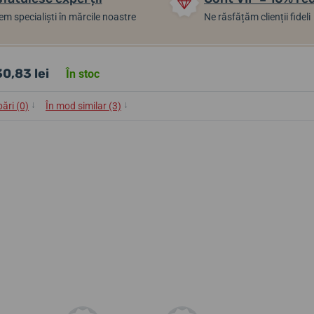
m specialiști în mărcile noastre
Ne răsfățăm clienții fideli
0,83 lei
În stoc
↓
↓
bări (0)
În mod similar (3)