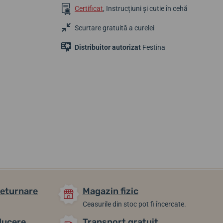
Certificat
, Instrucțiuni și cutie în cehă
Scurtare gratuită a curelei
Distribuitor autorizat
Festina
495,78 lei
517,43 lei
604,03 lei
În stoc
În stoc
În stoc
returnare
Magazin fizic
Ceasurile din stoc pot fi încercate.
ducere
Transport gratuit