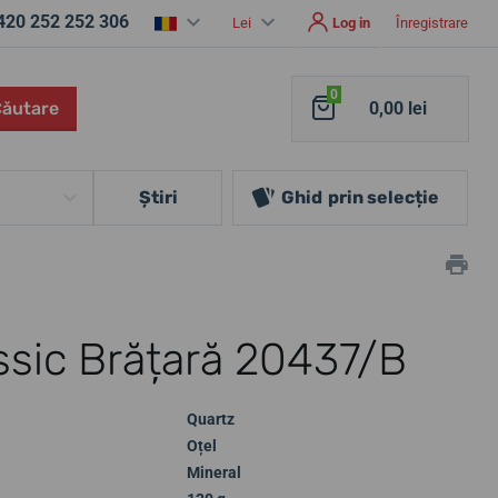
420 252 252 306
Lei
Log in
Înregistrare
0
Căutare
0,00 lei
Ştiri
Ghid
prin selecție
ssic Brățară 20437/B
Quartz
Oțel
Mineral