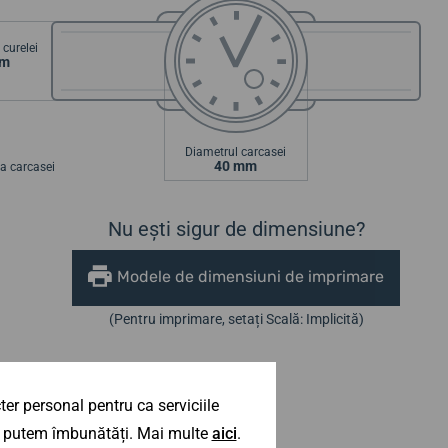
curelei
mm
Diametrul carcasei
40 mm
a carcasei
Nu ești sigur de dimensiune?
Modele de dimensiuni de imprimare
(Pentru imprimare, setați Scală: Implicită)
er personal pentru ca serviciile
 îl putem îmbunătăți. Mai multe
aici
.