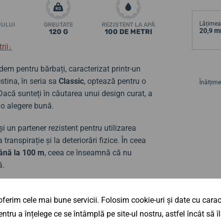
Lățimea 
MULUI
GREUTATE
REZISTENT LA APĂ
20,9 
120 G
100 DE METRI
rii
↓
rn pentru bărbați, caracterizat printr-un
stina, în seria sa
Classic
, optează pentru o
Înălțime
 Dacă sunteți în căutarea unui design curat, a
e o alegere bună.
i un partener rezistent pentru utilizarea
transpirație și la deteriorări fizice. În ceea
ână la 100 m
, ceea ce înseamnă că nu
ă.
l. Pe cadranul protejat de sticlă minerală, la
ferim cele mai bune servicii. Folosim cookie-uri și date cu caract
ntru a înțelege ce se întâmplă pe site-ul nostru, astfel încât să