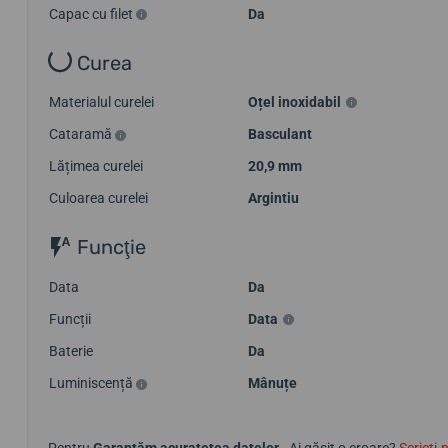
Capac cu filet
Da
Curea
Materialul curelei
Oțel inoxidabil
Cataramă
Basculant
Lățimea curelei
20,9 mm
Culoarea curelei
Argintiu
Funcţie
Data
Da
Funcții
Data
Baterie
Da
Luminiscență
Mânuțe