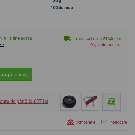
120 g
100 de metri
4. 8. la tine acasă
Transport de la 216,50 lei
Opțiuni de transport
a 7
augă in coş
oare de până la 627 lei
Comparaţie
Interogare