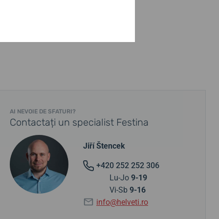
AI NEVOIE DE SFATURI?
Contactați un specialist Festina
Jiří Štencek
+420 252 252 306
Lu-Jo
9-19
Vi-Sb
9-16
info@helveti.ro