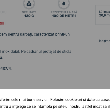
Lățimea 
MULUI
GREUTATE
REZISTENT LA APĂ
20,9 
120 G
100 DE METRI
rii
↓
rn pentru bărbați, caracterizat printr-un
Înălțime
el inoxidabil. Pe cadranul protejat de sticlă
tă
.
0437/4
.
ferim cele mai bune servicii. Folosim cookie-uri și date cu caract
ntru a înțelege ce se întâmplă pe site-ul nostru, astfel încât să