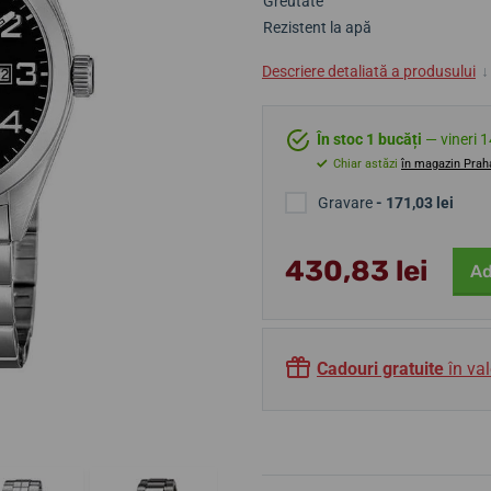
Greutate
Rezistent la apă
Descriere detaliată a produsului
↓
În stoc 1 bucăți
— vineri 1
Chiar astăzi
în magazin Prah
Gravare
- 171,03 lei
430,83 lei
Ad
Cadouri gratuite
în val