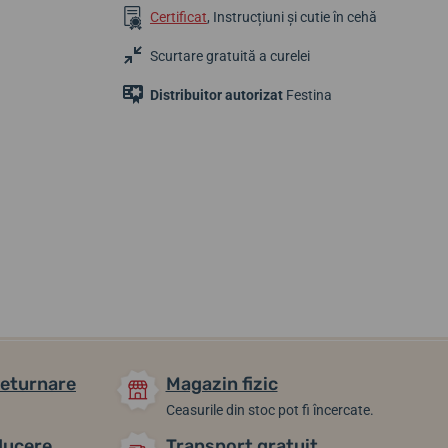
Certificat
, Instrucțiuni și cutie în cehă
Scurtare gratuită a curelei
Distribuitor autorizat
Festina
430,83 lei
495,78 lei
517,43 lei
În stoc
În stoc
În stoc
returnare
Magazin fizic
Ceasurile din stoc pot fi încercate.
ducere
Transport gratuit