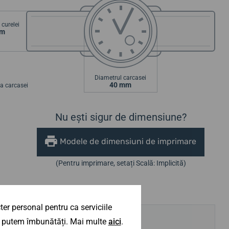
curelei
mm
Diametrul carcasei
40 mm
a carcasei
Nu ești sigur de dimensiune?
Modele de dimensiuni de imprimare
(Pentru imprimare, setați Scală: Implicită)
er personal pentru ca serviciile
 îl putem îmbunătăți. Mai multe
aici
.
AI NEVOIE DE SFATURI?