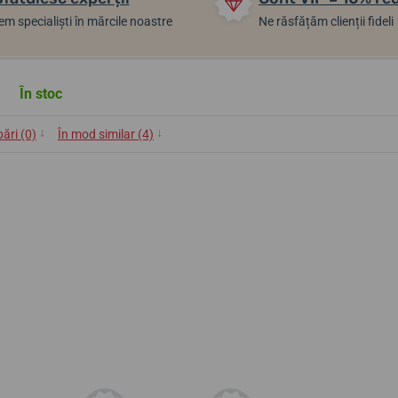
m specialiști în mărcile noastre
Ne răsfățăm clienții fideli
În stoc
↓
↓
bări (0)
În mod similar (4)