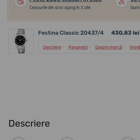
Ceasurile din stoc ajung în 3 zile.
Sunte
Festina Classic 20437/4
430,83 lei
↓
↓
↓
Descriere
Parametri
Despre marcă
Între
Descriere