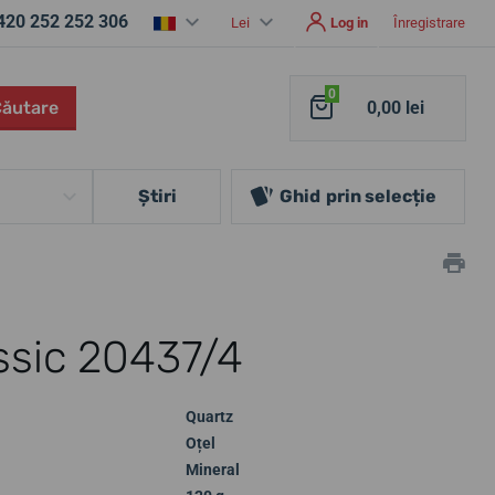
420 252 252 306
Lei
Log in
Înregistrare
0
Căutare
0,00 lei
Ştiri
Ghid
prin selecție
ssic 20437/4
Quartz
Oțel
Mineral