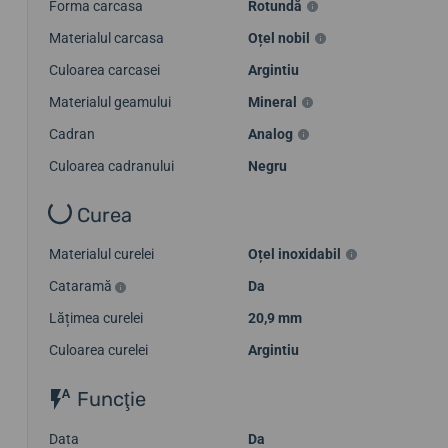
Forma carcasa
Rotundă
Materialul carcasa
Oțel nobil
Culoarea carcasei
Argintiu
Materialul geamului
Mineral
Cadran
Analog
Culoarea cadranului
Negru
Curea
Materialul curelei
Oțel inoxidabil
Cataramă
Da
Lățimea curelei
20,9 mm
Culoarea curelei
Argintiu
Funcţie
Data
Da