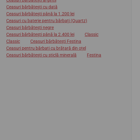
Ceasuri bărbătești argintii
Ceasuri bărbătești cu dată
Ceasuri bărbătești până la 1.200 lei
Ceasuri cu baterie pentru bărbați (Quartz)
Ceasuri bărbătești negre
Ceasuri bărbătești până la 2.400 lei
Classic
Classic
Ceasuri bărbătești Festina
Ceasuri pentru bărbați cu brățară din oțel
Ceasuri bărbătești cu sticlă minerală
Festina