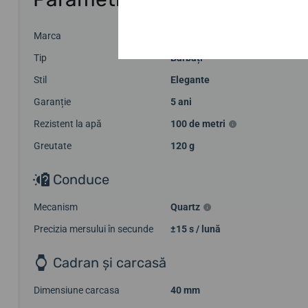
Marca
Festina
Tip
Bărbați
Stil
Elegante
Garanție
5 ani
Rezistent la apă
100 de metri
Greutate
120 g
Conduce
Mecanism
Quartz
Precizia mersului în secunde
±15 s / lună
Cadran și carcasă
Dimensiune carcasa
40 mm