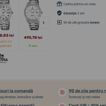
Cadou pentru un ceas
Garanţie
2 ani
90 de zile gratuite
reveni
0,83 lei
495,78 lei
495,78 lei
474,13 lei
nă în 2-3
ăptămâni
În stoc
În stoc
În stoc
ouri la comandă
90 de zile pentru 
ag elvețian, întinzător și altele
Încercați și veți vedea
sfătuiesc experții
Cont VIP = 10% re