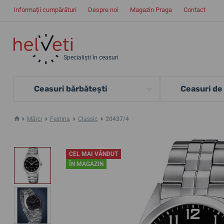
Informații cumpărături
Despre noi
Magazin Praga
Contact
Specialiști în ceasuri
Ceasuri bărbătești
Ceasuri de
Mărci
Festina
Classic
20437/4
CEL MAI VÂNDUT
ÎN MAGAZIN