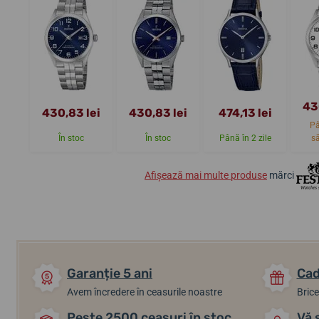
43
430,83 lei
430,83 lei
474,13 lei
Pâ
În stoc
În stoc
Până în 2 zile
s
Afișează mai multe produse
mărci
Garanție 5 ani
Cad
Avem încredere în ceasurile noastre
Brice
Peste 2500 ceasuri în stoc
Vă 