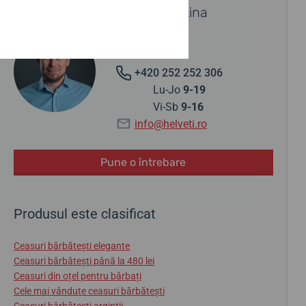
Contactați un specialist Festina
Jiří Štencek
+420 252 252 306
Lu-Jo
9-19
Vi-Sb
9-16
info@helveti.ro
Pune o întrebare
Produsul este clasificat
Ceasuri bărbătești elegante
Ceasuri bărbătești până la 480 lei
Ceasuri din oțel pentru bărbați
Cele mai vândute ceasuri bărbătești