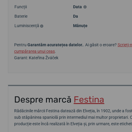
Funcții
Data
Baterie
Da
Luminiscență
Mânuțe
Pentru
Garantăm acuratețea datelor.
. Ai găsit o eroare?
Scrieți-
cumpărarea unui ceas
.
Garant: Kateřina Žváček
Despre marcă
Festina
Rădăcinile mărcii Festina datează din Elveția, în 1902, unde a fost
sub stăpânirea spaniolă prin intermediul mai multor proprietari. 
producție este încă realizată în Elveția și, prin urmare, este etic