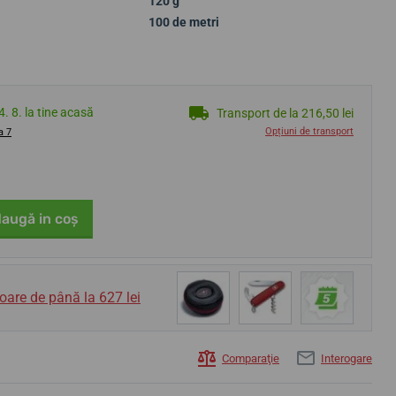
120 g
100 de metri
4. 8. la tine acasă
Transport de la 216,50 lei
Opțiuni de transport
a 7
augă in coş
oare de până la 627 lei
Comparaţie
Interogare