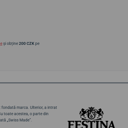
ne
și obține
200 CZK
pe
 fondată marca. Ulterior, a intrat
Cu toate acestea, o parte din
hetată „Swiss Made”.