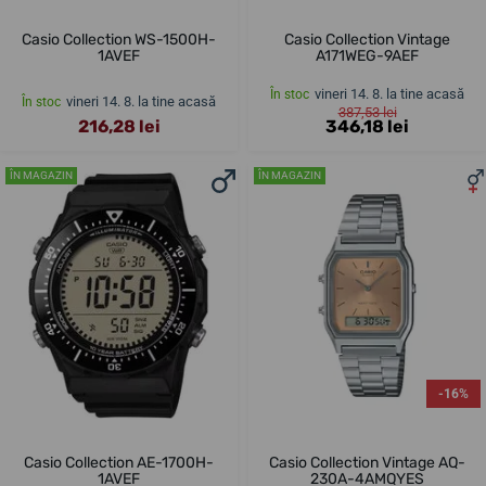
Casio Collection WS-1500H-
Casio Collection Vintage
1AVEF
A171WEG-9AEF
vineri 14. 8. la tine acasă
În stoc
vineri 14. 8. la tine acasă
În stoc
387,53 lei
216,28 lei
346,18 lei
ÎN MAGAZIN
ÎN MAGAZIN
-16%
Casio Collection AE-1700H-
Casio Collection Vintage AQ-
1AVEF
230A-4AMQYES