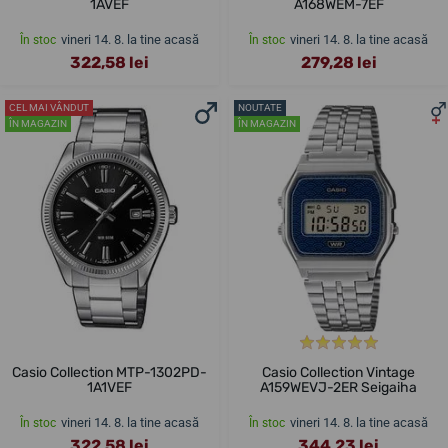
1AVEF
A168WEM-7EF
vineri 14. 8. la tine acasă
vineri 14. 8. la tine acasă
În stoc
În stoc
322,58 lei
279,28 lei
CEL MAI VÂNDUT
NOUTATE
ÎN MAGAZIN
ÎN MAGAZIN
Casio Collection MTP-1302PD-
Casio Collection Vintage
1A1VEF
A159WEVJ-2ER Seigaiha
vineri 14. 8. la tine acasă
vineri 14. 8. la tine acasă
În stoc
În stoc
322,58 lei
344,23 lei