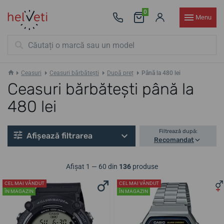
0
Menu
Ceasuri
Ceasuri bărbătești
După preț
Până la 480 lei
Ceasuri bărbătești până la
480 lei
Filtrează după:
Afișează filtrarea
Recomandat
Afișat 1 — 60 din
136
produse
CEL MAI VÂNDUT
CEL MAI VÂNDUT
ÎN MAGAZIN
ÎN MAGAZIN