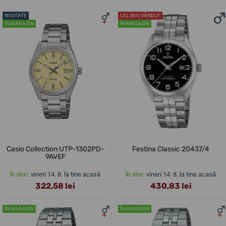
NOUTATE
CEL MAI VÂNDUT
ÎN MAGAZIN
ÎN MAGAZIN
Casio Collection UTP-1302PD-
Festina Classic 20437/4
9AVEF
vineri 14. 8. la tine acasă
vineri 14. 8. la tine acasă
În stoc
În stoc
322,58 lei
430,83 lei
ÎN MAGAZIN
ÎN MAGAZIN