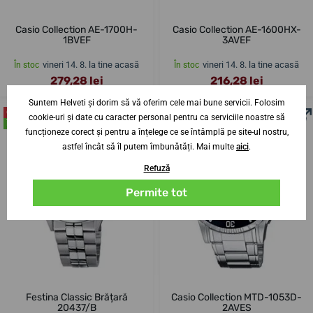
Casio Collection AE-1700H-
Casio Collection AE-1600HX-
1BVEF
3AVEF
vineri 14. 8. la tine acasă
vineri 14. 8. la tine acasă
În stoc
În stoc
279,28 lei
216,28 lei
Suntem Helveti și dorim să vă oferim cele mai bune servicii. Folosim
CEL MAI VÂNDUT
ÎN MAGAZIN
cookie-uri și date cu caracter personal pentru ca serviciile noastre să
ÎN MAGAZIN
funcționeze corect și pentru a înțelege ce se întâmplă pe site-ul nostru,
astfel încât să îl putem îmbunătăți. Mai multe
aici
.
Refuză
Permite tot
Festina Classic Brățară
Casio Collection MTD-1053D-
20437/B
2AVES