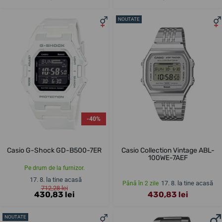
NOUTATE
-40%
Casio G-Shock GD-B500-7ER
Casio Collection Vintage ABL-
100WE-7AEF
Pe drum de la furnizor.
17. 8. la tine acasă
17. 8. la tine acasă
Până în 2 zile
712,28 lei
430,83 lei
430,83 lei
NOUTATE