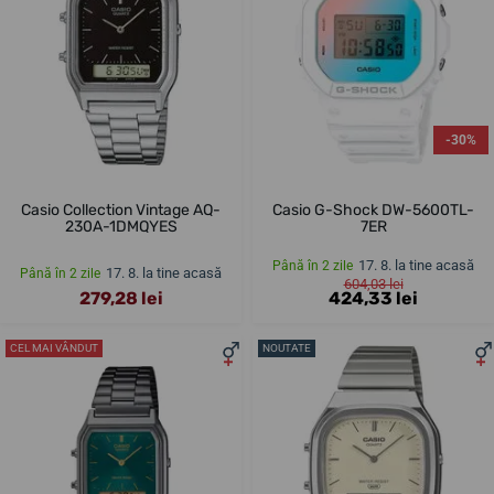
-30%
Casio Collection Vintage AQ-
Casio G-Shock DW-5600TL-
230A-1DMQYES
7ER
17. 8. la tine acasă
Până în 2 zile
17. 8. la tine acasă
Până în 2 zile
604,03 lei
279,28 lei
424,33 lei
CEL MAI VÂNDUT
NOUTATE