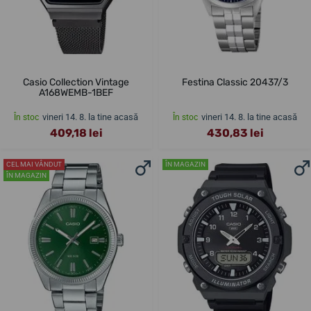
Casio Collection Vintage
Festina Classic 20437/3
A168WEMB-1BEF
vineri 14. 8. la tine acasă
vineri 14. 8. la tine acasă
În stoc
În stoc
409,18 lei
430,83 lei
CEL MAI VÂNDUT
ÎN MAGAZIN
ÎN MAGAZIN