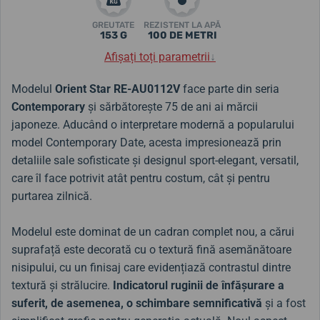
GREUTATE
REZISTENT LA APĂ
153 G
100 DE METRI
Afișați toți parametrii
↓
Modelul
Orient Star RE-AU0112V
face parte din seria
Contemporary
și sărbătorește 75 de ani ai mărcii
japoneze. Aducând o interpretare modernă a popularului
model Contemporary Date, acesta impresionează prin
detaliile sale sofisticate și designul sport-elegant, versatil,
care îl face potrivit atât pentru costum, cât și pentru
purtarea zilnică.
Modelul este dominat de un cadran complet nou, a cărui
suprafață este decorată cu o textură fină asemănătoare
nisipului, cu un finisaj care evidențiază contrastul dintre
textură și strălucire.
Indicatorul ruginii de înfășurare a
suferit, de asemenea, o schimbare semnificativă
și a fost