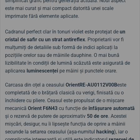
simplificat grafic pentru generația actuală. Noul aspect
este mai curat și mai compact datorită unei scale
imprimate fără elemente aplicate.
Cadranul perfect clar în tonuri violet este protejat de
un
cristal de safir cu un strat antireflex
. Proprietarii vor fi
mulțumiți de detaliile sub formă de indici aplicați la
pozițiile orelor sau de mâinile dauphine. O mai bună
lizibilitate în condiții de lumină scăzută este asigurată de
aplicarea
luminescenței
pe mâini și punctele orare.
Carcasa din oțel a ceasului
Orient
RE-AU0112V00B
este
completată de o brățară clasică cu verigi, finisată cu o
închidere cu pliere. Ceasul este propulsat de o mișcare
mecanică
Orient F6N43
cu funcție de
înfășurare automată
și o rezervă de putere de aproximativ
50 de ore
. Acestei
mișcări, desigur, nu îi lipsește funcția de oprire a mâinii
secunde la setarea ceasului (așa-numitul
hacking
), iar o
complicație interesantă și utilă este indicatorul
rezervei de