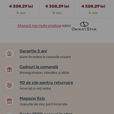
4 308,29 lei
4 308,29 lei
4 308,29 lei
În stoc
În stoc
În stoc
Afișează mai multe produse
mărci
Garanție 5 ani
Avem încredere în ceasurile noastre
Cadouri la comandă
Briceag elvețian, întinzător și altele
90 de zile pentru returnare
Încercați și veți vedea
Magazin fizic
Ceasurile din stoc pot fi încercate.