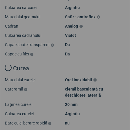
Culoarea carcasei
Argintiu
Materialul geamului
Safir - antireflex
Cadran
Analog
Culoarea cadranului
Violet
Capac spate transparent
Da
Capac cu filet
Da
Curea
Materialul curelei
Oțel inoxidabil
Cataramă
clemă basculantă cu
deschidere laterală
Lățimea curelei
20 mm
Culoarea curelei
Argintiu
Bare cu eliberare rapidă
nu