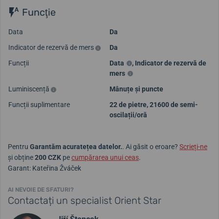
Funcţie
Data
Da
Indicator de rezervă de mers
Da
Funcții
Data
,
Indicator de rezervă de
mers
Luminiscență
Mânuțe și puncte
Funcții suplimentare
22 de pietre, 21600 de semi-
oscilații/oră
Pentru
Garantăm acuratețea datelor.
. Ai găsit o eroare?
Scrieți-ne
și obține
200 CZK
pe
cumpărarea unui ceas
.
Garant: Kateřina Žváček
AI NEVOIE DE SFATURI?
Contactați un specialist Orient Star