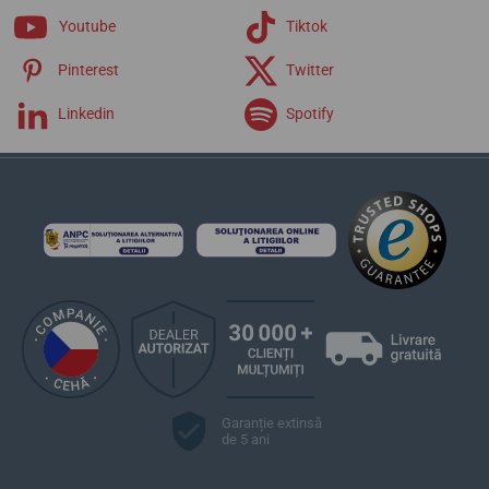
Youtube
Tiktok
Pinterest
Twitter
Linkedin
Spotify
Garanție extinsă
de 5 ani