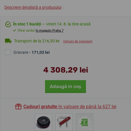
Descriere detaliată a produsului
↓
În stoc 1 bucăți
— vineri 14. 8. la tine acasă
Chiar astăzi
în magazin Praha 7
Transport de la 216,50 lei
Opțiuni de transport
Gravare
- 171,03 lei
4 308,29 lei
Adaugă in coş
Cadouri gratuite
în valoare de până la 627 lei