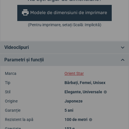
Modele de dimensiuni de imprimare
(Pentru imprimare, setați Scală: Implicită)
Videoclipuri
Parametri și funcții
Marca
Orient Star
Tip
Bărbați
,
Femei
,
Unisex
Stil
Elegante
,
Universale
Origine
Japoneze
Garanție
5 ani
Rezistent la apă
100 de metri
Greutate
153 g