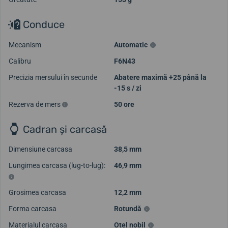
Conduce
Mecanism
Automatic
Calibru
F6N43
Precizia mersului în secunde
Abatere maximă +25 până la
-15 s / zi
Rezerva de mers
50 ore
Cadran și carcasă
Dimensiune carcasa
38,5 mm
Lungimea carcasa (lug-to-lug):
46,9 mm
Grosimea carcasa
12,2 mm
Încarcă mai multe videoclipuri
Forma carcasa
Rotundă
Materialul carcasa
Oțel nobil