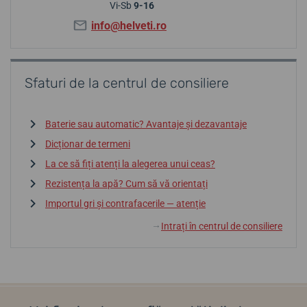
Vi-Sb
9-16
info@helveti.ro
Sfaturi de la centrul de consiliere
Baterie sau automatic? Avantaje și dezavantaje
Dicționar de termeni
La ce să fiți atenți la alegerea unui ceas?
Rezistența la apă? Cum să vă orientați
Importul gri și contrafacerile — atenție
Intrați în centrul de consiliere
↓