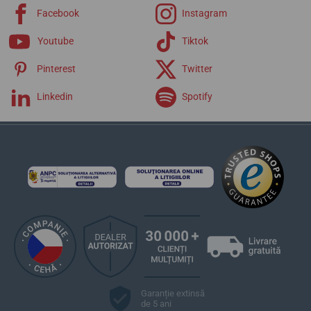
Facebook
Instagram
Youtube
Tiktok
Pinterest
Twitter
Linkedin
Spotify
Garanție extinsă
de 5 ani