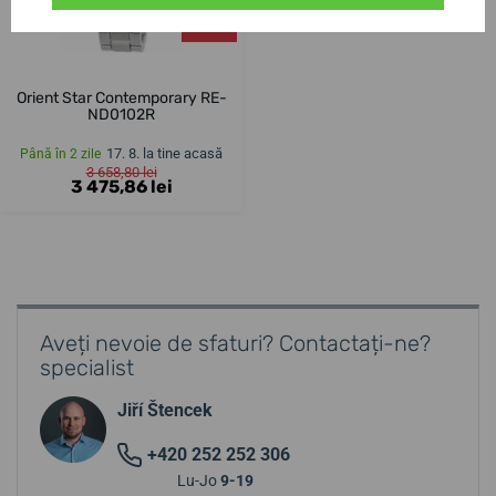
-5%
Orient Star Contemporary RE-
ND0102R
17. 8. la tine acasă
Până în 2 zile
3 658,80 lei
3 475,86 lei
Aveți nevoie de sfaturi? Contactați-ne?
specialist
Jiří Štencek
+420 252 252 306
Lu-Jo
9-19