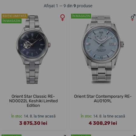
Afișat 1 — 9 din
9
produse
EDIȚIE LIMITATĂ
ÎN MAGAZIN
ÎN MAGAZIN
Orient Star Classic RE-
Orient Star Contemporary RE-
ND0022L Keshiki Limited
AU0109L
Edition
14. 8. la tine acasă
14. 8. la tine acasă
În stoc
În stoc
3 875,30 lei
4 308,29 lei