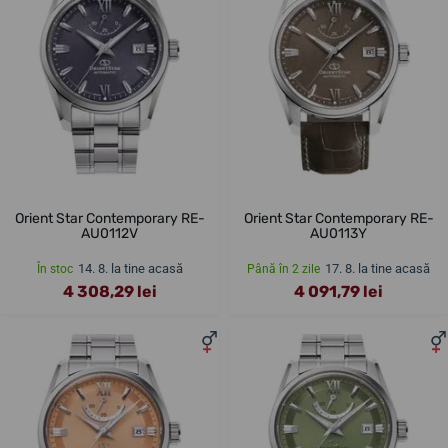
Orient Star Contemporary RE-
Orient Star Contemporary RE-
AU0112V
AU0113Y
14. 8. la tine acasă
17. 8. la tine acasă
În stoc
Până în 2 zile
4 308,29 lei
4 091,79 lei