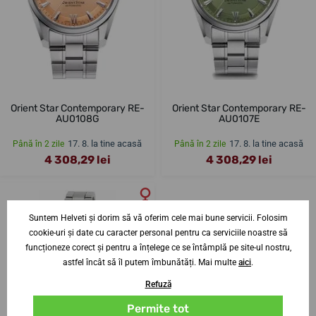
Orient Star Contemporary RE-
Orient Star Contemporary RE-
AU0108G
AU0107E
17. 8. la tine acasă
17. 8. la tine acasă
Până în 2 zile
Până în 2 zile
4 308,29 lei
4 308,29 lei
Suntem Helveti și dorim să vă oferim cele mai bune servicii. Folosim
cookie-uri și date cu caracter personal pentru ca serviciile noastre să
funcționeze corect și pentru a înțelege ce se întâmplă pe site-ul nostru,
astfel încât să îl putem îmbunătăți. Mai multe
aici
.
Refuză
Permite tot