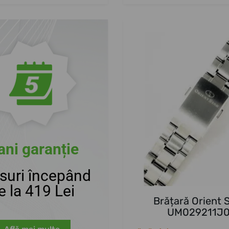
ani garanție
suri începând
e la 419 Lei
Brățară Orient 
UM029211J