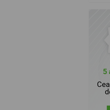
5 
Cea
d