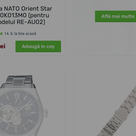
a NATO Orient Star
0K013M0 (pentru
Află mai multe
delul RE-AU02)
le
14. 8. la tine acasă
ei
Adaugă in coş