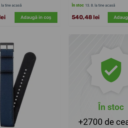
În stoc
. la tine acasă
13. 8. la tine acasă
ei
540,48 lei
Adaugă in coş
Adaug
În stoc
+2700 de cea