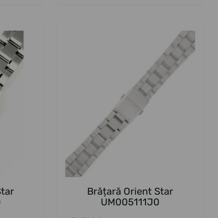
Star
Brățară Orient Star
0
UM005111J0