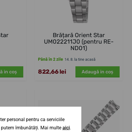
Star
Brățară Orient Star
UM022211J0 (pentru RE-
ND01)
Până în 2 zile
14. 8. la tine acasă
822,66 lei
ă in coş
Adaugă in coş
er personal pentru ca serviciile
 îl putem îmbunătăți. Mai multe
aici
.