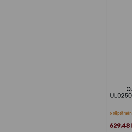
C
UL02501
6 săptămân
629,48 l