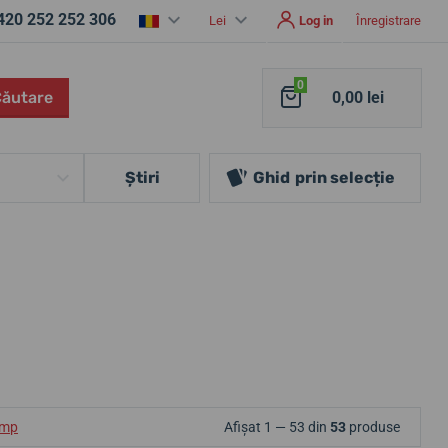
420 252 252 306
Lei
Log in
Înregistrare
0
Căutare
0,00 lei
Ştiri
Ghid
prin selecție
ump
Afișat 1 — 53 din
53
produse