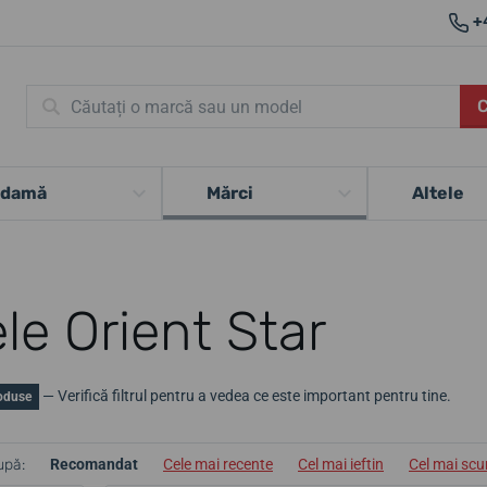
+
 damă
Mărci
Altele
le Orient Star
— Verifică filtrul pentru a vedea ce este important pentru tine.
oduse
upă:
Recomandat
Cele mai recente
Cel mai ieftin
Cel mai sc