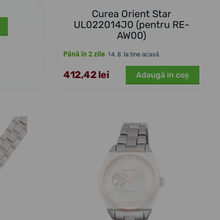
Curea Orient Star
UL022014J0 (pentru RE-
AW00)
Până în 2 zile
14. 8. la tine acasă
412,42 lei
Adaugă in coş