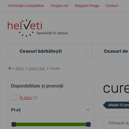
Informații cumpărături
Despre noi
Magazin Praga
Contact
Specialiști în ceasuri
Ceasuri bărbătești
Ceasuri de
Mărci
Orient Star
Curele
cure
Disponibilitate și promoții
În stoc
(3)
Afișăm 53 pr
Preț
Filtrează d