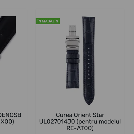
ÎN MAGAZIN
UDENGSB
Curea Orient Star
DX00)
UL027014J0 (pentru modelul
RE-AT00)