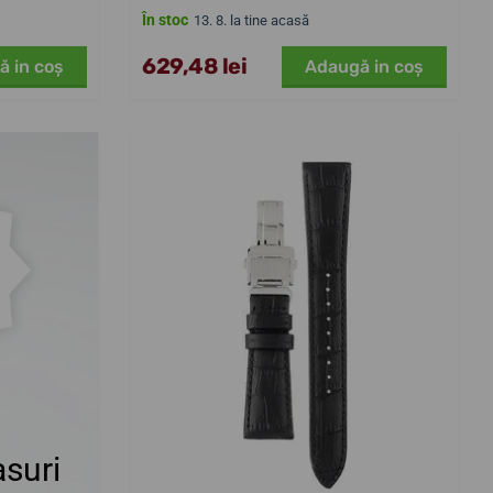
În stoc
13. 8. la tine acasă
629,48 lei
ă in coş
Adaugă in coş
suri