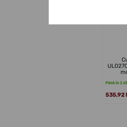
C
UL0270
mo
Până în 2 zi
535,92 l