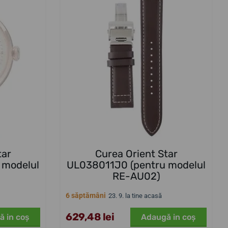
tar
Curea Orient Star
 modelul
UL038011J0 (pentru modelul
RE-AU02)
6 săptămâni
23. 9. la tine acasă
629,48 lei
ă in coş
Adaugă in coş