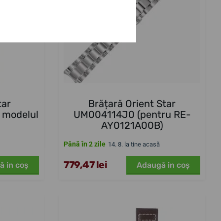
tar
Brățară Orient Star
 modelul
UM004114J0 (pentru RE-
AY0121A00B)
Până în 2 zile
14. 8. la tine acasă
779,47 lei
ă in coş
Adaugă in coş