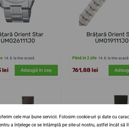
ățară Orient Star
Brățară Orient 
UM026111J0
UM019111J0
le
Până în 2 zile
14. 8. la tine acasă
14. 8. la tine acasă
 lei
761,88 lei
Adaugă in coş
Adaug
ferim cele mai bune servicii. Folosim cookie-uri și date cu caract
ntru a înțelege ce se întâmplă pe site-ul nostru, astfel încât să