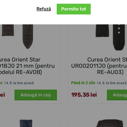
Refuză
Permite tot
urea Orient Star
Curea Orient S
18J0 21 mm (pentru
UR002011J0 (pentru
delul RE-AV0B)
RE-AU03)
le
Până în 2 zile
14. 8. la tine acasă
14. 8. la tine acasă
ei
195,35 lei
Adaugă in coş
Adaug