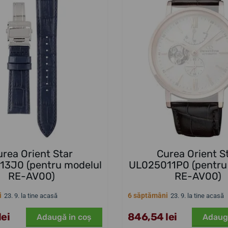
urea Orient Star
Curea Orient S
3J0 (pentru modelul
UL025011P0 (pentru
RE-AV00)
RE-AV00)
i
6 săptămâni
23. 9. la tine acasă
23. 9. la tine acasă
ei
846,54 lei
Adaugă in coş
Adaug