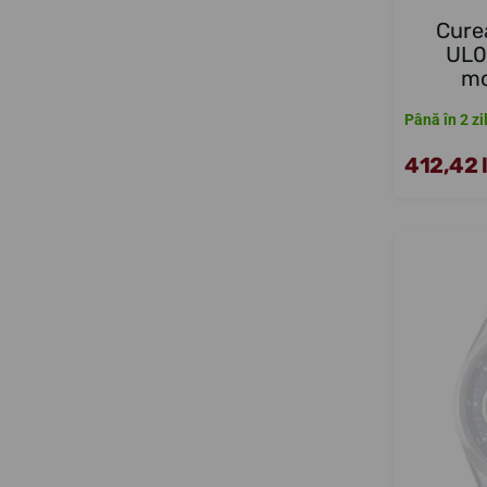
Cure
UL0
mo
Până în 2 zi
412,42 l