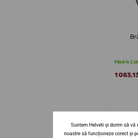
Br
Până în 2 zi
1 083,13
Suntem Helveti și dorim să vă o
noastre să funcționeze corect și pe