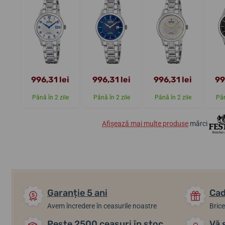
996,31 lei
996,31 lei
996,31 lei
99
Până în 2 zile
Până în 2 zile
Până în 2 zile
Pân
Afișează mai multe produse
mărci
Garanție 5 ani
Cad
Avem încredere în ceasurile noastre
Brice
Peste 2500 ceasuri în stoc
Vă 