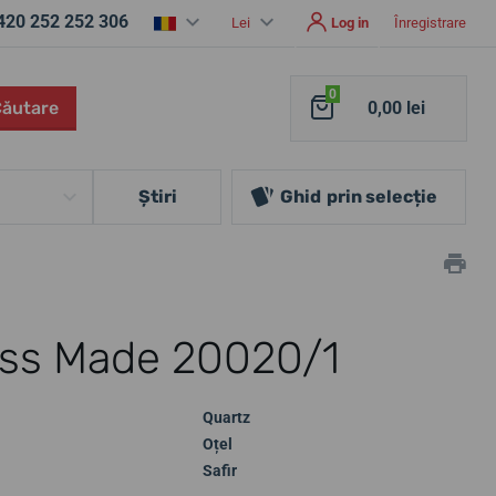
420 252 252 306
Lei
Log in
Înregistrare
0
Căutare
0,00 lei
Ştiri
Ghid
prin selecție
iss Made 20020/1
Quartz
Oțel
Safir