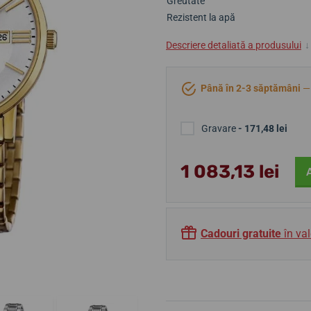
Greutate
Rezistent la apă
Descriere detaliată a produsului
↓
Până în 2-3 săptămâni
— 
Gravare
- 171,48 lei
1 083,13 lei
Cadouri gratuite
în val