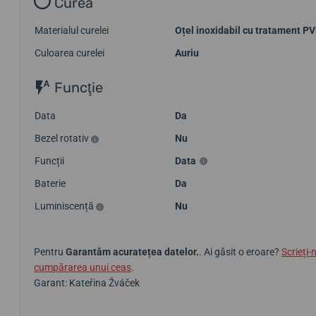
Curea
Materialul curelei
Oțel inoxidabil cu tratament P
Culoarea curelei
Auriu
Funcţie
Data
Da
Bezel rotativ
Nu
Funcții
Data
Baterie
Da
Luminiscență
Nu
Pentru
Garantăm acuratețea datelor.
. Ai găsit o eroare?
Scrieți-
cumpărarea unui ceas
.
Garant: Kateřina Žváček