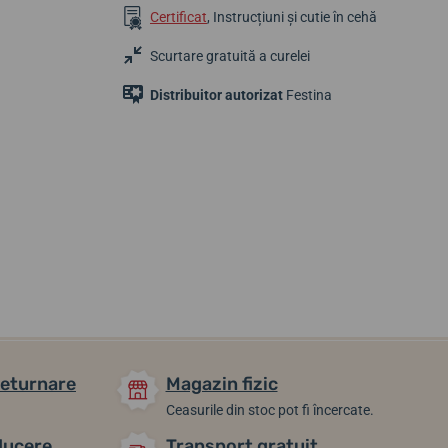
Certificat
, Instrucțiuni și cutie în cehă
Scurtare gratuită a curelei
Distribuitor autorizat
Festina
1 039,72 lei
1 148,25 lei
1 300,20 lei
În stoc
În stoc
În stoc
returnare
Magazin fizic
Ceasurile din stoc pot fi încercate.
ducere
Transport gratuit