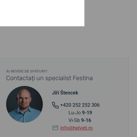
AI NEVOIE DE SFATURI?
Contactați un specialist Festina
Jiří Štencek
+420 252 252 306
Lu-Jo
9-19
Vi-Sb
9-16
info@helveti.ro