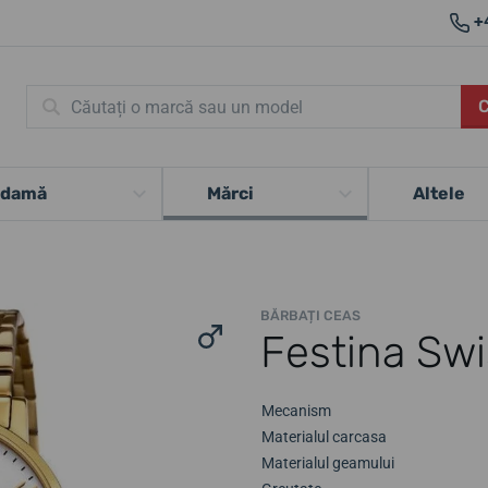
+
 damă
Mărci
Altele
BĂRBAȚI CEAS
Festina Sw
Mecanism
Materialul carcasa
Materialul geamului