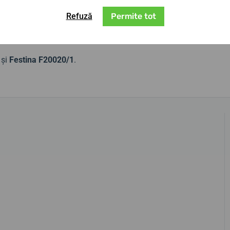
el bine lucrată, cu închidere rabatabilă.
Refuză
Permite tot
na în anul 2019. Dacă nu sunteți sigur de
 bărbătești din această colecție.
 și
Festina F20020/1
.