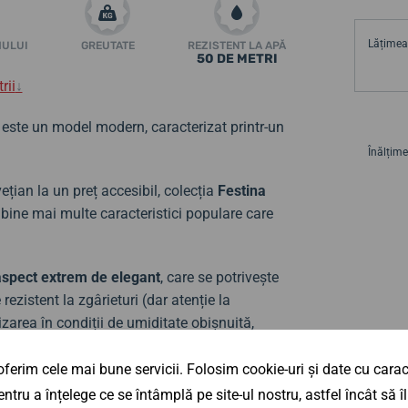
Lățimea 
MULUI
GREUTATE
REZISTENT LA APĂ
50 DE METRI
rii
↓
este un model modern, caracterizat printr-un
Înălțime
țian la un preț accesibil, colecția
Festina
mbine mai multe caracteristici populare care
aspect extrem de elegant
, care se potrivește
rezistent la zgârieturi (dar atenție la
lizarea în condiții de umiditate obișnuită,
ferim cele mai bune servicii. Folosim cookie-uri și date cu caract
ctul practic al ceasului este completat de
ntru a înțelege ce se întâmplă pe site-ul nostru, astfel încât să