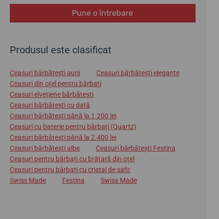
Pune o întrebare
Produsul este clasificat
Ceasuri bărbătești aurii
Ceasuri bărbătești elegante
Ceasuri din oțel pentru bărbați
Ceasuri elvețiene bărbătești
Ceasuri bărbătești cu dată
Ceasuri bărbătești până la 1.200 lei
Ceasuri cu baterie pentru bărbați (Quartz)
Ceasuri bărbătești până la 2.400 lei
Ceasuri bărbătești albe
Ceasuri bărbătești Festina
Ceasuri pentru bărbați cu brățară din oțel
Ceasuri pentru bărbați cu cristal de safir
Swiss Made
Festina
Swiss Made