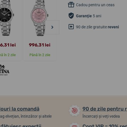
Cadou pentru un ceas
Garanţie
5 ani
90 de zile gratuite
reveni
996,31 lei
6,31 lei
996,31 lei
1 039,72 lei
Până în 2-3
ă în 2 zile
Până în 2 zile
săptămâni
În stoc
ouri la comandă
90 de zile pentru 
ag elvețian, întinzător și altele
Încercați și veți vedea
sfătuiesc experții
Cont VIP = 10% re