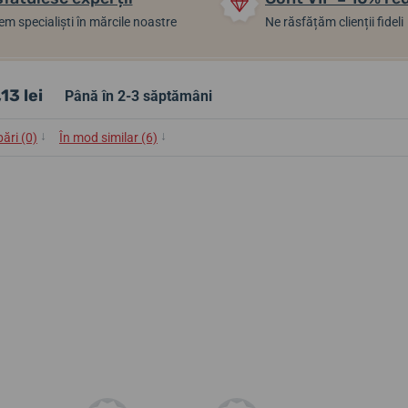
m specialiști în mărcile noastre
Ne răsfățăm clienții fideli
13 lei
Până în 2-3 săptămâni
↓
↓
bări (0)
În mod similar (6)