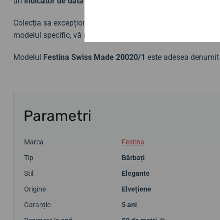
un
indicator de dată la poziția orei trei
și de o brățară din oț
Colecția sa excepțională Swiss Made a fost lansată de Festi
modelul specific, vă recomandăm să explorați și alte modele
Modelul
Festina Swiss Made
20020/1
este adesea denumit
Parametri
Marca
Festina
Tip
Bărbați
Stil
Elegante
Origine
Elvețiene
Garanție
5 ani