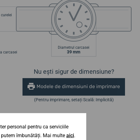
curelei
Diametrul carcasei
39 mm
a carcasei
Nu ești sigur de dimensiune?
Modele de dimensiuni de imprimare
(Pentru imprimare, setați Scală: Implicită)
er personal pentru ca serviciile
 îl putem îmbunătăți. Mai multe
aici
.