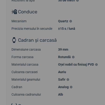
Rezistent la apă
50 de metri
Conduce
Mecanism
Quartz
Precizia mersului în secunde
±15 s / lună
Cadran și carcasă
Dimensiune carcasa
39 mm
Forma carcasa
Rotundă
Materialul carcasa
Oțel nobil cu finisaj PVD
Culoarea carcasei
Auriu
Materialul geamului
Safir
Cadran
Analog
Culoarea cadranului
Alb