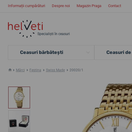
Informații cumpărături
Despre noi
Magazin Praga
Contact
Specialiști în ceasuri
Ceasuri bărbătești
Ceasuri de
Mărci
Festina
Swiss Made
20020/1