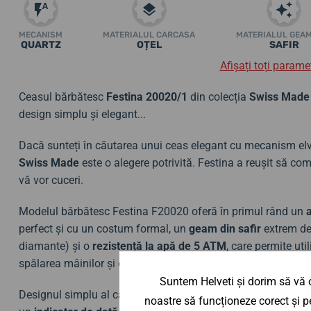
MECANISM
MATERIALUL CARCASA
MATERIALUL GEA
QUARTZ
OȚEL
SAFIR
Afișați toți paramet
Ceasul bărbătesc
Festina 20020/1
din colecția
Swiss Made
design simplu și elegant...
Dacă sunteți în căutarea unui ceas elegant cu mecanism elve
Swiss Made
este o alegere potrivită. Festina a reușit să co
vă vor cuceri.
Modelul bărbătesc Festina F20020 oferă în primul rând un
perfect și cu un costum formal, un
geam din safir
extrem de 
diamante) și o
rezistență la apă de 5 ATM
, care permite uti
spălarea mâinilor și dușul.
Suntem Helveti și dorim să vă o
Designul simplu al cadranului este o adevărată clasică.
Aspe
noastre să funcționeze corect și pe