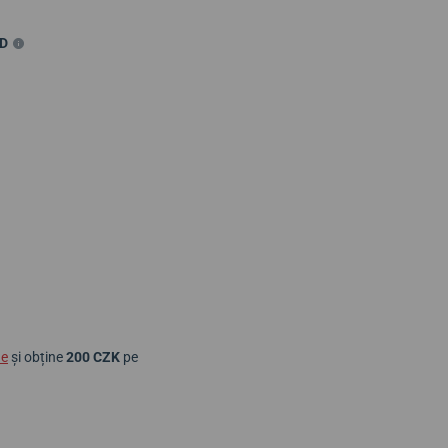
VD
ne
și obține
200 CZK
pe