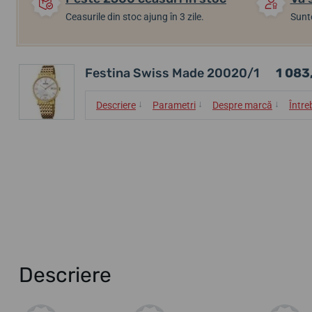
Ceasurile din stoc ajung în 3 zile.
Sunte
Festina Swiss Made 20020/1
1 083,
↓
↓
↓
Descriere
Parametri
Despre marcă
Între
Descriere