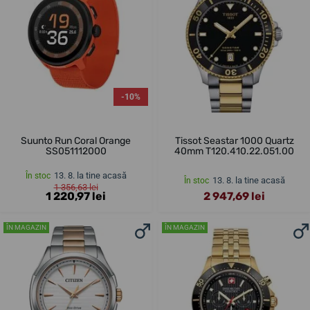
-10%
Suunto Run Coral Orange
Tissot Seastar 1000 Quartz
SS051112000
40mm T120.410.22.051.00
13. 8. la tine acasă
În stoc
13. 8. la tine acasă
În stoc
1 356,63 lei
1 220,97 lei
2 947,69 lei
ÎN MAGAZIN
ÎN MAGAZIN