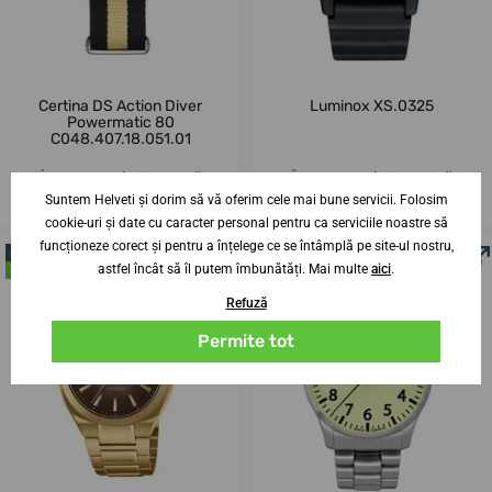
Certina DS Action Diver
Luminox XS.0325
Powermatic 80
C048.407.18.051.01
13. 8. la tine acasă
13. 8. la tine acasă
În stoc
În stoc
Suntem Helveti și dorim să vă oferim cele mai bune servicii. Folosim
5 163,88 lei
1 951,38 lei
cookie-uri și date cu caracter personal pentru ca serviciile noastre să
funcționeze corect și pentru a înțelege ce se întâmplă pe site-ul nostru,
NOUTATE
EDIȚIE LIMITATĂ
astfel încât să îl putem îmbunătăți. Mai multe
aici
.
ÎN MAGAZIN
ÎN MAGAZIN
Refuză
Permite tot