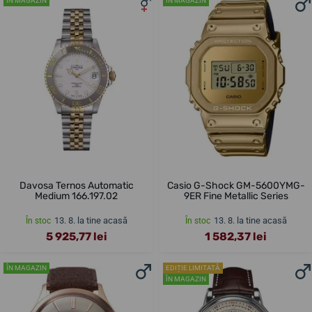
ÎN MAGAZIN
ÎN MAGAZIN
Davosa Ternos Automatic
Casio G-Shock GM-5600YMG-
Medium 166.197.02
9ER Fine Metallic Series
13. 8. la tine acasă
13. 8. la tine acasă
În stoc
În stoc
5 925,77 lei
1 582,37 lei
ÎN MAGAZIN
EDIȚIE LIMITATĂ
ÎN MAGAZIN