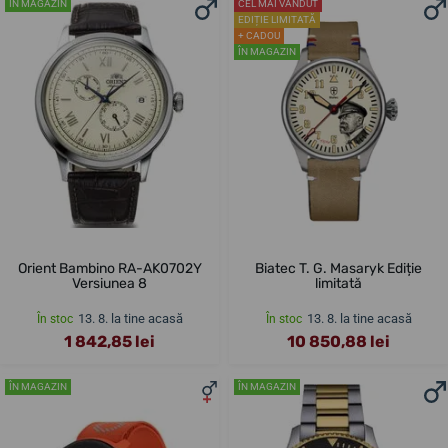
ÎN MAGAZIN
CEL MAI VÂNDUT
EDIȚIE LIMITATĂ
+ CADOU
ÎN MAGAZIN
Orient Bambino RA-AK0702Y
Biatec T. G. Masaryk Ediție
Versiunea 8
limitată
13. 8. la tine acasă
13. 8. la tine acasă
În stoc
În stoc
1 842,85 lei
10 850,88 lei
ÎN MAGAZIN
ÎN MAGAZIN