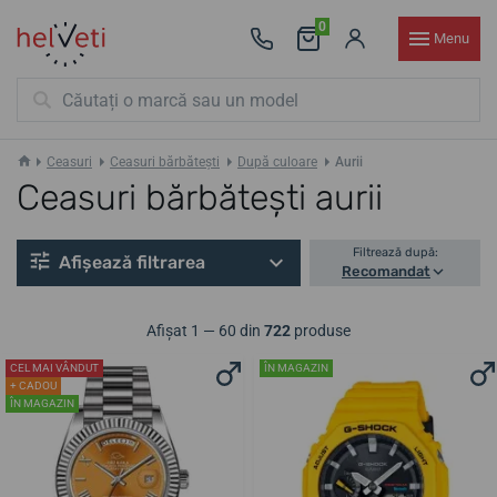
0
Menu
Ceasuri
Ceasuri bărbătești
După culoare
Aurii
Ceasuri bărbătești aurii
Filtrează după:
Afișează filtrarea
Recomandat
Afișat 1 — 60 din
722
produse
CEL MAI VÂNDUT
ÎN MAGAZIN
+ CADOU
ÎN MAGAZIN