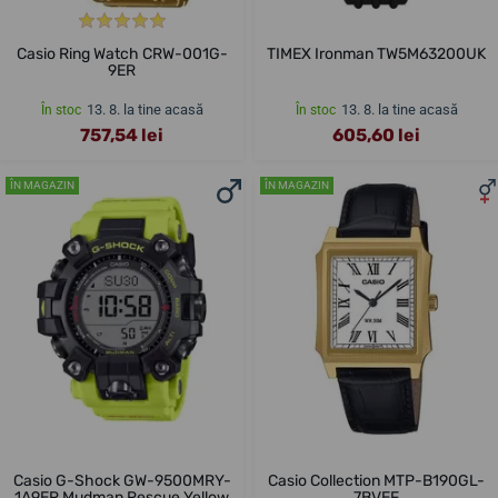
Casio Ring Watch CRW-001G-
TIMEX Ironman TW5M63200UK
9ER
13. 8. la tine acasă
13. 8. la tine acasă
În stoc
În stoc
757,54 lei
605,60 lei
ÎN MAGAZIN
ÎN MAGAZIN
Casio G-Shock GW-9500MRY-
Casio Collection MTP-B190GL-
1A9ER Mudman Rescue Yellow
7BVEF