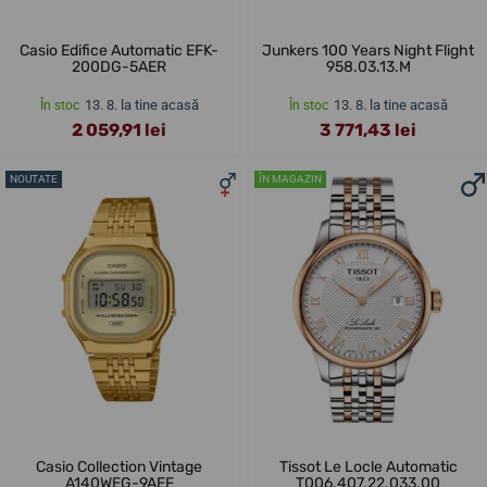
Casio Edifice Automatic EFK-
Junkers 100 Years Night Flight
200DG-5AER
958.03.13.M
13. 8. la tine acasă
13. 8. la tine acasă
În stoc
În stoc
2 059,91 lei
3 771,43 lei
NOUTATE
ÎN MAGAZIN
Casio Collection Vintage
Tissot Le Locle Automatic
A140WEG-9AEF
T006.407.22.033.00