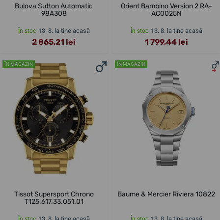
Bulova Sutton Automatic
Orient Bambino Version 2 RA-
98A308
AC0025N
13. 8. la tine acasă
13. 8. la tine acasă
În stoc
În stoc
2 865,21 lei
1 799,44 lei
ÎN MAGAZIN
ÎN MAGAZIN
Tissot Supersport Chrono
Baume & Mercier Riviera 10822
T125.617.33.051.01
13. 8. la tine acasă
13. 8. la tine acasă
În stoc
În stoc