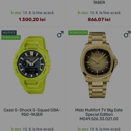
7A8ER
13. 8. la tine acasă
13. 8. la tine acasă
În stoc
În stoc
1 300,20 lei
866,07 lei
NOUTATE
ÎN MAGAZIN
ÎN MAGAZIN
Casio G-Shock G-Squad GBA-
Mido Multifort TV Big Date
950-9A3ER
Special Edition
M049.526.33.021.00
13. 8. la tine acasă
13. 8. la tine acasă
În stoc
În stoc