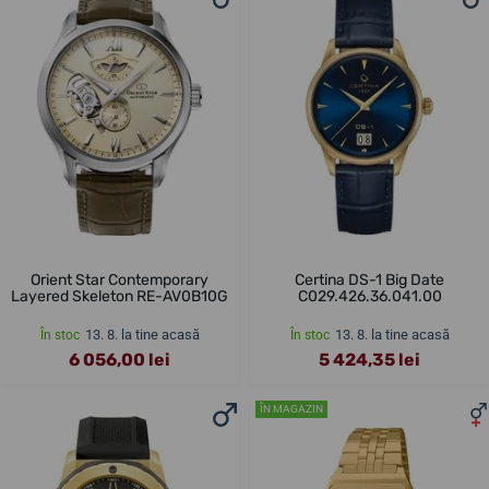
Orient Star Contemporary
Certina DS-1 Big Date
Layered Skeleton RE-AV0B10G
C029.426.36.041.00
13. 8. la tine acasă
13. 8. la tine acasă
În stoc
În stoc
6 056,00 lei
5 424,35 lei
ÎN MAGAZIN