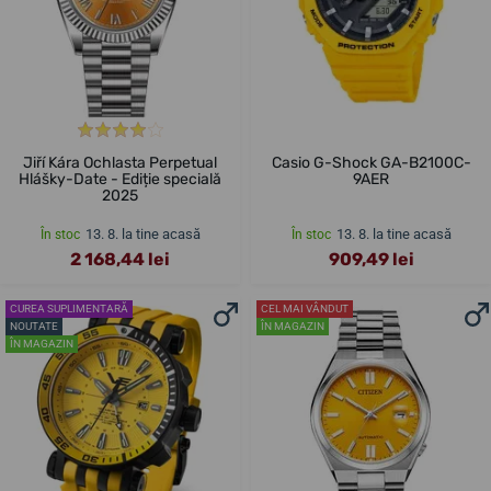
Jiří Kára Ochlasta Perpetual
Casio G-Shock GA-B2100C-
Hlášky-Date - Ediție specială
9AER
2025
13. 8. la tine acasă
13. 8. la tine acasă
În stoc
În stoc
2 168,44 lei
909,49 lei
CUREA SUPLIMENTARĂ
CEL MAI VÂNDUT
NOUTATE
ÎN MAGAZIN
ÎN MAGAZIN