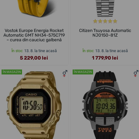
Vostok Europe Energia Rocket
Citizen Tsuyosa Automatic
Automatic GMT NH34-575C719
NJ0150-81Z
– curea din cauciuc galbenă
13. 8. la tine acasă
13. 8. la tine acasă
În stoc
În stoc
5 229,00 lei
1 779,90 lei
ÎN MAGAZIN
ÎN MAGAZIN