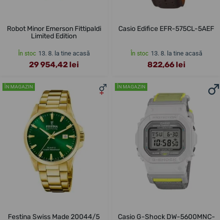
Robot Minor Emerson Fittipaldi
Casio Edifice EFR-575CL-5AEF
Limited Edition
13. 8. la tine acasă
13. 8. la tine acasă
În stoc
În stoc
29 954,42 lei
822,66 lei
ÎN MAGAZIN
ÎN MAGAZIN
Festina Swiss Made 20044/5
Casio G-Shock DW-5600MNC-