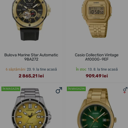
Bulova Marine Star Automatic
Casio Collection Vintage
98A272
A1000G-9EF
23. 9. la tine acasă
13. 8. la tine acasă
6 săptămâni
În stoc
2 865,21 lei
909,49 lei
ÎN MAGAZIN
ÎN MAGAZIN