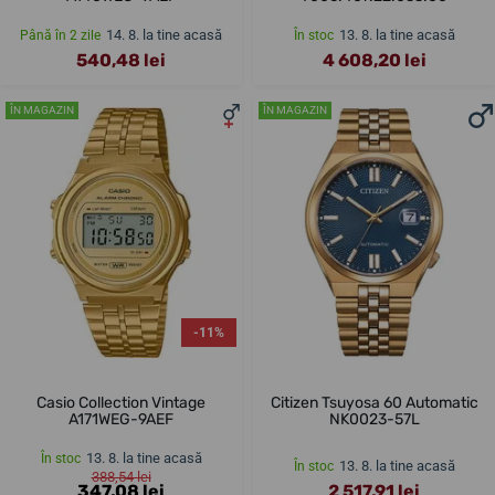
14. 8. la tine acasă
13. 8. la tine acasă
Până în 2 zile
În stoc
540,48 lei
4 608,20 lei
ÎN MAGAZIN
ÎN MAGAZIN
-11%
Casio Collection Vintage
Citizen Tsuyosa 60 Automatic
A171WEG-9AEF
NK0023-57L
13. 8. la tine acasă
În stoc
13. 8. la tine acasă
În stoc
388,54 lei
347,08 lei
2 517,91 lei