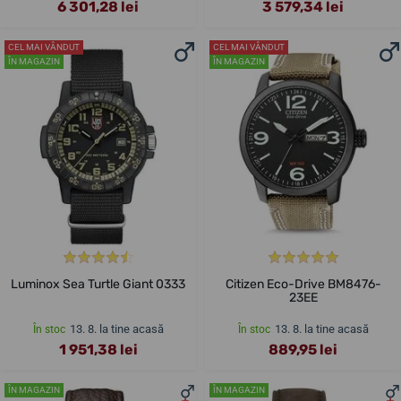
6 301,28 lei
3 579,34 lei
CEL MAI VÂNDUT
CEL MAI VÂNDUT
ÎN MAGAZIN
ÎN MAGAZIN
Luminox Sea Turtle Giant 0333
Citizen Eco-Drive BM8476-
23EE
13. 8. la tine acasă
13. 8. la tine acasă
În stoc
În stoc
1 951,38 lei
889,95 lei
ÎN MAGAZIN
ÎN MAGAZIN