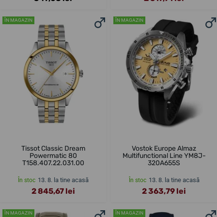
ÎN MAGAZIN
ÎN MAGAZIN
Tissot Classic Dream
Vostok Europe Almaz
Powermatic 80
Multifunctional Line YM8J-
T158.407.22.031.00
320A655S
13. 8. la tine acasă
13. 8. la tine acasă
În stoc
În stoc
2 845,67 lei
2 363,79 lei
ÎN MAGAZIN
ÎN MAGAZIN