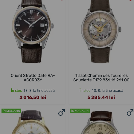
Orient Stretto Date RA-
Tissot Chemin des Tourelles
AC0R03Y
Squelette T139.836.16.261.00
13. 8. la tine acasă
13. 8. la tine acasă
În stoc
În stoc
2 016,50 lei
5 285,44 lei
ÎN MAGAZIN
ÎN MAGAZIN