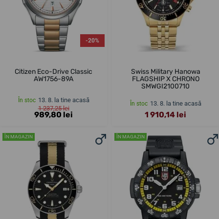
-20%
Citizen Eco-Drive Classic
Swiss Military Hanowa
AW1756-89A
FLAGSHIP X CHRONO
SMWGI2100710
13. 8. la tine acasă
În stoc
13. 8. la tine acasă
În stoc
1 237,25 lei
989,80 lei
1 910,14 lei
ÎN MAGAZIN
ÎN MAGAZIN