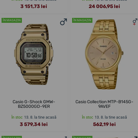
3 151,73 lei
24 006,95 lei
ÎN MAGAZIN
ÎN MAGAZIN
Casio G-Shock GMW-
Casio Collection MTP-B145G-
BZ5000GD-9ER
9AVEF
13. 8. la tine acasă
13. 8. la tine acasă
În stoc
În stoc
3 579,34 lei
562,19 lei