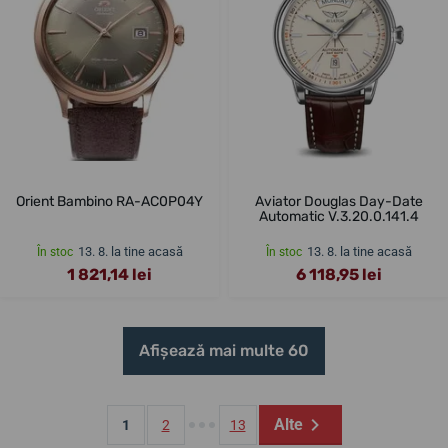
Orient Bambino RA-AC0P04Y
Aviator Douglas Day-Date
Automatic V.3.20.0.141.4
13. 8. la tine acasă
13. 8. la tine acasă
În stoc
În stoc
1 821,14 lei
6 118,95 lei
Afișează mai multe 60
Alte
1
2
13