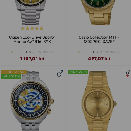
Citizen Eco-Drive Sporty
Casio Collection MTP-
Marine AW1816-89X
1302PGC-3AVEF
13. 8. la tine acasă
13. 8. la tine acasă
În stoc
În stoc
1 107,01 lei
497,07 lei
EDIȚIE LIMITATĂ
ÎN MAGAZIN
ÎN MAGAZIN