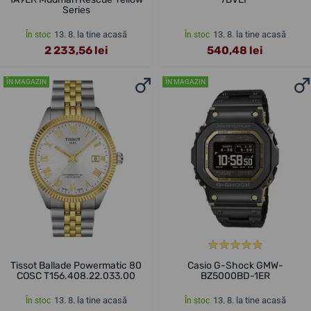
Series
13. 8. la tine acasă
13. 8. la tine acasă
În stoc
În stoc
2 233,56 lei
540,48 lei
ÎN MAGAZIN
ÎN MAGAZIN
Tissot Ballade Powermatic 80
Casio G-Shock GMW-
COSC T156.408.22.033.00
BZ5000BD-1ER
13. 8. la tine acasă
13. 8. la tine acasă
În stoc
În stoc