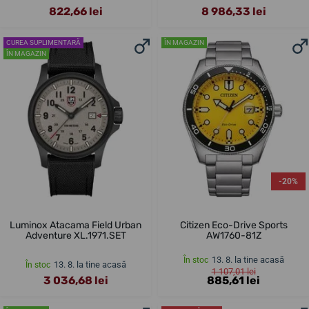
822,66 lei
8 986,33 lei
CUREA SUPLIMENTARĂ
ÎN MAGAZIN
ÎN MAGAZIN
-20%
Luminox Atacama Field Urban
Citizen Eco-Drive Sports
Adventure XL.1971.SET
AW1760-81Z
13. 8. la tine acasă
În stoc
13. 8. la tine acasă
În stoc
1 107,01 lei
3 036,68 lei
885,61 lei