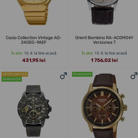
Casio Collection Vintage AQ-
Orient Bambino RA-AC0M04Y
240EG-9AEF
Versiunea 7
13. 8. la tine acasă
13. 8. la tine acasă
În stoc
În stoc
431,95 lei
1 756,02 lei
EDIȚIE LIMITATĂ
ÎN MAGAZIN
ÎN MAGAZIN