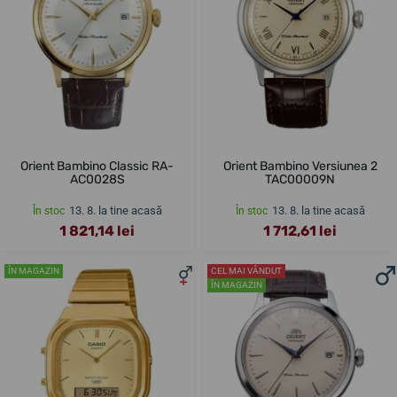
Orient Bambino Classic RA-
Orient Bambino Versiunea 2
AC0028S
TAC00009N
13. 8. la tine acasă
13. 8. la tine acasă
În stoc
În stoc
1 821,14 lei
1 712,61 lei
ÎN MAGAZIN
CEL MAI VÂNDUT
ÎN MAGAZIN