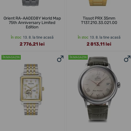
Orient RA-AA0E08Y World Map
Tissot PRX 35mm
75th Anniversary Limited
T137.210.33.021.00
Edition
13. 8. la tine acasă
13. 8. la tine acasă
În stoc
În stoc
2 776,21 lei
2 813,11 lei
ÎN MAGAZIN
ÎN MAGAZIN