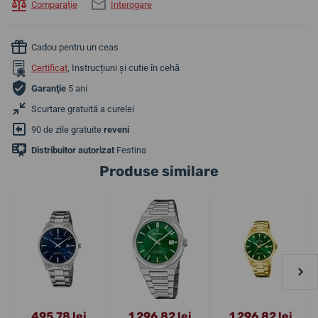
Comparaţie
Interogare
Cadou pentru un ceas
Certificat
, Instrucțiuni și cutie în cehă
Garanţie
5 ani
Scurtare gratuită a curelei
90 de zile gratuite
reveni
Distribuitor autorizat
Festina
Produse similare
495,78 lei
1 296,82 lei
1 296,82 lei