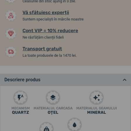
Ceasurile din stoc ajung în 3 zile.
Vă sfătuiesc experții
Suntem specialiști în mărcile noastre
Cont VIP = 10% reducere
Ne răsfățăm clienții fideli
Transport gratuit
La toate produsele de la 1470 lei.
Descriere produs
MECANISM
MATERIALUL CARCASA
MATERIALUL GEAMULUI
QUARTZ
OȚEL
MINERAL