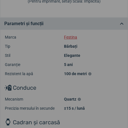
(Pentru imprimare, setați Scală: Implicită)
Parametri și funcții
Marca
Festina
Tip
Bărbați
Stil
Elegante
Garanție
5 ani
Rezistent la apă
100 de metri
Conduce
Mecanism
Quartz
Precizia mersului în secunde
±15 s / lună
Cadran și carcasă