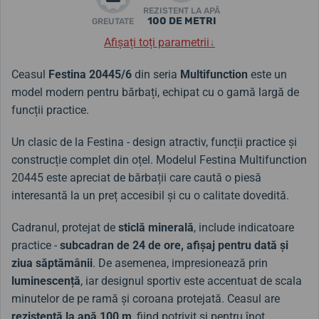
REZISTENT LA APĂ
100 DE METRI
GREUTATE
Afișați toți parametrii
↓
Ceasul
Festina 20445/6
din seria
Multifunction
este un
model modern pentru bărbați, echipat cu o gamă largă de
funcții practice.
Un clasic de la Festina - design atractiv, funcții practice și
construcție complet din oțel. Modelul Festina Multifunction
20445 este apreciat de bărbații care caută o piesă
interesantă la un preț accesibil și cu o calitate dovedită.
Cadranul, protejat de
sticlă minerală
, include indicatoare
practice -
subcadran de 24 de ore, afișaj pentru dată și
ziua săptămânii
. De asemenea, impresionează prin
luminescență
, iar designul sportiv este accentuat de scala
minutelor de pe ramă și coroana protejată. Ceasul are
rezistență la apă 100 m
, fiind potrivit și pentru înot.