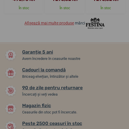
În stoc
În stoc
În stoc
Afișează mai multe produse
mărci
Garanție 5 ani
Avem încredere în ceasurile noastre
Cadouri la comandă
Briceag elvețian, întinzător și altele
90 de zile pentru returnare
Încercați și veți vedea
Magazin fizic
Ceasurile din stoc pot fi încercate.
Peste 2500 ceasuri în stoc