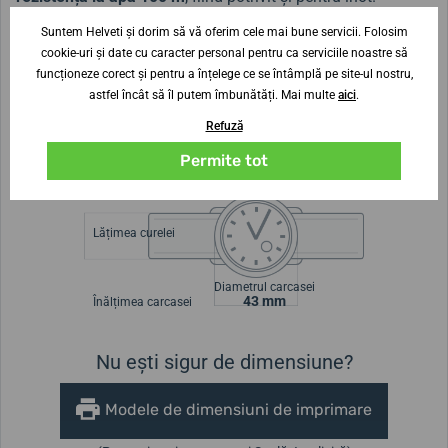
Suntem Helveti și dorim să vă oferim cele mai bune servicii. Folosim
Modelul cu design atractiv este disponibil în mai multe
cookie-uri și date cu caracter personal pentru ca serviciile noastre să
variante de culoare ale cadranului, astfel încât să puteți
funcționeze corect și pentru a înțelege ce se întâmplă pe site-ul nostru,
alege cea ideală pentru dumneavoastră.
astfel încât să îl putem îmbunătăți. Mai multe
aici
.
Refuză
Modelul Festina Multifunction 20445/6 este cunoscut și
Permite tot
sub denumirea Festina F20445/6.
Lățimea curelei
Diametrul carcasei
43 mm
Înălțimea carcasei
Nu ești sigur de dimensiune?
Modele de dimensiuni de imprimare