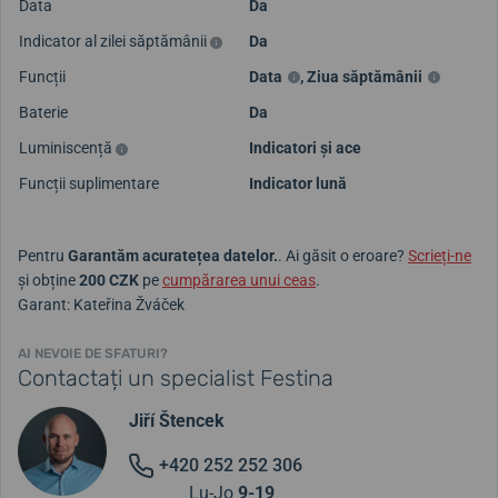
Data
Da
Indicator al zilei săptămânii
Da
Funcții
Data
,
Ziua săptămânii
Baterie
Da
Luminiscență
Indicatori și ace
Funcții suplimentare
Indicator lună
Pentru
Garantăm acuratețea datelor.
. Ai găsit o eroare?
Scrieți-ne
și obține
200 CZK
pe
cumpărarea unui ceas
.
Garant: Kateřina Žváček
AI NEVOIE DE SFATURI?
Contactați un specialist Festina
Jiří Štencek
+420 252 252 306
Lu-Jo
9-19