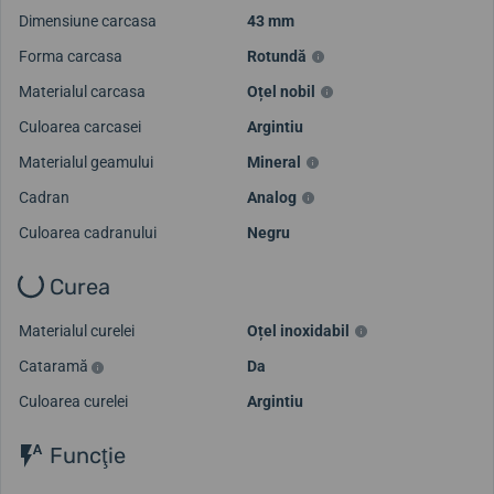
Dimensiune carcasa
43 mm
Forma carcasa
Rotundă
Materialul carcasa
Oțel nobil
Culoarea carcasei
Argintiu
Materialul geamului
Mineral
Cadran
Analog
Culoarea cadranului
Negru
Curea
Materialul curelei
Oțel inoxidabil
Cataramă
Da
Culoarea curelei
Argintiu
Funcţie