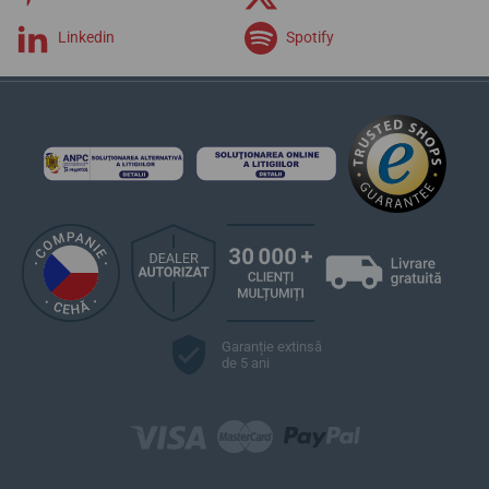
Linkedin
Spotify
Garanție extinsă
de 5 ani