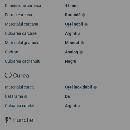
Dimensiune carcasa
43 mm
Forma carcasa
Rotundă
Materialul carcasa
Oțel nobil
Culoarea carcasei
Argintiu
Materialul geamului
Mineral
Cadran
Analog
Culoarea cadranului
Negru
Curea
Materialul curelei
Oțel inoxidabil
Cataramă
Da
Culoarea curelei
Argintiu
Funcţie