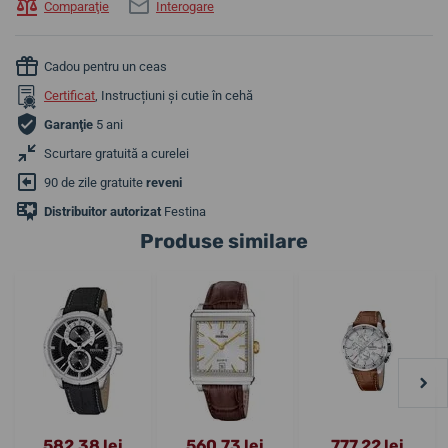
Comparaţie
Interogare
Cadou pentru un ceas
Certificat
, Instrucțiuni și cutie în cehă
Garanţie
5 ani
Scurtare gratuită a curelei
90 de zile gratuite
reveni
Distribuitor autorizat
Festina
Produse similare
582,38 lei
560,73 lei
777,22 lei