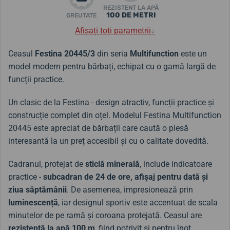
REZISTENT LA APĂ
100 DE METRI
GREUTATE
Afișați toți parametrii
↓
Ceasul
Festina 20445/3
din seria
Multifunction
este un
model modern pentru bărbați, echipat cu o gamă largă de
funcții practice.
Un clasic de la Festina - design atractiv, funcții practice și
construcție complet din oțel. Modelul Festina Multifunction
20445 este apreciat de bărbații care caută o piesă
interesantă la un preț accesibil și cu o calitate dovedită.
Cadranul, protejat de
sticlă minerală
, include indicatoare
practice -
subcadran de 24 de ore, afișaj pentru dată și
ziua săptămânii
. De asemenea, impresionează prin
luminescență
, iar designul sportiv este accentuat de scala
minutelor de pe ramă și coroana protejată. Ceasul are
rezistență la apă 100 m
, fiind potrivit și pentru înot.