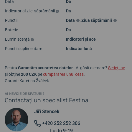
Data
Da
Indicator al zilei săptămânii
Da
Funcții
Data
,
Ziua săptămânii
Baterie
Da
Luminiscență
Indicatori și ace
Funcții suplimentare
Indicator lună
Pentru
Garantăm acuratețea datelor.
. Ai găsit o eroare?
Scrieți-ne
și obține
200 CZK
pe
cumpărarea unui ceas
.
Garant: Kateřina Žváček
AI NEVOIE DE SFATURI?
Contactați un specialist Festina
Jiří Štencek
+420 252 252 306
Lu-Jo
9-19