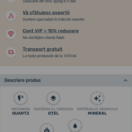
Ceasurile din stoc ajung în 3 zile.
Vă sfătuiesc experții
Suntem specialiști în mărcile noastre
Cont VIP = 10% reducere
Ne răsfățăm clienții fideli
Transport gratuit
La toate produsele de la 1470 lei.
Descriere produs
MECANISM
MATERIALUL CARCASA
MATERIALUL GEAMULUI
QUARTZ
OȚEL
MINERAL