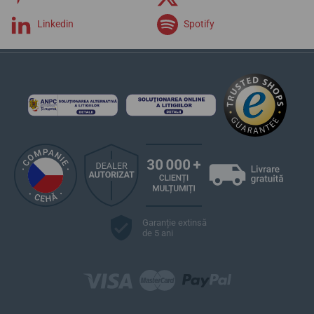
Linkedin
Spotify
Garanție extinsă
de 5 ani