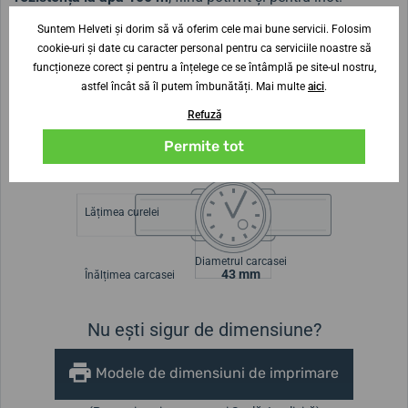
Suntem Helveti și dorim să vă oferim cele mai bune servicii. Folosim
Modelul cu design atractiv este disponibil în mai multe
cookie-uri și date cu caracter personal pentru ca serviciile noastre să
variante de culoare ale cadranului, astfel încât să puteți
funcționeze corect și pentru a înțelege ce se întâmplă pe site-ul nostru,
alege cea ideală pentru dumneavoastră.
astfel încât să îl putem îmbunătăți. Mai multe
aici
.
Refuză
Modelul Festina Multifunction 20445/3 este cunoscut și
Permite tot
sub denumirea de Festina F20445/3.
Lățimea curelei
Diametrul carcasei
43 mm
Înălțimea carcasei
Nu ești sigur de dimensiune?
Modele de dimensiuni de imprimare