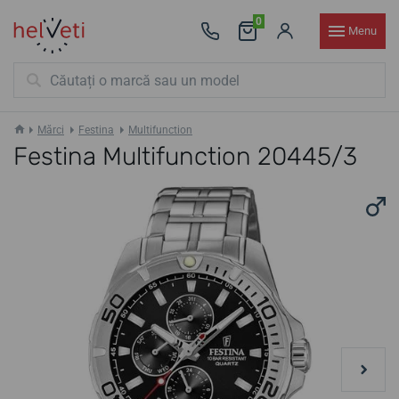
0
Menu
Mărci
Festina
Multifunction
Festina Multifunction 20445/3