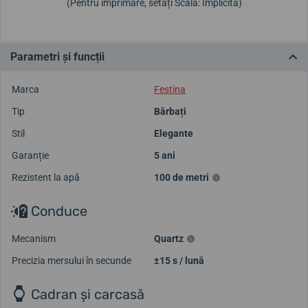
(Pentru imprimare, setați Scală: Implicită)
Parametri și funcții
Marca
Festina
Tip
Bărbați
Stil
Elegante
Garanție
5 ani
Rezistent la apă
100 de metri
Conduce
Mecanism
Quartz
Precizia mersului în secunde
±15 s / lună
Cadran și carcasă