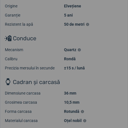
Origine
Elvețiene
Garanție
5 ani
Rezistent la apă
50 de metri
Conduce
Mecanism
Quartz
Calibru
Rondă
Precizia mersului în secunde
±15 s / lună
Cadran și carcasă
Dimensiune carcasa
36 mm
Grosimea carcasa
10,5 mm
Forma carcasa
Rotundă
Materialul carcasa
Oțel nobil