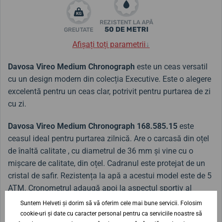
REZISTENT LA APĂ
50 DE METRI
GREUTATE
Afișați toți parametrii
↓
Davosa Vireo Medium Chronograph
este un ceas versatil
cu un design modern din colecția Executive. Este o alegere
excelentă pentru un ceas clar, potrivit pentru purtarea de zi
cu zi.
Davosa Vireo Medium Chronograph 168.585.15
este
ceasul ideal pentru purtarea zilnică. Are o carcasă din oțel
de înaltă calitate , cu diametrul de 36 mm
și vine cu o
mișcare de calitate, din oțel. Cadranul este protejat de un
cristal de safir. Rezistența la apă a acestui model este de 5
ATM. Cronometrul adaugă apoi la aspectul sportiv al
ceasului.
Suntem Helveti și dorim să vă oferim cele mai bune servicii. Folosim
cookie-uri și date cu caracter personal pentru ca serviciile noastre să