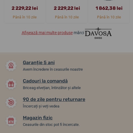
2 229,22 lei
2 229,22 lei
1 862,38 lei
Până în 10 zile
Până în 10 zile
Până în 10 zile
Afișează mai multe produse
mărci
Garanție 5 ani
Avem încredere în ceasurile noastre
Cadouri la comandă
Briceag elvețian, întinzător și altele
90 de zile pentru returnare
Încercați și veți vedea
Magazin fizic
Ceasurile din stoc pot fi încercate.