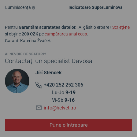
Luminiscență
Indicatoare SuperLuminova
Pentru
Garantăm acuratețea datelor.
. Ai găsit o eroare?
Scrieți-ne
și obține
200 CZK
pe
cumpărarea unui ceas
.
Garant: Kateřina Žváček
AI NEVOIE DE SFATURI?
Contactați un specialist Davosa
Jiří Štencek
+420 252 252 306
Lu-Jo
9-19
Vi-Sb
9-16
info@helveti.ro
Pune o întrebare