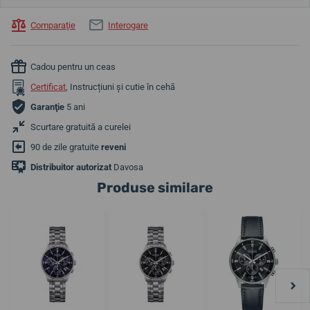
Comparaţie
Interogare
Cadou pentru un ceas
Certificat
, Instrucțiuni și cutie în cehă
Garanţie
5 ani
Scurtare gratuită a curelei
90 de zile gratuite
reveni
Distribuitor autorizat
Davosa
Produse similare