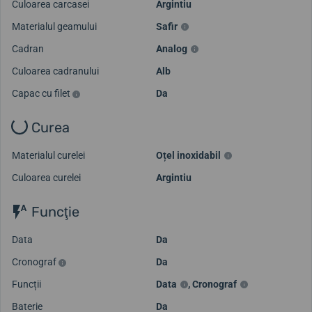
Culoarea carcasei
Argintiu
Materialul geamului
Safir
Cadran
Analog
Culoarea cadranului
Alb
Capac cu filet
Da
Curea
Materialul curelei
Oțel inoxidabil
Culoarea curelei
Argintiu
Funcţie
Data
Da
Cronograf
Da
Funcții
Data
,
Cronograf
Baterie
Da