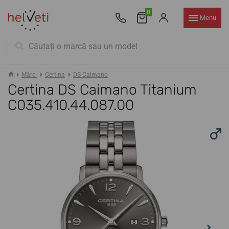
0
Menu
Mărci
Certina
DS Caimano
Certina DS Caimano Titanium
C035.410.44.087.00