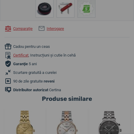
Comparaţie
Interogare
Cadou pentru un ceas
Certificat
, Instrucțiuni și cutie în cehă
Garanţie
5 ani
Scurtare gratuită a curelei
90 de zile gratuite
reveni
Distribuitor autorizat
Certina
Produse similare