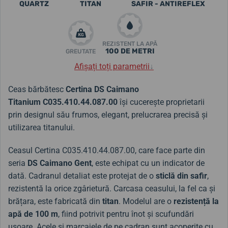
QUARTZ
TITAN
SAFIR - ANTIREFLEX
REZISTENT LA APĂ
100 DE METRI
GREUTATE
Afișați toți parametrii
↓
Ceas bărbătesc
Certina DS Caimano
Titanium C035.410.44.087.00
își cucerește proprietarii
prin designul său frumos, elegant, prelucrarea precisă și
utilizarea titanului.
Ceasul Certina C035.410.44.087.00, care face parte din
seria
DS Caimano Gent
, este echipat cu un indicator de
dată. Cadranul detaliat este protejat de o
sticlă din safir
,
rezistentă la orice zgârietură. Carcasa ceasului, la fel ca și
brățara, este fabricată din
titan
. Modelul are o
rezistență la
apă de 100 m
, fiind potrivit pentru înot și scufundări
ușoare. Acele și marcajele de pe cadran sunt acoperite cu