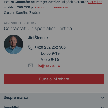
Pentru
Garantăm acuratețea datelor.
. Ai găsit o eroare?
Scrieți-ne
și obține
200 CZK
pe
cumpărarea unui ceas
.
Garant: Kateřina Žváček
AI NEVOIE DE SFATURI?
Contactați un specialist Certina
Jiří Štencek
+420 252 252 306
Lu-Jo
9-19
Vi-Sb
9-16
info@helveti.ro
Pune o întrebare
Despre marcă
Certina este o marcă elvețiană bine-cunoscută, activă pe piață din
Întrebări