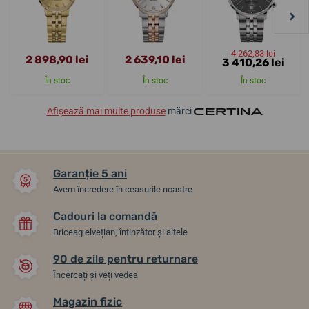
4 262,83 lei
2 898,90 lei
2 639,10 lei
3 410,26 lei
În stoc
În stoc
În stoc
Afișează mai multe produse
mărci
Garanție 5 ani
Avem încredere în ceasurile noastre
Cadouri la comandă
Briceag elvețian, întinzător și altele
90 de zile pentru returnare
Încercați și veți vedea
Magazin fizic