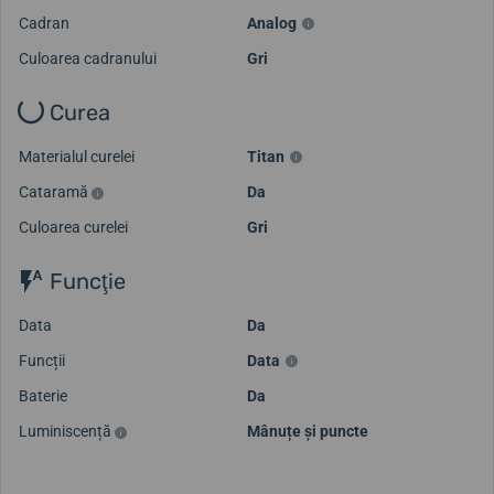
Cadran
Analog
Culoarea cadranului
Gri
Curea
Materialul curelei
Titan
Cataramă
Da
Culoarea curelei
Gri
Funcţie
Data
Da
Funcții
Data
Baterie
Da
Luminiscență
Mânuțe și puncte