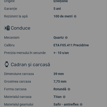
Origine
Elvețiene
Garanție
5 ani
Rezistent la apă
100 de metri
Conduce
Mecanism
Quartz
Calibru
ETA F05.411 Precidrive
Precizia mersului în secunde
+- 10 s/an
Cadran și carcasă
Dimensiune carcasa
39 mm
Grosimea carcasa
7,75 mm
Forma carcasa
Rotundă
Materialul carcasa
Titan
Materialul geamului
Safir - antireflex